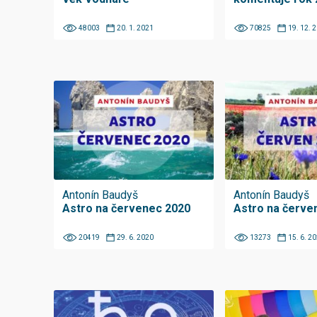
48003
20. 1. 2021
70825
19. 12. 
Antonín Baudyš
Antonín Baudyš
Astro na červenec 2020
Astro na červe
20419
29. 6. 2020
13273
15. 6. 2