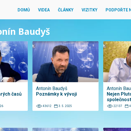
DOMŮ
VIDEA
ČLÁNKY
VIZITKY
PODPOŘTE 
tonín Baudyš
Antonín Baudyš
Antonín Ba
arých časů
Poznámky k vývoji
Nejen Plut
společnos
026
43612
3. 5. 2025
22137
4