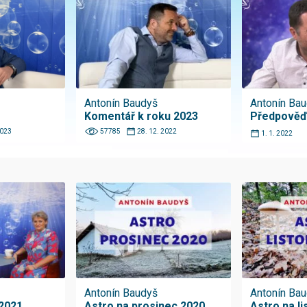
Antonín Baudyš
Antonín Ba
Komentář k roku 2023
Předpověď
2023
57785
28. 12. 2022
1. 1. 2022
Antonín Baudyš
Antonín Ba
2021
Astro na prosinec 2020
Astro na l