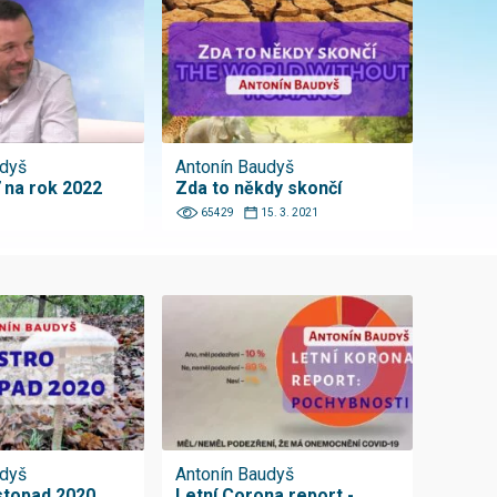
udyš
Antonín Baudyš
 na rok 2022
Zda to někdy skončí
65429
15. 3. 2021
udyš
Antonín Baudyš
istopad 2020
Letní Corona report -