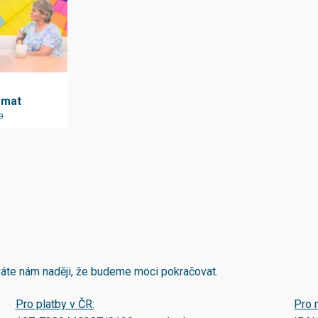
émat
9
áváte nám naději, že budeme moci pokračovat.
Pro platby v ČR:
Pro 