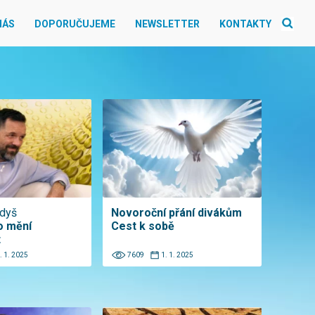
NÁS
DOPORUČUJEME
NEWSLETTER
KONTAKTY
udyš
Novoroční přání divákům
o mění
Cest k sobě
t
. 1. 2025
7609
1. 1. 2025