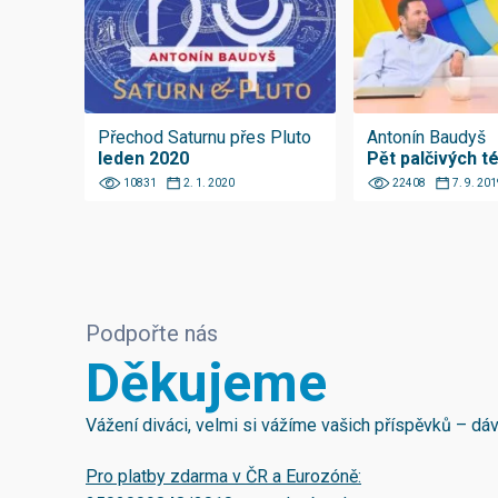
Přechod Saturnu přes Pluto
Antonín Baudyš
leden 2020
Pět palčivých t
10831
2. 1. 2020
22408
7. 9. 201
Podpořte nás
Děkujeme
Vážení diváci, velmi si vážíme vašich příspěvků – d
Pro platby zdarma v ČR a Eurozóně: