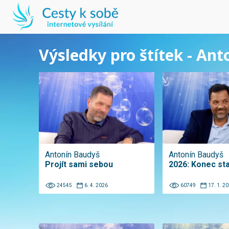
Výsledky pro štítek - An
Antonín Baudyš
Antonín Baudyš
Projít sami sebou
2026: Konec st
24545
6. 4. 2026
60749
17. 1. 2