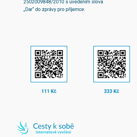
2502009848/2010
s uvedením slova
„Dar“ do zprávy pro příjemce.
111 Kč
333 Kč