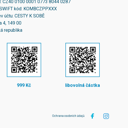
N:
CZ40 0100 0001 0773 8044 0287
SWIFT kód:
KOMBCZPPXXX
v účtu: CESTY K SOBĚ
a 4, 149 00
á republika
999 Kč
libovolná částka
Ochrana osobních údajů