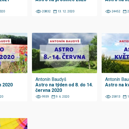
2020
20832
13. 12. 2020
24452
2
Antonín Baudyš
Antonín Ba
n 2020
Astro na týden od 8. do 14.
Astro na k
června 2020
020
9939
9. 6. 2020
25813
1