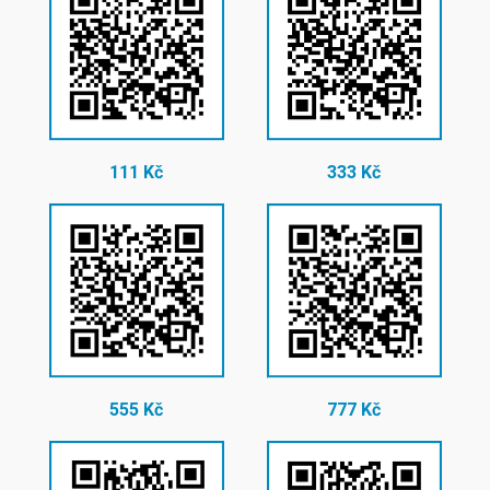
111 Kč
333 Kč
555 Kč
777 Kč