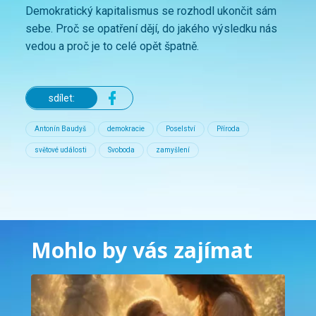
Demokratický kapitalismus se rozhodl ukončit sám
sebe. Proč se opatření dějí, do jakého výsledku nás
vedou a proč je to celé opět špatně.
sdílet:
Antonín Baudyš
demokracie
Poselství
Příroda
světové události
Svoboda
zamyšlení
Mohlo by vás zajímat