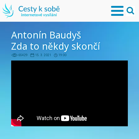
Antonín Baudyš
Zda to někdy skončí
65429
15. 3. 2021
19:00