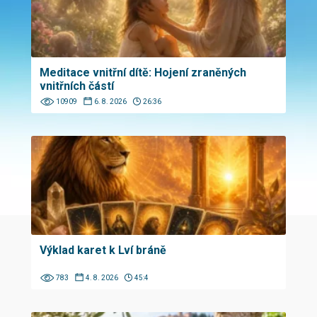
Meditace vnitřní dítě: Hojení zraněných
vnitřních částí
10909
6. 8. 2026
26:36
Výklad karet k Lví bráně
783
4. 8. 2026
45:4