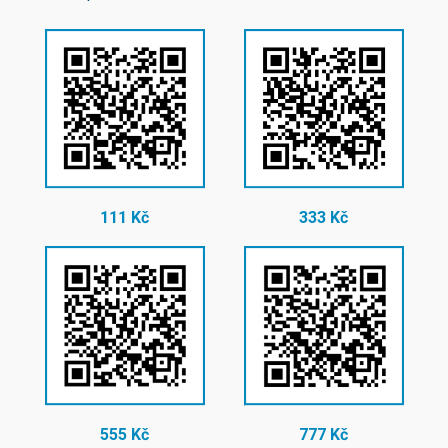
111 Kč
333 Kč
555 Kč
777 Kč