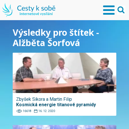
Výsledky pro štítek -
Alžběta Šorfová
Zbyšek Sikora a Martin Filip
Kosmická energie titanové pyramidy
16618
16. 12. 2020