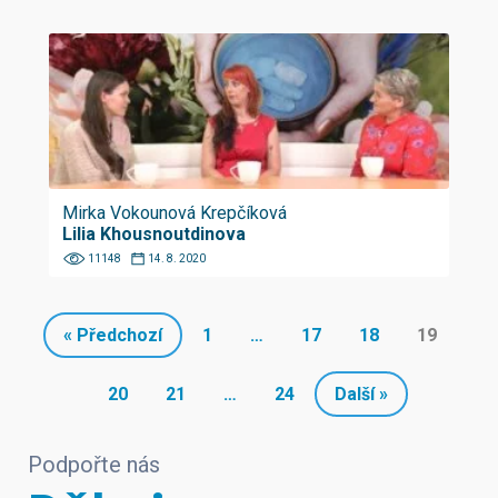
Mirka Vokounová Krepčíková
Lilia Khousnoutdinova
11148
14. 8. 2020
« Předchozí
1
…
17
18
19
20
21
…
24
Další »
Podpořte nás