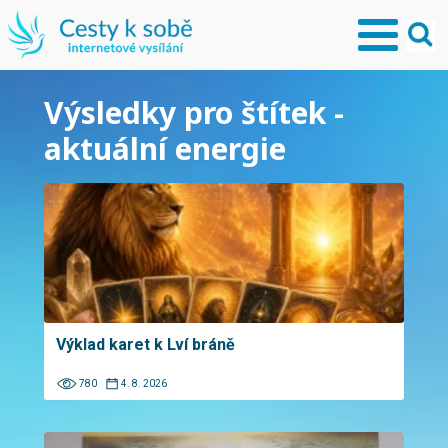
Výsledky pro štítek -
aktuální energie
Výklad karet k Lví bráně
780
4. 8. 2026