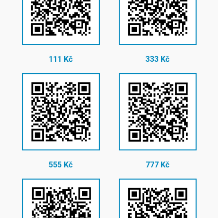
111 Kč
333 Kč
555 Kč
777 Kč