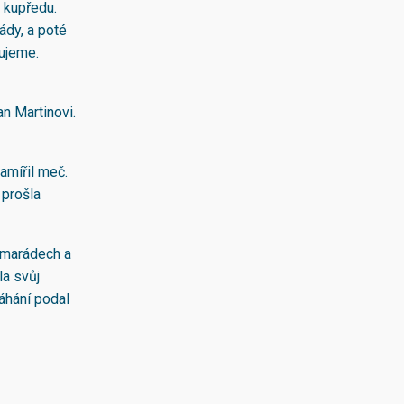
i kupředu.
rády, a poté
ujeme.
n Martinovi.
namířil meč.
 prošla
amarádech a
la svůj
áhání podal