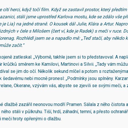
e cítí herci, když točí film. Když se zastavil prostor, který předtí
azanici, stáli jsme uprostřed Karlova mostu, kde se zdálo vše p
de je Lia) na jedné straně. O kousek dál Julie, Klára a Artur. Napr
dných v čele s Milošem (čert ví, kde je Radek) s meči v ruce. Do
Torenag. Rozhlédl jsem se a napadlo mě: „Teď stačí, aby někdo k
může začít.
“
jeně zatleskal. „Výborně, takhle jsem si to představoval. A napl
r krůčků směrem ke Kamilovi, Martinovi a Silvii. „Tady vám můž
adíval se jim do očí. Několik sekund mlčel a potom s roztaženým
 šedavému nebi mocně pronesl: „Podmínky jsou splněny. Karzane
elane, Okerane, vzývám vás, abyste se zjevili se svými meči, a z
é dlažbě zazářil neonovou modří Pramen. Sálala z něho čistota 
 něho stáli v půlkruhu. Tiší, hrdí, záhadní, temní, a přesto ochranářš
 meči hroty opřenými o dlažbu.