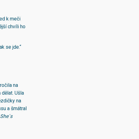
led k meči
jší chvíli ho
k se jde.“
ročila na
 dělat. Ušla
ězdičky na
usu a šmátral
She´s