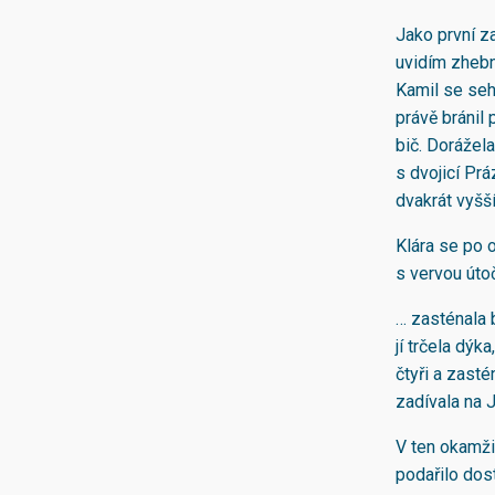
Jako první za
uvidím zhebno
Kamil se seh
právě bránil
bič. Dorážela
s dvojicí Pr
dvakrát vyšš
Klára se po o
s vervou útoč
… zasténala b
jí trčela dýk
čtyři a zasté
zadívala na Ju
V ten okamžik
podařilo dost