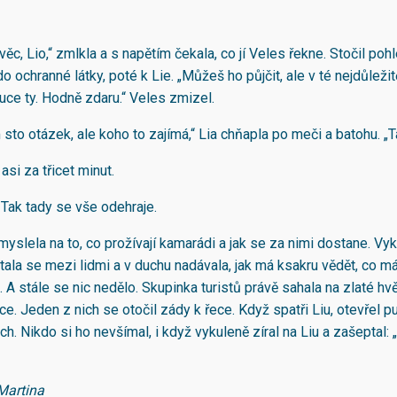
věc, Lio,“ zmlkla a s napětím čekala, co jí Veles řekne. Stočil poh
 ochranné látky, poté k Lie. „Můžeš ho půjčit, ale v té nejdůležitě
uce ty. Hodně zdaru.“ Veles zmizel.
sto otázek, ale koho to zajímá,“ Lia chňapla po meči a batohu. „Ta
asi za třicet minut.
 Tak tady se vše odehraje.
yslela na to, co prožívají kamarádi a jak se za nimi dostane. Vyk
ala se mezi lidmi a v duchu nadávala, jak má ksakru vědět, co má
 A stále se nic nedělo. Skupinka turistů právě sahala na zlaté hv
e. Jeden z nich se otočil zády k řece. Když spatři Liu, otevřel p
. Nikdo si ho nevšímal, i když vykuleně zíral na Liu a zašeptal: „
Martina