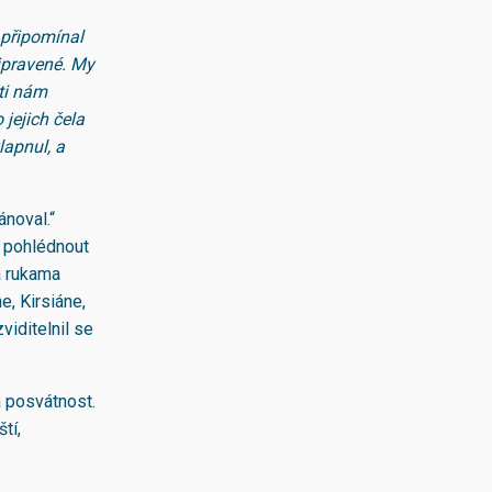
m připomínal
řipravené. My
oti nám
 jejich čela
lapnul, a
ánoval.“
u pohlédnout
a rukama
, Kirsiáne,
viditelnil se
a posvátnost.
tí,