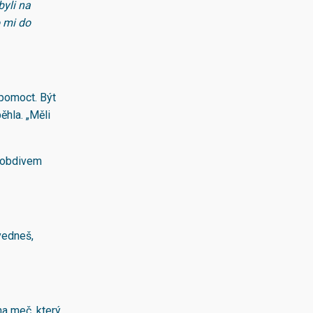
byli na
 mi do
 pomoct. Být
ěhla. „Měli
 s obdivem
zvedneš,
na meč, který