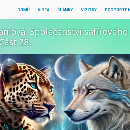
DOMŮ
VIDEA
ČLÁNKY
VIZITKY
PODPOŘTE 
Saniová, Společenství safírového
 Část 28.