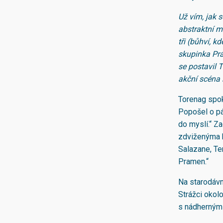
Už vím, jak s
abstraktní m
tři (bůhví, k
skupinka Práz
se postavil 
akční scéna 
Torenag spoko
Popošel o pá
do myslí.“ Z
zdviženýma k
Salazane, Ter
Pramen.“
Na starodávn
Strážci okolo
s nádhernými