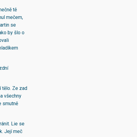
onečně tě
hnul mečem,
artin se
ako by šlo o
ovali
 mladíkem
zdní
í tělo. Ze zad
 na všechny
se smutně
ánit. Lie se
k. Její meč