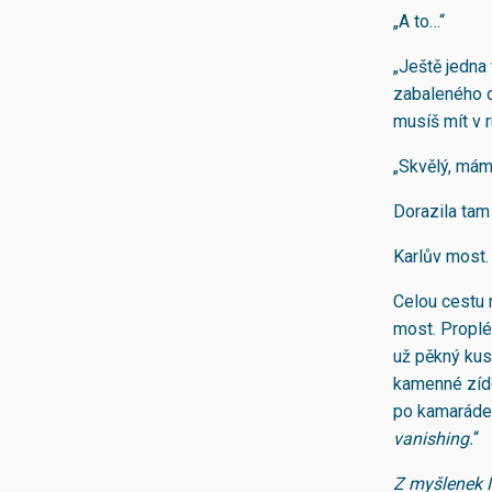
„A to…“
„Ještě jedna 
zabaleného do
musíš mít v r
„Skvělý, mám 
Dorazila tam 
Karlův most.
Celou cestu m
most. Proplét
už pěkný kus.
kamenné zídc
po kamarádech
vanishing
.
“
Z myšlenek 