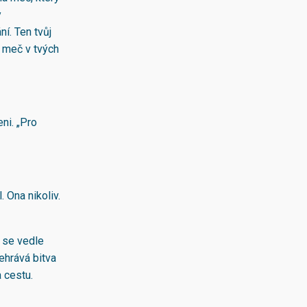
y
ní. Ten tvůj
ý meč v tvých
ni. „Pro
 Ona nikoliv.
e se vedle
ehrává bitva
a cestu.