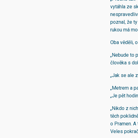
vytáhla ze sk
nespravedlivé
poznal, že ty
rukou má moc
Oba věděli, 
„Nebude to p
člověka s do
„Jak se ale 
„Metrem a pa
„Je pět hodin
„Nikdo z nic
těch poklidně
o Pramen. A t
Veles pokračo