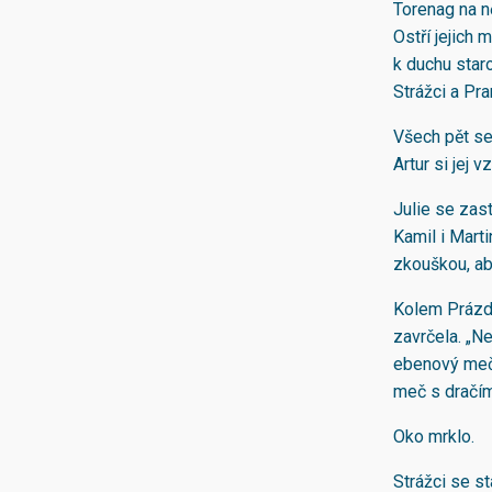
Torenag na ně
Ostří jejich 
k duchu star
Strážci a Pr
Všech pět se
Artur si jej 
Julie se zast
Kamil i Marti
zkouškou, aby
Kolem Prázdn
zavrčela. „N
ebenový meč 
meč s dračí
Oko mrklo.
Strážci se s