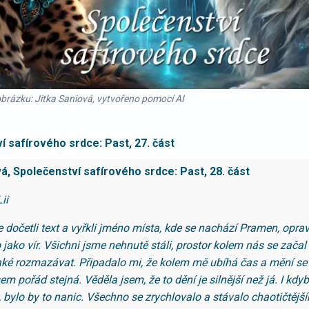
obrázku: Jitka Saniová, vytvořeno pomocí AI
í safírového srdce: Past, 27. část
vá, Společenství safírového srdce: Past, 28. část
ii
 dočetli text a vyřkli jméno místa, kde se nachází Pramen, opra
o jako vír. Všichni jsme nehnutě stáli, prostor kolem nás se zača
také rozmazávat. Připadalo mi, že kolem mě ubíhá čas a mění se 
em pořád stejná. Věděla jsem, že to dění je silnější než já. I kdy
t, bylo by to nanic. Všechno se zrychlovalo a stávalo chaotičtějš