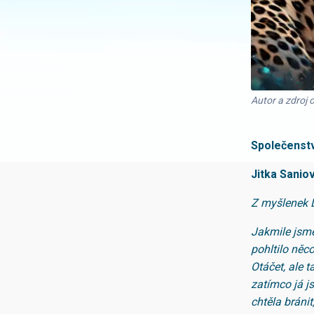
Autor a zdroj 
Společenstv
Jitka Sanio
Z myšlenek L
Jakmile jsme
pohltilo něc
Otáčet, ale 
zatímco já js
chtěla bráni