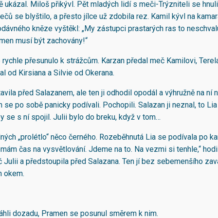
 ukázal. Miloš přikývl. Pět mladých lidí s meči-Trýzniteli se hnul
mečů se blyštilo, a přesto jílce už zdobila rez. Kamil kývl na kama
odávného kněze vyštěkl: „My zástupci prastarých ras to neschval
amen musí být zachovány!“
 rychle přesunulo k strážcům. Karzan předal meč Kamilovi, Terela
vzal od Kirsiana a Silvie od Okerana.
avila před Salazanem, ale ten ji odhodil opodál a výhružně na ní 
n se po sobě panicky podívali. Pochopili. Salazan ji neznal, to Lia
 se s ní spojil. Julii bylo do breku, když v tom…
ých „prolétlo“ něco černého. Rozeběhnutá Lia se podívala po k
emám čas na vysvětlování. Jdeme na to. Na vezmi si tenhle,“ hodi
Julii a předstoupila před Salazana. Ten jí bez sebemenšího zav
m okem.
táhli dozadu, Pramen se posunul směrem k nim.