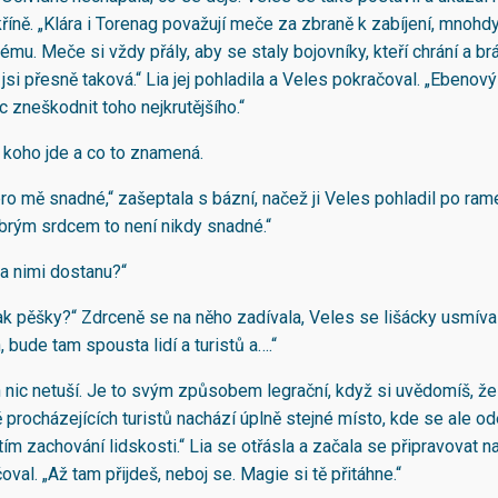
říně. „Klára i Torenag považují meče za zbraně k zabíjení, mnohd
mu. Meče si vždy přály, aby se staly bojovníky, kteří chrání a brá
 jsi přesně taková.“ Lia jej pohladila a Veles pokračoval. „Ebenov
 zneškodnit toho nejkrutějšího.“
o koho jde a co to znamená.
ro mě snadné,“ zašeptala s bázní, načež ji Veles pohladil po rame
brým srdcem to není nikdy snadné.“
za nimi dostanu?“
k pěšky?“ Zdrceně se na něho zadívala, Veles se lišácky usmíval.
, bude tam spousta lidí a turistů a….“
h nic netuší. Je to svým způsobem legrační, když si uvědomíš, ž
 procházejících turistů nachází úplně stejné místo, kde se ale od
ím zachování lidskosti.“ Lia se otřásla a začala se připravovat n
val. „Až tam přijdeš, neboj se. Magie si tě přitáhne.“