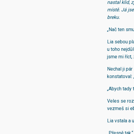
nastal klid, 
místě. Já js
breku
.
„Nač ten smu
Lia sebou pl
u toho nejdůl
jsme mi říct,
Nechal ji pár
konstatoval: 
„Abych tady 
Veles se roze
vezmeš si eb
Lia vstala a 
„Přesně tak.“