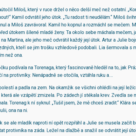
útočil Miloš, který v ruce držel o něco delší meč než ostatní. „K
ut!“ Kamil odvrátil jeho útok. „Tu radost ti neudělám.“ Miloš švi
nul a Miloš zavrávoral. Kamil ho kopnul a rozmáchl se mečem. M
 před útokem šílené mladé ženy. Ta okolo sebe máchala mečem, j
 na Martina, ale jeho meč odvrátil každý její útok. Artur a Julie boj
ázdných, kteří se jim trošku vzhledově podobali. Lia šermovala s
ím než ona.
čku podívala na Torenaga, který fascinovaně hleděl na to, jak Prá
í na protivníky. Nenápadně se otočila, vztáhla ruku a….
olestí a padla na zem. Na okamžik se všichni ohlédli na její ležíc
a, která ale vzápětí zmizela. Po zádech jí stékala krev. Zvedla se
nala. Torenag k ní syknul: „Tušil jsem, že mě chceš zradit.“ Klára 
lii, ona na ni.
 se ale mladík naproti ní opět rozpřáhl a Julie se musela začít br
at protivníka na záda. Ležel na dlažbě a snažil se odvrátit její úto