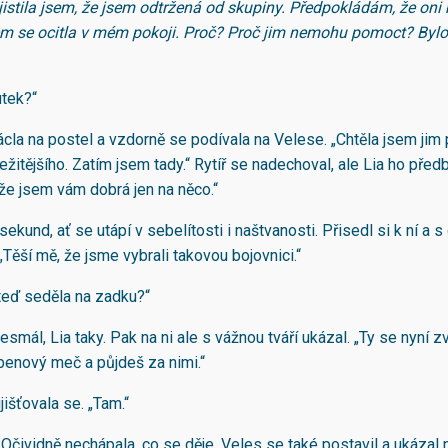
zjistila jsem, že jsem odtržená od skupiny. Předpokládám, že oni 
em se ocitla v mém pokoji. Proč? Proč jim nemohu pomoct? Bylo
tek?“
ácla na postel a vzdorně se podívala na Velese. „Chtěla jsem jim
ežitějšího. Zatím jsem tady.“ Rytíř se nadechoval, ale Lia ho předb
 že jsem vám dobrá jen na něco.“
 sekund, ať se utápí v sebelítosti i naštvanosti. Přisedl si k ní a
„Těší mě, že jsme vybrali takovou bojovnici.“
teď seděla na zadku?“
smál, Lia taky. Pak na ni ale s vážnou tváří ukázal. „Ty se nyní 
enový meč a půjdeš za nimi.“
ujišťovala se. „Tam.“
 Očividně nechápala, co se děje. Veles se také postavil a ukázal 