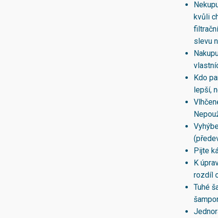
Nekupu
kvůli c
filtrač
slevu n
Nakupu
vlastní
Kdo pa
lepší, 
Vlhčené
Nepouží
Vyhýbej
(přede
Pijte k
K úprav
rozdíl
Tuhé ša
šampon
Jednorá