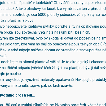
 jste o zubní "pastě" v tabletách? Obzvlášť na cesty super věc a 
ou tubu? A také plastový kartáček lze vyměnit za ten z přírodníc
imino spotřebuje cca 6000 plen, ty jednorázové s plasty se rozk
e čas přejít na látkové.
vo nepoužívejte igelitové pytlíky, pořiďte si ty na opakované použ
á brčka jsou zbytečná. Většina z nás umí pít i bez nich.
tyren lze zrecyklovat, bylo by škoda jej dávat do popelnice na s
te jídlo tam, kde vám ho dají do opakovaně použitelných obalů (
iček, a také nápoje můžete dostat do vratného a znovupoužiteln
mku).
 nesbírejte ta pitomá plastová víčka! Je to ekologický i ekonom
na třídění odpadu (včetně těch žlutých na plast) nebývají dál ne
jte je naplno.
m recyklace je využívat materiály opakovaně. Nakupujte produkt
vaných materiálů, teprve pak se kruh uzavře.
votního prostředí...
ba 180 dnů a svátků týkajících-se životního prostředí, včetně pod