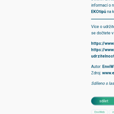
informací o n
EKOtipů
na k
Více o udrži
se dočtete v
https://www
https://www
udrzitelnost
Autor:
EnviW
Zdroj:
www.e
Sdíleno s la
sdílet:
EnviWeb
i