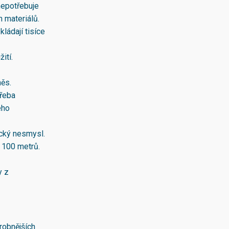
nepotřebuje
h materiálů.
ládají tisíce
ití.
měs.
třeba
ého
ický nesmysl.
ž 100 metrů.
y z
robnějších