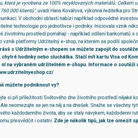
tu, která je vyrobena ze 100% recyklovaných materiálů. Celkem u
 760 000 klientů",
uvádí Hana Kovářová, výkonná ředitelka pro Str
unikaci. V obchodní oblasti nabízí například odpovědné investo
itelné technologie pro jednotlivce i podniky. Iniciovala vznik něk
eré životnímu prostředí pomáhají - například sdílení bankomatů s 
 vznik platformy Udržitelný e-shop, na kterém se podílí společn
rávě s Udržitelným e-shopem se můžete zapojit do soutěže
, chytré hodinky nebo sluchátka. Stačí mít kartu Visa od Ko
s ní na vybraném udržitelném e-shopu. Informace o soutěži 
www.udrzitelnyeshop.cz/
ně můžete podniknout vy?
jte si při příležitosti Světového dne životního prostředí nějaké k
 Ale neomezujte se jen na něj a na dnešek. Snažte se všechny tyt
svého každodenního života, aby se staly návykem, každodenní rut
tomu přesvědčit i ostatní.
Zde je několik tipů, jak lze omezit s