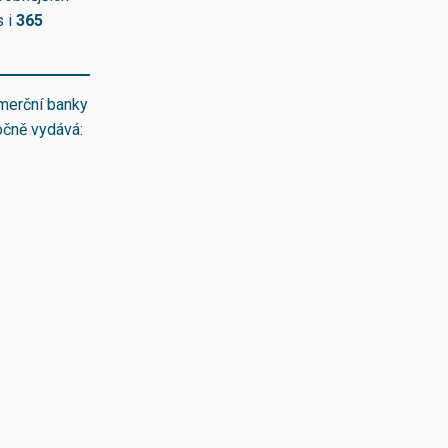
s i
365
omerční banky
očně vydává: