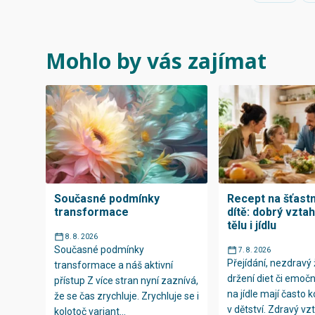
Mohlo by vás zajímat
Současné podmínky
Recept na šťast
transformace
dítě: dobrý vzta
tělu i jídlu
8. 8. 2026
Současné podmínky
7. 8. 2026
Přejídání, nezdravý ž
transformace a náš aktivní
držení diet či emočn
přístup Z více stran nyní zaznívá,
na jídle mají často 
že se čas zrychluje. Zrychluje se i
v dětství. Zdravý vzt
kolotoč variant...