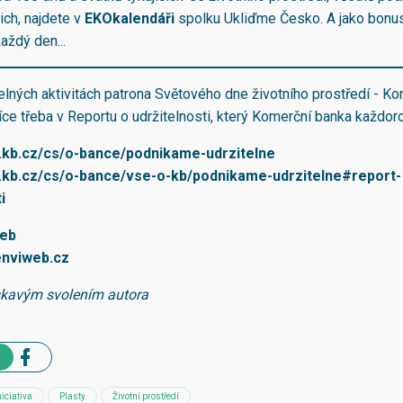
ich, najdete v
EKOkalendáři
spolku Ukliďme Česko. A jako bonu
aždý den...
telných aktivitách patrona Světového dne životního prostředí - K
íce třeba v Reportu o udržitelnosti, který Komerční banka každor
.kb.cz/cs/o-bance/podnikame-udrzitelne
.kb.cz/cs/o-bance/vse-o-kb/podnikame-udrzitelne#report-
i
eb
nviweb.cz
skavým svolením autora
niciativa
Plasty
Životní prostředí