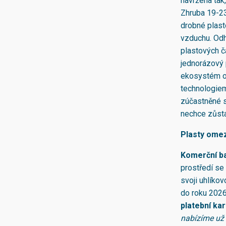
navržena tak
Zhruba 19-23 
drobné plast
vzduchu. Odh
plastových č
jednorázový 
ekosystém o
technologiem
zúčastněné st
nechce zůst
Plasty omezu
Komerční b
prostředí se 
svoji uhlíkov
do roku 202
platební ka
nabízíme už n