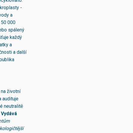
ecyklováno.
kroplasty -
vody a
ž 50 000
nebo spálený
šťuje každý
atky a
nosti a další
epublika
na životní
a audituje
é neutralitě
. Vydává
entům
kologičtější