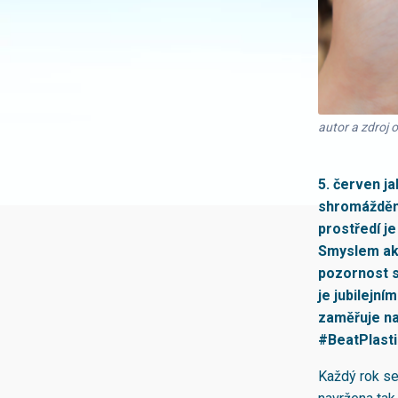
autor a zdroj
5. červen j
shromáždění
prostředí je
Smyslem akc
pozornost s
je jubilejn
zaměřuje na
#BeatPlasti
Každý rok se