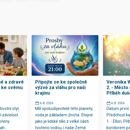
né a zdravé
Připojte se ke společné
Veronika W
h ke svému
výzvě za vláhu pro naši
2. - Město 
krajinu
Příběh duš
6. 8. 2026
6. 8. 2026
ivotní styl,
Milí spoluobjevitelé této planety,
Datum první 
í závislost
voda je základem života. Stejně
Předchozí ka
kořeny
jako je lidské tělo z velké části
1. - Ellori, Př
ah...
tvořeno vodou, i naše Země
koridorem p