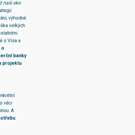
ž naši eko
ategii
vání, výhodné
olika velkých
ostatními
ě s Visa a
 o
merční banky
a projektu
onkrétní
o věci
inou. A
potřebu