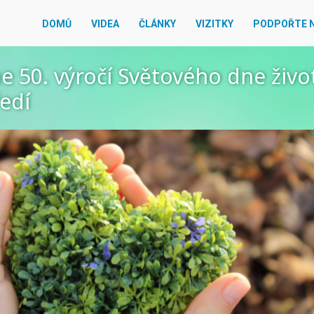
DOMŮ
VIDEA
ČLÁNKY
VIZITKY
PODPOŘTE 
e 50. výročí Světového dne živo
edí