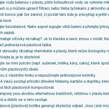
jte vodu balenou v plastu, pitím kohoutkové vody se vyhnete mi
huti si ji můžete upravit filtrací, nebo třeba tyčinkami z aktivního uhl
ních konvic pak lze zanést, či poslat tam, kde je zrecyklují a ještě 
a nové.
jte bezobalově. Nebo aspoň kupujte větší balení a přelejte/přes
ch nádob.
matuje síťovky na nákup? Je to klasika a navíc znovu v módě. K
než jednorázová plastová taška.
 ubrousky obsahují chemikálie a plasty, které nelze biologicky ro
vejte je, je to zbytečné.
te se mini porcím (např. sušenek, mléka, kávy, cukru), které spo
vším plastových) obalů.
ávu z vlastního hrnku a nepoužívejte jednorázové kelímky.
ě vlasů existují přírodní dřevěné hřebeny, kartáče a doplňky, kter
 od těch plastových kompostovat.
mpony jsou skvělou alternativou tradičních, většinou v plastu ba
ů a dobře se s nimi cestuje.
zová (plastová) holítka generují zbytečný odpad. Jsou i jiné mož