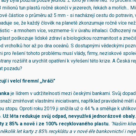
, aby byla použita pouze jednou. Z toho je méně než 10 procent r
milionů tun plastů ročně skončí v jezerech, řekách a mořích... Mi
ové částice o průměru až 5 mm - si nacházejí cestu do potravin, 
aduje se, že každý člověk na planetě zkonzumuje ročně více ne
ástic - a mnohem více, vezmeme-li v úvahu inhalaci. Odhozený 
plast poškozuje lidské zdraví a biologickou rozmanitost a zneči
d vrcholků hor až po dna oceánů. S dostupnými vědeckými pozn
i pro řešení tohoto problému musí vlády, firmy, neziskové společ
rany rozšířit a urychlit opatření k vyřešení této krize. A Česká r
at pozadu?
jí i velcí firemní ,,hráči"
anka
je lídrem v udržitelnosti mezi českými bankami. Svůj dopad 
snaží zmírňovat vlastními iniciativami, například pravidelně měří 
ou stopu. Oproti roku 2019 ji snížila už o 44 % a směřuje k uhlíkov
6.
Už léta redukuje svůj odpad, nevyužívá jednorázové obaly
rty z 85% a nově i ze 100% recyklovaného plastu.
"Našim kli
ěkolik let karty z 85% recyklátu a v nové éře bankovnictví i neje