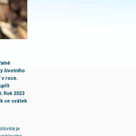
Valné
y životního
 v roce.
přít
i. Rok 2023
ek se svátek
olovina je