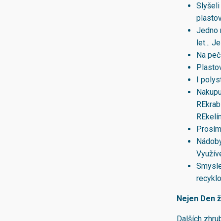
Slyšeli
plastov
Jedno m
let... J
Na peči
Plastov
I polys
Nakupuj
REkrab
REkelí
Prosím
Nádoby 
Využíve
Smysle
recyklo
Nejen Den ži
Dalších zhru