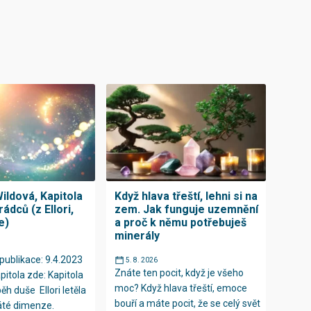
ildová, Kapitola
Když hlava třeští, lehni si na
rádců (z Ellori,
zem. Jak funguje uzemnění
e)
a proč k němu potřebuješ
minerály
publikace: 9.4.2023
5. 8. 2026
Znáte ten pocit, když je všeho
pitola zde: Kapitola
moc? Když hlava třeští, emoce
íběh duše Ellori letěla
bouří a máte pocit, že se celý svět
áté dimenze.