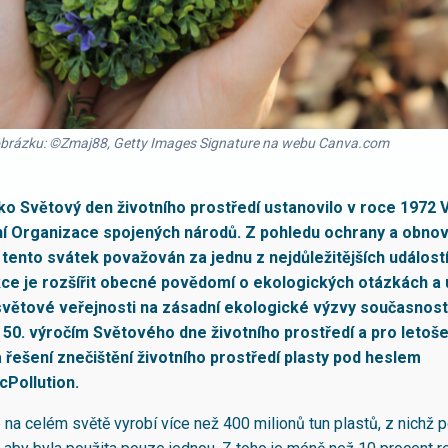
 obrázku: ©Zmaj88, Getty Images Signature na webu Canva.com
ako Světový den životního prostředí ustanovilo v roce 1972 
 Organizace spojených národů. Z pohledu ochrany a obnov
 tento svátek považován za jednu z nejdůležitějších událostí
e je rozšířit obecné povědomí o ekologických otázkách a u
větové veřejnosti na zásadní ekologické výzvy současnost
ím 50. výročím Světového dne životního prostředí a pro letoš
 řešení znečištění životního prostředí plasty pod heslem
cPollution.
 na celém světě vyrobí více než 400 milionů tun plastů, z nichž p