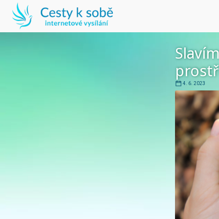
Slavím
prostř
4. 6. 2023