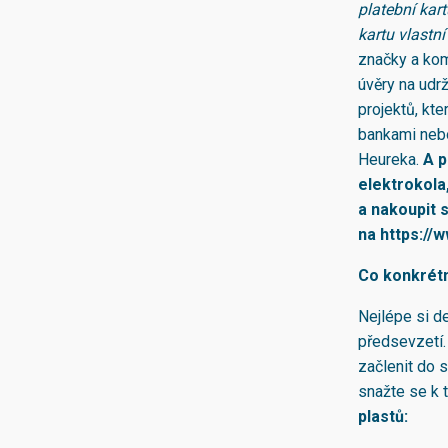
platební kar
kartu vlastní
značky a kom
úvěry na udrž
projektů, kt
bankami nebo
Heureka.
A p
elektrokola
a nakoupit 
na
https://
Co konkrét
Nejlépe si de
předsevzetí.
začlenit do 
snažte se k 
plastů: