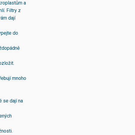
kroplastům a
í. Filtry z
vám dají
ypejte do
aždopádně
zložit.
třebují mnoho
é se dají na
lených
nosti.