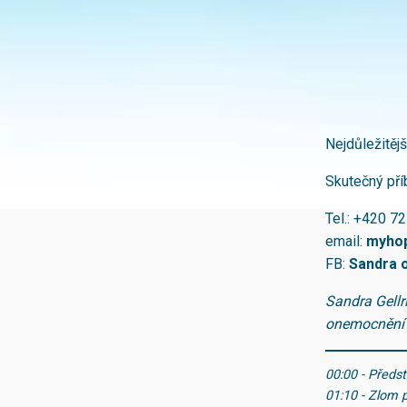
Nejdůležitější
Skutečný pří
Tel.: +420 7
email:
myho
FB:
Sandra 
Sandra Gellr
onemocnění
00:00 - Předs
01:10 - Zlom