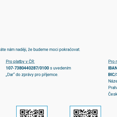
áváte nám naději, že budeme moci pokračovat.
Pro platby v ČR:
Pro 
107-7380440287/0100
s uvedením
IBA
„Dar“ do zprávy pro příjemce.
BIC
Náze
Prah
Česk