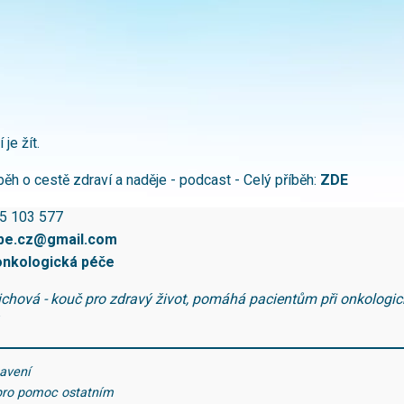
 je žít.
běh o cestě zdraví a naděje - podcast - Celý příběh:
ZDE
25 103 577
pe.cz@gmail.com
onkologická péče
ichová - kouč pro zdravý život, pomáhá pacientům při onkologi
tavení
 pro pomoc ostatním