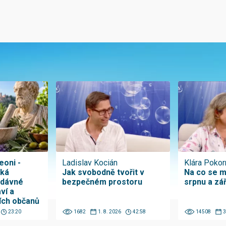
eoni -
Ladislav Kocián
Klára Pokor
ská
Jak svobodně tvořit v
Na co se m
odávné
bezpečném prostoru
srpnu a zá
ví a
ích občanů
23:20
1682
1. 8. 2026
42:58
14508
3