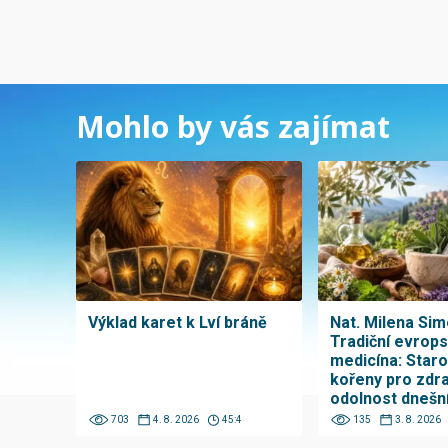
Mohlo by vás zajímat
Výklad karet k Lví bráně
Nat. Milena Sim
Tradiční evrop
medicína: Star
kořeny pro zdra
odolnost dnešn
703
4. 8. 2026
45:4
135
3. 8. 2026