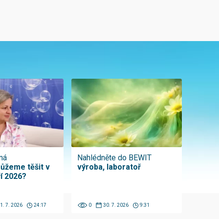
ná
Nahlédněte do BEWIT
ůžeme těšit v
výroba, laboratoř
ří 2026?
1. 7. 2026
24:17
0
30. 7. 2026
9:31