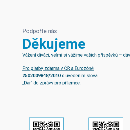
Podpořte nás
Děkujeme
Vážení diváci, velmi si vážíme vašich příspěvků – d
Pro platby zdarma v ČR a Eurozóně:
2502009848/2010
s uvedením slova
„Dar“ do zprávy pro příjemce.