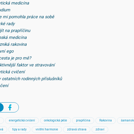
etická medicína
udium
ce mi pomohla práce na sobě
cké rady
jít na prapříčinu
nská medicína
zniká rakovina
vní ego
 cesta je pro mě?
ktivnější faktor ve stravování
tická cvičení
y ostatních rodinných příslušníků
učení
energetická cvičení
onkologická péče
prapříčina
Rakovina
šamanská
ová
tipy a rady
vnitřní harmonie
zdravá strava
zdraví