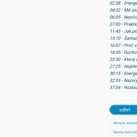
02:58 - Energ
04:32 - Mé st
06:05 - Nejví
07:00 - Prakti
11:45 - Jak při
15:10 - Šama
16:07 - Proč v
18:35 - Ducho
22:30 - Která
27:25 - Nejefe
30:15 - Energe
32:33 - Názor
37:54 - Rozlo
sdílet:
Adriana Ježková
Sandra Gellrich