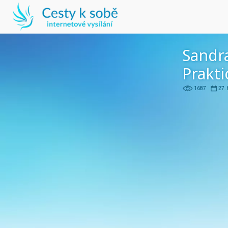
Sandra
Prakti
1687
27. 