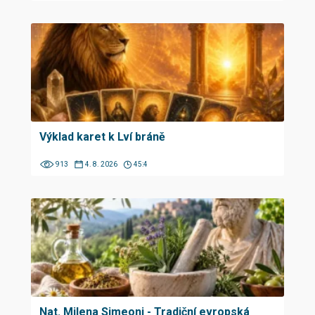
Výklad karet k Lví bráně
913
4. 8. 2026
45:4
Nat. Milena Simeoni - Tradiční evropská