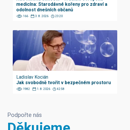
medicína: Starodávné kořeny pro zdraví a
odolnost dnešních občanů
166
3. 8. 2026
23:20
Ladislav Kocián
Jak svobodně tvořit v bezpečném prostoru
1982
1. 8. 2026
42:58
Podpořte nás
Děkujeme