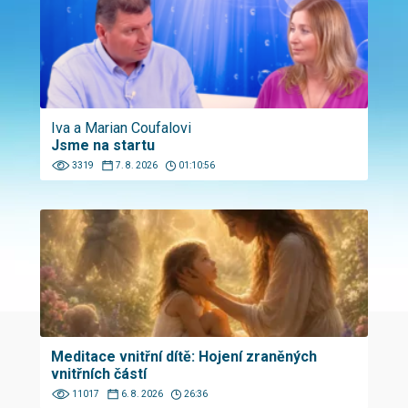
Iva a Marian Coufalovi
Jsme na startu
3319
7. 8. 2026
01:10:56
Meditace vnitřní dítě: Hojení zraněných
vnitřních částí
11017
6. 8. 2026
26:36