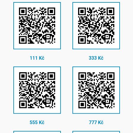
111 Kč
333 Kč
555 Kč
777 Kč