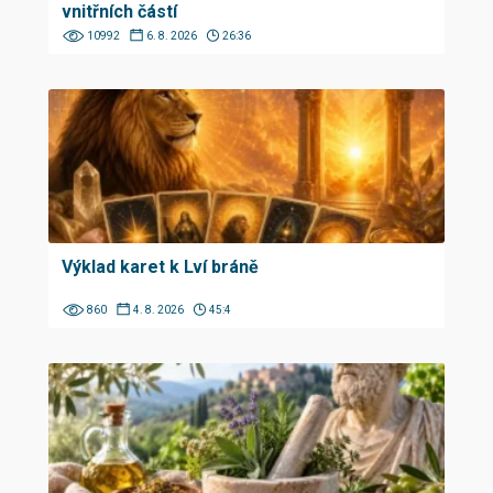
vnitřních částí
10992
6. 8. 2026
26:36
Výklad karet k Lví bráně
860
4. 8. 2026
45:4