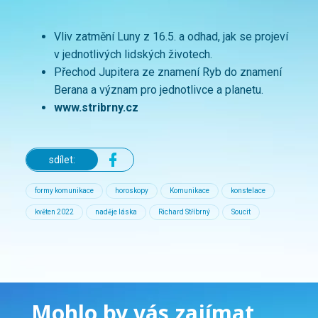
Vliv zatmění Luny z 16.5. a odhad, jak se projeví
v jednotlivých lidských životech.
Přechod Jupitera ze znamení Ryb do znamení
Berana a význam pro jednotlivce a planetu.
www.stribrny.cz
sdílet:
formy komunikace
horoskopy
Komunikace
konstelace
květen 2022
naděje láska
Richard Stříbrný
Soucit
Mohlo by vás zajímat