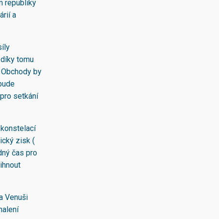
m republiky
rií a
íly
 díky tomu
ů. Obchody by
 bude
 pro setkání
 konstelací
ický zisk (
odný čas pro
vihnout
a Venuši
halení