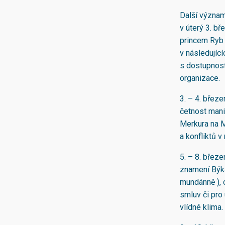
Další význam
v úterý 3. b
princem Ryb 
v následujíc
s dostupnost
organizace.
3. – 4. břez
četnost manio
Merkura na M
a konfliktů 
5. – 8. břez
znamení Býka
mundánně ), 
smluv či pro
vlídné klima.