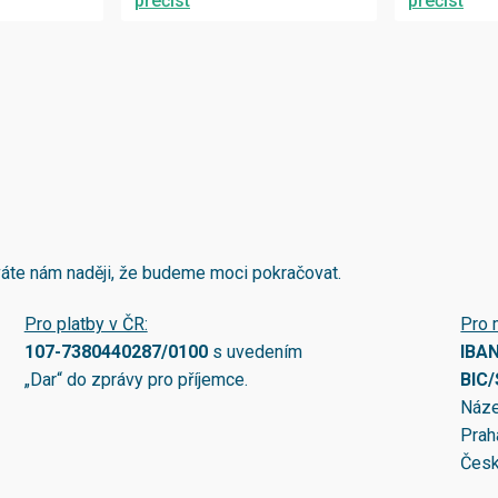
přečíst
přečíst
áváte nám naději, že budeme moci pokračovat.
Pro platby v ČR:
Pro 
107-7380440287/0100
s uvedením
IBA
„Dar“ do zprávy pro příjemce.
BIC
Náze
Prah
Česk