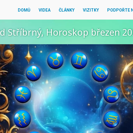
DOMŮ
VIDEA
ČLÁNKY
VIZITKY
PODPOŘTE 
d Stříbrný, Horoskop březen 2