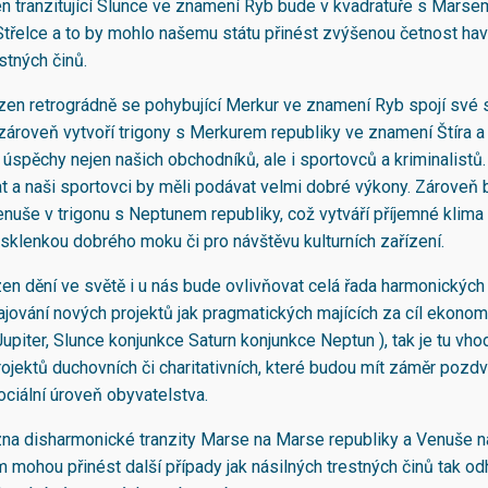
zen tranzitující Slunce ve znamení Ryb bude v kvadratuře s Marse
třelce a to by mohlo našemu státu přinést zvýšenou četnost havá
stných činů.
ezen retrográdně se pohybující Merkur ve znamení Ryb spojí své s
ároveň vytvoří trigony s Merkurem republiky ve znamení Štíra a
 úspěchy nejen našich obchodníků, ale i sportovců a kriminalist
t a naši sportovci by měli podávat velmi dobré výkony. Zároveň
Venuše v trigonu s Neptunem republiky, což vytváří příjemné klima
d sklenkou dobrého moku či pro návštěvu kulturních zařízení.
ezen dění ve světě i u nás bude ovlivňovat celá řada harmonických
ajování nových projektů jak pragmatických majících za cíl ekonom
upiter, Slunce konjunkce Saturn konjunkce Neptun ), tak je tu vh
projektů duchovních či charitativních, které budou mít záměr pozd
ociální úroveň obyvatelstva.
ezna disharmonické tranzity Marse na Marse republiky a Venuše n
m mohou přinést další případy jak násilných trestných činů tak od