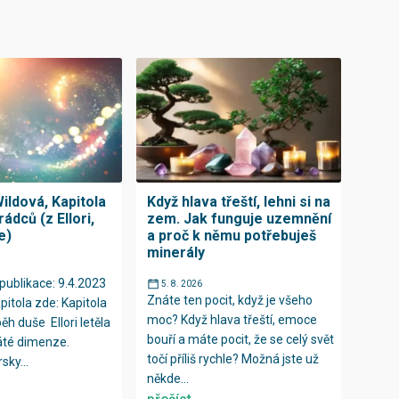
ildová, Kapitola
Když hlava třeští, lehni si na
rádců (z Ellori,
zem. Jak funguje uzemnění
e)
a proč k němu potřebuješ
minerály
publikace: 9.4.2023
5. 8. 2026
Znáte ten pocit, když je všeho
pitola zde: Kapitola
moc? Když hlava třeští, emoce
íběh duše Ellori letěla
bouří a máte pocit, že se celý svět
áté dimenze.
točí příliš rychle? Možná jste už
sky...
někde...