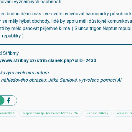
chování významných osobností.
ezen budou dění u nás i ve světě ovlivňovat harmonicky působící 
y se měly hýbat obchody, lidé by spolu měli důstojně komunikovat,
ti by mělo panovat příjemné klima. ( Slunce trigon Neptun republ
 republiky ).
d Stříbrný
//www.stribny.cz/strib.clanek.php?clID=2430
skavým svolením autora
j náhledového obrázku: Jitka Saniová, vytvořeno pomocí AI
řezen 2026
Nejvýznamnější konstelace březen 2026
Richard Stříbrný
www.strib