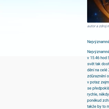
autor a zdroj 
Nejvýznamně
Nejvýznamněj
v 15.46 hod 
svět tak dos
dění na celé
zdůraznění o
v potaz zejm
se předpoklá
rychle, někdy
poněkud zchl
takže by to m