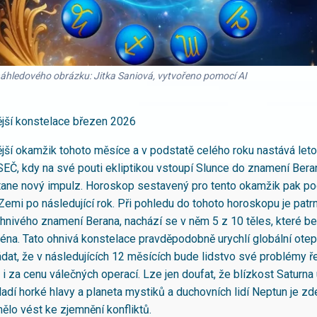
náhledového obrázku: Jitka Saniová, vytvořeno pomocí AI
jší konstelace březen 2026
ší okamžik tohoto měsíce a v podstatě celého roku nastává leto
SEČ, kdy na své pouti ekliptikou vstoupí Slunce do znamení Bera
tane nový impulz. Horoskop sestavený pro tento okamžik pak po
 Zemi po následující rok. Při pohledu do tohoto horoskopu je patr
hnivého znamení Berana, nachází se v něm 5 z 10 těles, které be
éna. Tato ohnivá konstelace pravděpodobně urychlí globální otep
dat, že v následujících 12 měsících bude lidstvo své problémy ře
 i za cenu válečných operací. Lze jen doufat, že blízkost Saturna
adí horké hlavy a planeta mystiků a duchovních lidí Neptun je zd
ělo vést ke zjemnění konfliktů.