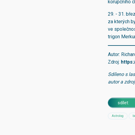
korupčního 
29. - 31. bř
za kterých b
ve společnos
trigon Merkur
Autor: Richar
Zdroj:
https:
Sdíleno s la
autor a zdro
sdílet:
Astrolog
b