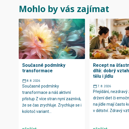
Mohlo by vás zajímat
Současné podmínky
Recept na šťast
transformace
dítě: dobrý vzta
tělu i jídlu
8. 8. 2026
Současné podmínky
7. 8. 2026
Přejídání, nezdravý ž
transformace a náš aktivní
držení diet či emočn
přístup Z více stran nyní zaznívá,
na jídle mají často 
že se čas zrychluje. Zrychluje se i
v dětství. Zdravý vzt
kolotoč variant...