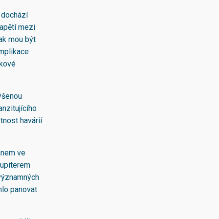
 dochází
napětí mezi
pak mou být
omplikace
skové
výšenou
anzitujícího
nost havárií
ranem ve
Jupiterem
y významných
hlo panovat