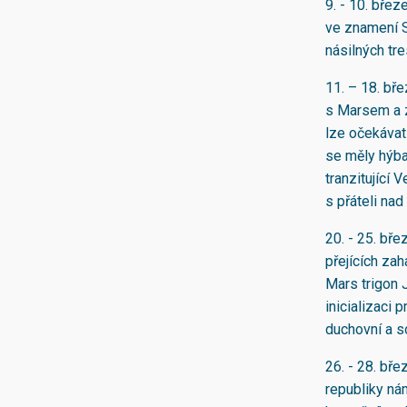
9. - 10. bře
ve znamení S
násilných tre
11. – 18. bř
s Marsem a z
lze očekávat
se měly hýba
tranzitující 
s přáteli na
20. - 25. bř
přejících zah
Mars trigon J
inicializaci 
duchovní a s
26. - 28. bř
republiky ná