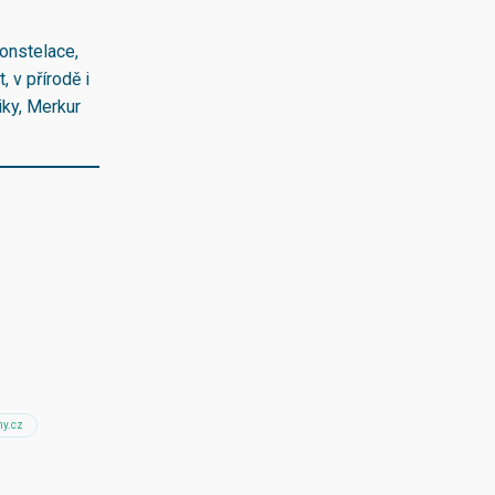
konstelace,
 v přírodě i
iky, Merkur
ny.cz