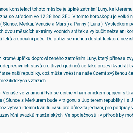
nou konstelací tohoto měsíce je úplné zatmění Luny, ke kterému
řezna se středem ve 12.38 hod SEČ. V tomto horoskopu je velké 
( Slunce, Merkur, Venuše a Mars ) a Panny ( Luna ). Výsledkem 
ích dvou měsících extrémy vodních srážek a vyloučit nelze ani k
í léků a sociální péče. Do potíží se mohou dostat leckteré nezi
en kromě úplňku doprovázeného zatměním Luny, který přinese z
depresivních stavů u citlivých jedinců se také projeví kvadrát tr
arse naší republiky, což může vnést na naše území zvýšenou čet
v mezilidských vztazích.
en Venuše ve znamení Ryb se ocitne v harmonickém spojení s U
 ( Slunce s Merkurem bude v trigonu s Jupiterem republiky i s 
což vytváří ideální kvalitu času pro důležitá jednání, pro podpis
 uzavírání svazků manželských. Ve společnosti i v přírodě by mo