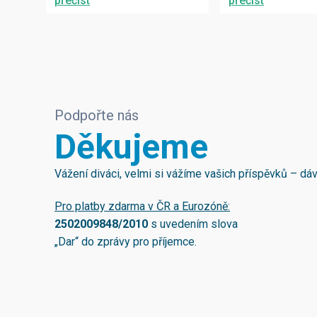
přečíst
přečíst
Podpořte nás
Děkujeme
Vážení diváci, velmi si vážíme vašich příspěvků – d
Pro platby zdarma v ČR a Eurozóně:
2502009848/2010
s uvedením slova
„Dar“ do zprávy pro příjemce.