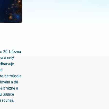
s 20. března
na a celý
dbarvuje
né
re astrologie
lování a dá
šit rázně a
 u Slunce
e rovněž,