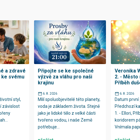
né a zdravé
Připojte se ke společné
Veronika W
h ke svému
výzvě za vláhu pro naši
2. - Město 
krajinu
Příběh duš
6. 8. 2026
6. 8. 2026
ivotní styl,
Milí spoluobjevitelé této planety,
Datum první 
í závislost
voda je základem života. Stejně
Předchozí ka
kořeny
jako je lidské tělo z velké části
1. - Ellori, Př
ah...
tvořeno vodou, i naše Země
koridorem p
potřebuje...
Vnímala papr