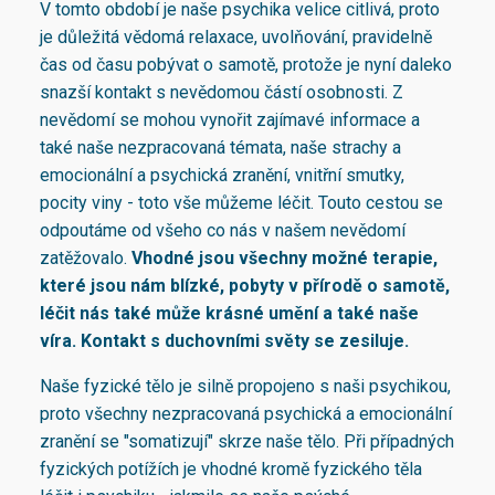
V tomto období je naše psychika velice citlivá, proto
je důležitá vědomá relaxace, uvolňování, pravidelně
čas od času pobývat o samotě, protože je nyní daleko
snazší kontakt s nevědomou částí osobnosti. Z
nevědomí se mohou vynořit zajímavé informace a
také naše nezpracovaná témata, naše strachy a
emocionální a psychická zranění, vnitřní smutky,
pocity viny - toto vše můžeme léčit. Touto cestou se
odpoutáme od všeho co nás v našem nevědomí
zatěžovalo.
Vhodné jsou všechny možné terapie,
které jsou nám blízké, pobyty v přírodě o samotě,
léčit nás také může krásné umění a také naše
víra. Kontakt s duchovními světy se zesiluje.
Naše fyzické tělo je silně propojeno s naši psychikou,
proto všechny nezpracovaná psychická a emocionální
zranění se "somatizují" skrze naše tělo. Při případných
fyzických potížích je vhodné kromě fyzického těla