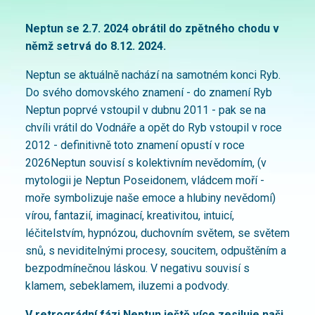
Neptun se 2.7. 2024 obrátil do zpětného chodu v
němž setrvá do 8.12. 2024.
Neptun se aktuálně nachází na samotném konci Ryb.
Do svého domovského znamení - do znamení Ryb
Neptun poprvé vstoupil v dubnu 2011 - pak se na
chvíli vrátil do Vodnáře a opět do Ryb vstoupil v roce
2012 - definitivně toto znamení opustí v roce
2026Neptun souvisí s kolektivním nevědomím, (v
mytologii je Neptun Poseidonem, vládcem moří -
moře symbolizuje naše emoce a hlubiny nevědomí)
vírou, fantazií, imaginací, kreativitou, intuicí,
léčitelstvím, hypnózou, duchovním světem, se světem
snů, s neviditelnými procesy, soucitem, odpuštěním a
bezpodmínečnou láskou. V negativu souvisí s
klamem, sebeklamem, iluzemi a podvody.
V retrográdní fázi Neptun ještě více zesiluje naši