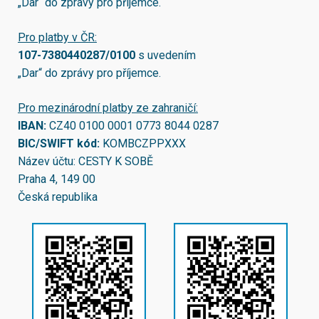
„Dar“ do zprávy pro příjemce.
Pro platby v ČR:
107-7380440287/0100
s uvedením
„Dar“ do zprávy pro příjemce.
Pro mezinárodní platby ze zahraničí:
IBAN:
CZ40 0100 0001 0773 8044 0287
BIC/SWIFT kód:
KOMBCZPPXXX
Název účtu: CESTY K SOBĚ
Praha 4, 149 00
Česká republika