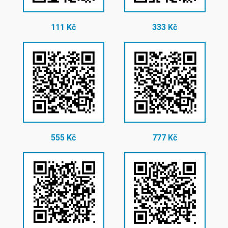
111 Kč
333 Kč
555 Kč
777 Kč