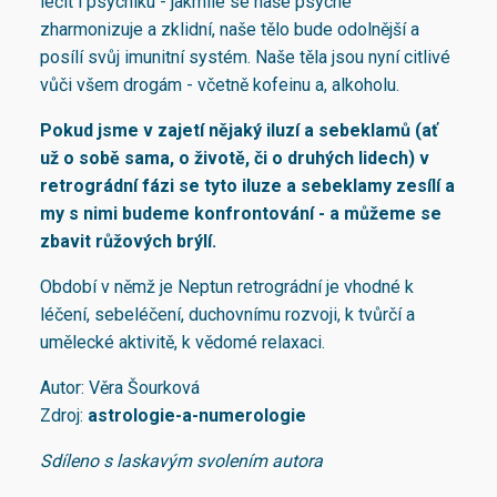
léčit i psychiku - jakmile se naše psýché
zharmonizuje a zklidní, naše tělo bude odolnější a
posílí svůj imunitní systém. Naše těla jsou nyní citlivé
vůči všem drogám - včetně kofeinu a, alkoholu.
Pokud jsme v zajetí nějaký iluzí a sebeklamů (ať
už o sobě sama, o životě, či o druhých lidech) v
retrográdní fázi se tyto iluze a sebeklamy zesílí a
my s nimi budeme konfrontování - a můžeme se
zbavit růžových brýlí.
Období v němž je Neptun retrográdní je vhodné k
léčení, sebeléčení, duchovnímu rozvoji, k tvůrčí a
umělecké aktivitě, k vědomé relaxaci.
Autor: Věra Šourková
Zdroj:
astrologie-a-numerologie
Sdíleno s laskavým svolením autora