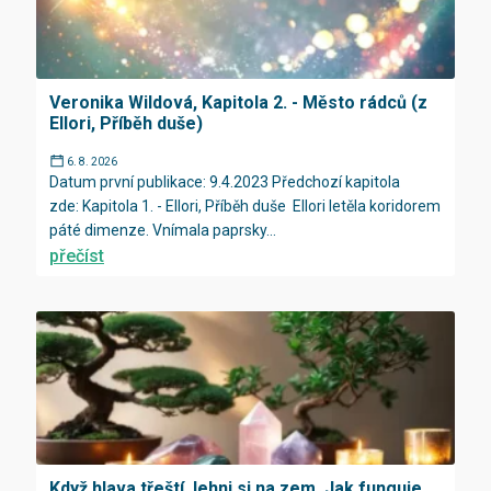
Veronika Wildová, Kapitola 2. - Město rádců (z
Ellori, Příběh duše)
6. 8. 2026
Datum první publikace: 9.4.2023 Předchozí kapitola
zde: Kapitola 1. - Ellori, Příběh duše Ellori letěla koridorem
páté dimenze. Vnímala paprsky...
přečíst
Když hlava třeští, lehni si na zem. Jak funguje