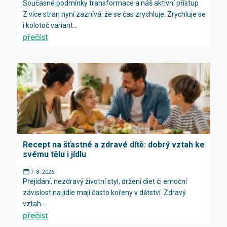
Současné podmínky transformace a náš aktivní přístup
Z více stran nyní zaznívá, že se čas zrychluje. Zrychluje se
i kolotoč variant...
přečíst
Recept na šťastné a zdravé dítě: dobrý vztah ke
svému tělu i jídlu
7. 8. 2026
Přejídání, nezdravý životní styl, držení diet či emoční
závislost na jídle mají často kořeny v dětství. Zdravý
vztah...
přečíst