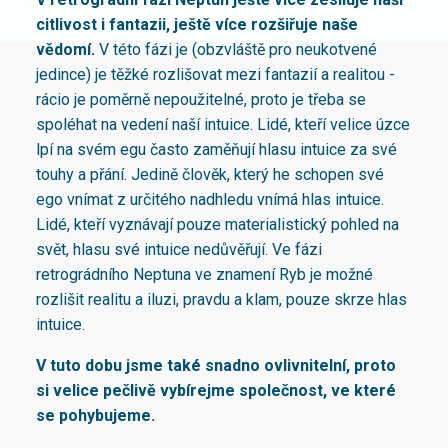
citlivost i fantazii, ještě více rozšiřuje naše
vědomí.
V této fázi je (obzvláště pro neukotvené
jedince) je těžké rozlišovat mezi fantazií a realitou -
rácio je poměrně nepoužitelné, proto je třeba se
spoléhat na vedení naší intuice. Lidé, kteří velice úzce
lpí na svém egu často zaměňují hlasu intuice za své
touhy a přání. Jedině člověk, který he schopen své
ego vnímat z určitého nadhledu vnímá hlas intuice.
Lidé, kteří vyznávají pouze materialistický pohled na
svět, hlasu své intuice nedůvěřují. Ve fázi
retrográdního Neptuna ve znamení Ryb je možné
rozlišit realitu a iluzi, pravdu a klam, pouze skrze hlas
intuice.
V tuto dobu jsme také snadno ovlivnitelní, proto
si velice pečlivě vybírejme společnost, ve které
se pohybujeme.