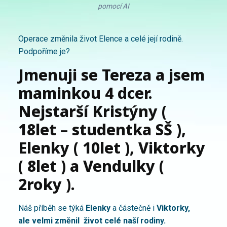
pomocí AI
Operace změnila život Elence a celé její rodině.
Podpoříme je?
Jmenuji se Tereza a jsem
maminkou 4 dcer.
Nejstarší Kristýny (
18let – studentka SŠ ),
Elenky ( 10let ), Viktorky
( 8let ) a Vendulky (
2roky ).
Náš příběh se týká
Elenky
a částečně i
Viktorky,
ale
velmi změnil život celé naší rodiny.