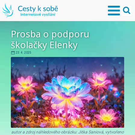
Prosba o podporu
školačky Elenky
23. 4. 2025
autor a zdroj náhledového obrázku: Jitka Saniová, vytvořeno