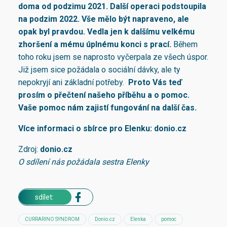
doma od podzimu 2021. Další operaci podstoupila
na podzim 2022. Vše mělo být napraveno, ale
opak byl pravdou. Vedla jen k dalšímu velkému
zhoršení a mému úplnému konci s prací.
Během
toho roku jsem se naprosto vyčerpala ze všech úspor.
Již jsem sice požádala o sociální dávky, ale ty
nepokryjí ani základní potřeby.
Proto Vás teď
prosím o přečtení našeho příběhu a o pomoc.
Vaše pomoc nám zajistí fungování na další čas.
Více informaci o sbírce pro Elenku:
donio.cz
Zdroj:
donio.cz
O sdílení nás požádala sestra Elenky
sdílet:
CURRARINO SYNDROM
Donio.cz
Elenka
pomoc