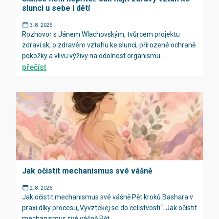
slunci u sebe i dětí
3. 8. 2026
Rozhovor s Jánem Wlachovským, tvůrcem projektu
zdravi.sk, o zdravém vztahu ke slunci, přirozené ochraně
pokožky a vlivu výživy na odolnost organismu....
přečíst
Jak očistit mechanismus své vášně
2. 8. 2026
Jak očistit mechanismus své vášně Pět kroků Bashara v
praxi díky procesu„Vyvztekej se do celistvosti“. Jak očistit
mechanismus své vášně Pět...