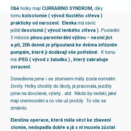
Obě
holky mají
CURRARINO SYNDROM,
díky
tomu
kolostomie ( vývod tlustého střeva )
prakticky od narození.
Elenka
má navíc
ještě
ileostomii ( vývod tenkého střeva ) .
Poslední
3 měsíce
plnou parenterální výživu – nesmí jíst
a pít, 20h denně je připoutaná ke dvěma infúzním
pumpám, které ji dodávají vše potřebné.
K tomu
má i
PEG ( vývod z žaludku ) , který zabraňuje
zvracení.
Donedávna jsme i se stomiemi měly zcela normální
životy. Holky chodily do školy, já pracovala, jezdily
jsme na dovolené, výlety… atd. Nikdo by neřekl, jaké
mají onemocnění a co vše už prožily. To vše se
změnilo.
Elenčina operace, která měla vést ke zbavení
stomie, nedopadla dobře a já s ní musela zůstat