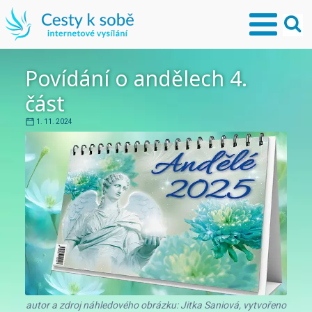
Povídání o andělech 4.
část
1. 11. 2024
autor a zdroj náhledového obrázku: Jitka Saniová, vytvořeno