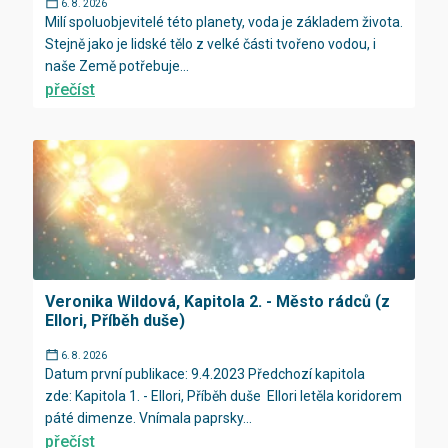
6. 8. 2026
Milí spoluobjevitelé této planety, voda je základem života.
Stejně jako je lidské tělo z velké části tvořeno vodou, i
naše Země potřebuje...
přečíst
Veronika Wildová, Kapitola 2. - Město rádců (z
Ellori, Příběh duše)
6. 8. 2026
Datum první publikace: 9.4.2023 Předchozí kapitola
zde: Kapitola 1. - Ellori, Příběh duše Ellori letěla koridorem
páté dimenze. Vnímala paprsky...
přečíst