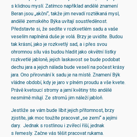
s klidnou myslí. Zatímco například andělé znamení
Beran jsou „akční“, takže jim nevadí roztěkaná mysl,
andělé zemského Býka uvítají soustředěnost.
Představte si, že sedíte v rozkvetlém sadu a vaše
veselím naplněná duše je volá. Brzy je uvidíte. Budou
tak krásní, jako je rozkvetlý sad, a i přes svou
ohromnou sílu vás budou hladit jako okvětní lístky
rozkvetlé jabloně, jejich laskavost se bude podobat
dechu jara a jejich nálada bude veselí na počest krásy
jara. Ono přirovnání k sadu je na místě. Znamení Býk
vládne období, kdy je jaro v plném proudu a vše kvete.
Právě kvetoucí stromy a jarní květiny tito andělé
nesmírně milují. Ze stromů jim náleží jabloň.
Jestliže se vám bude líbit jejich přítomnost, brzy
zjistíte, jak moc toužíte pracovat „se zemí“ a jejími
dary. Jednak s rostlinou i zvířecí říší, jednak
s řemesly. Začne vás těšit pracovat rukama.