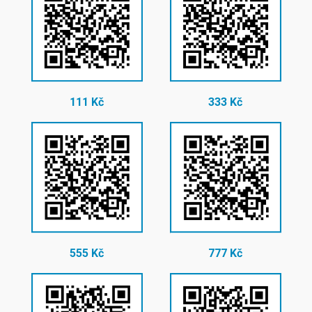
111 Kč
333 Kč
555 Kč
777 Kč