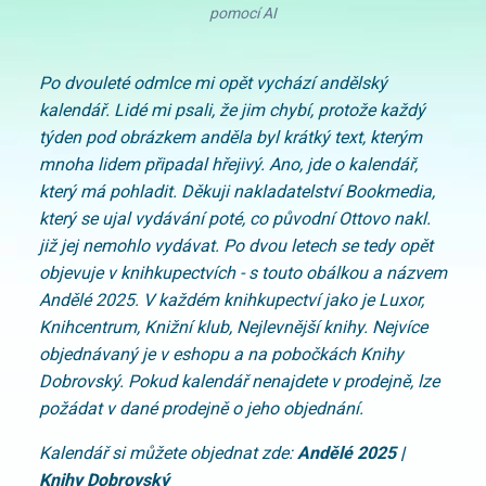
pomocí AI
Po dvouleté odmlce mi opět vychází andělský
kalendář. Lidé mi psali, že jim chybí, protože každý
týden pod obrázkem anděla byl krátký text, kterým
mnoha lidem připadal hřejivý. Ano, jde o kalendář,
který má pohladit. Děkuji nakladatelství Bookmedia,
který se ujal vydávání poté, co původní Ottovo nakl.
již jej nemohlo vydávat. Po dvou letech se tedy opět
objevuje v knihkupectvích - s touto obálkou a názvem
Andělé 2025.
V každém knihkupectví jako je Luxor,
Knihcentrum, Knižní klub, Nejlevnější knihy. Nejvíce
objednávaný je v eshopu a na pobočkách Knihy
Dobrovský. Pokud kalendář nenajdete v prodejně, lze
požádat v dané prodejně o jeho objednání.
Kalendář si můžete objednat zde:
Andělé 2025 |
Knihy Dobrovský