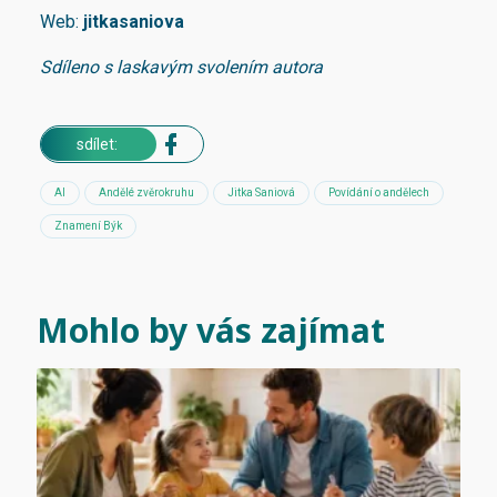
Web:
jitkasaniova
Sdíleno s laskavým svolením autora
sdílet:
AI
Andělé zvěrokruhu
Jitka Saniová
Povídání o andělech
Znamení Býk
Mohlo by vás zajímat