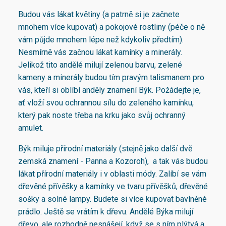
Budou vás lákat květiny (a patrně si je začnete
mnohem více kupovat) a pokojové rostliny (péče o ně
vám půjde mnohem lépe než kdykoliv předtím).
Nesmírně vás začnou lákat kamínky a minerály.
Jelikož tito andělé milují zelenou barvu, zelené
kameny a minerály budou tím pravým talismanem pro
vás, kteří si oblíbí anděly znamení Býk. Požádejte je,
ať vloží svou ochrannou sílu do zeleného kamínku,
který pak noste třeba na krku jako svůj ochranný
amulet.
Býk miluje přírodní materiály (stejně jako další dvě
zemská znamení - Panna a Kozoroh), a tak vás budou
lákat přírodní materiály i v oblasti módy. Zalíbí se vám
dřevěné přívěšky a kamínky ve tvaru přívěšků, dřevěné
sošky a solné lampy. Budete si více kupovat bavlněné
prádlo. Ještě se vrátím k dřevu. Andělé Býka milují
dřevo, ale rozhodně nesnášejí, když se s ním plýtvá a