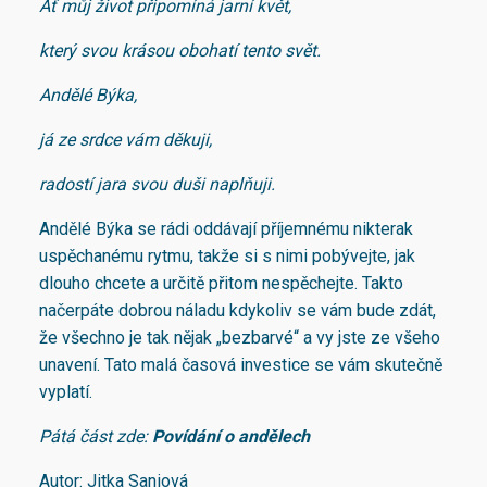
Ať můj život připomíná jarní květ,
který svou krásou obohatí tento svět.
Andělé Býka,
já ze srdce vám děkuji,
radostí jara svou duši naplňuji.
Andělé Býka se rádi oddávají příjemnému nikterak
uspěchanému rytmu, takže si s nimi pobývejte, jak
dlouho chcete a určitě přitom nespěchejte. Takto
načerpáte dobrou náladu kdykoliv se vám bude zdát,
že všechno je tak nějak „bezbarvé“ a vy jste ze všeho
unavení. Tato malá časová investice se vám skutečně
vyplatí.
Pátá část zde:
Povídání o andělech
Autor: Jitka Saniová