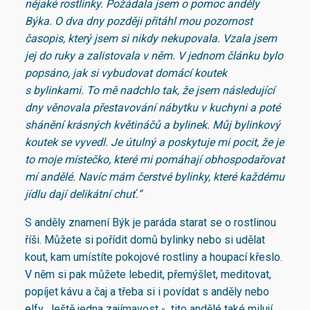
nějaké rostlinky. Požádala jsem o pomoc anděly
Býka. O dva dny později přitáhl mou pozornost
časopis, který jsem si nikdy nekupovala. Vzala jsem
jej do ruky a zalistovala v něm. V jednom článku bylo
popsáno, jak si vybudovat domácí koutek
s bylinkami. To mě nadchlo tak, že jsem následující
dny věnovala přestavování nábytku v kuchyni a poté
shánění krásných květináčů a bylinek. Můj bylinkový
koutek se vyvedl. Je útulný a poskytuje mi pocit, že je
to moje místečko, které mi pomáhají obhospodařovat
mí andělé. Navíc mám čerstvé bylinky, které každému
jídlu dají delikátní chuť.“
S anděly znamení Býk je paráda starat se o rostlinou
říši. Můžete si pořídit domů bylinky nebo si udělat
kout, kam umístíte pokojové rostliny a houpací křeslo.
V něm si pak můžete lebedit, přemýšlet, meditovat,
popíjet kávu a čaj a třeba si i povídat s anděly nebo
elfy. Ještě jedna zajímavost - tito andělé také milují