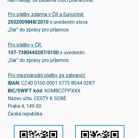
nám naději, že budeme moci pokračovat.
Pro platby zdarma v ČR a Eurozóně:
2502009848/2010
s uvedením slova
„Dar“ do zprávy pro příjemce.
Pro platby v ČR:
107-7380440287/0100
s uvedením
„Dar“ do zprávy pro příjemce.
Pro mezinárodní platby ze zahraničí:
IBAN:
CZ40 0100 0001 0773 8044 0287
BIC/SWIFT kód:
KOMBCZPPXXX
Název účtu: CESTY K SOBĚ
Praha 4, 149 00
Česká republika