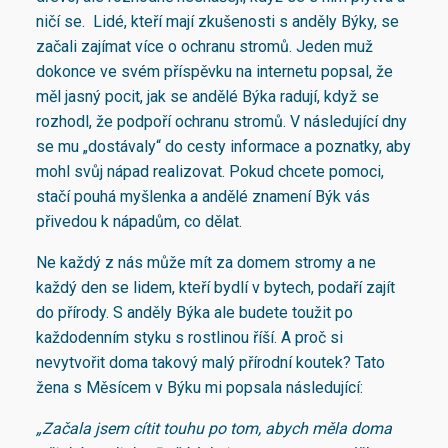
ničí se. Lidé, kteří mají zkušenosti s anděly Býky, se
začali zajímat více o ochranu stromů. Jeden muž
dokonce ve svém příspěvku na internetu popsal, že
měl jasný pocit, jak se andělé Býka radují, když se
rozhodl, že podpoří ochranu stromů. V následující dny
se mu „dostávaly“ do cesty informace a poznatky, aby
mohl svůj nápad realizovat. Pokud chcete pomoci,
stačí pouhá myšlenka a andělé znamení Býk vás
přivedou k nápadům, co dělat.
Ne každý z nás může mít za domem stromy a ne
každý den se lidem, kteří bydlí v bytech, podaří zajít
do přírody. S anděly Býka ale budete toužit po
každodenním styku s rostlinou říší. A proč si
nevytvořit doma takový malý přírodní koutek? Tato
žena s Měsícem v Býku mi popsala následující:
„Začala jsem cítit touhu po tom, abych měla doma