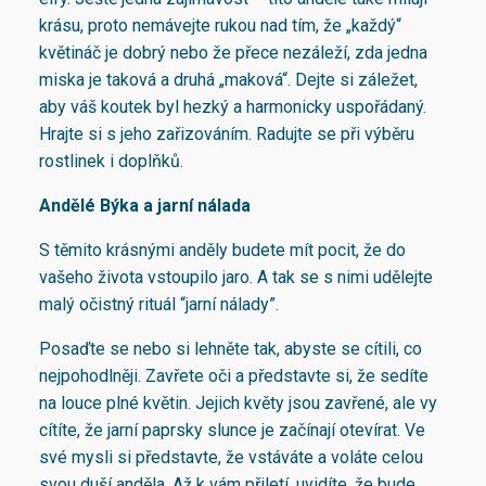
krásu, proto nemávejte rukou nad tím, že „každý“
květináč je dobrý nebo že přece nezáleží, zda jedna
miska je taková a druhá „maková“. Dejte si záležet,
aby váš koutek byl hezký a harmonicky uspořádaný.
Hrajte si s jeho zařizováním. Radujte se při výběru
rostlinek i doplňků.
Andělé Býka a jarní nálada
S těmito krásnými anděly budete mít pocit, že do
vašeho života vstoupilo jaro. A tak se s nimi udělejte
malý očistný rituál “jarní nálady”.
Posaďte se nebo si lehněte tak, abyste se cítili, co
nejpohodlněji. Zavřete oči a představte si, že sedíte
na louce plné květin. Jejich květy jsou zavřené, ale vy
cítíte, že jarní paprsky slunce je začínají otevírat. Ve
své mysli si představte, že vstáváte a voláte celou
svou duší anděla. Až k vám přiletí, uvidíte, že bude