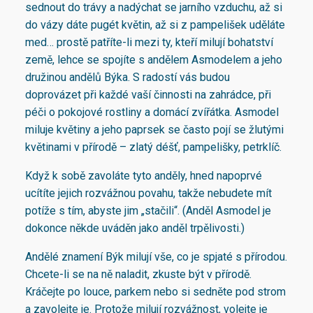
sednout do trávy a nadýchat se jarního vzduchu, až si
do vázy dáte pugét květin, až si z pampelišek uděláte
med… prostě patříte-li mezi ty, kteří milují bohatství
země, lehce se spojíte s andělem Asmodelem a jeho
družinou andělů Býka. S radostí vás budou
doprovázet při každé vaší činnosti na zahrádce, při
péči o pokojové rostliny a domácí zvířátka. Asmodel
miluje květiny a jeho paprsek se často pojí se žlutými
květinami v přírodě – zlatý déšť, pampelišky, petrklíč.
Když k sobě zavoláte tyto anděly, hned napoprvé
ucítíte jejich rozvážnou povahu, takže nebudete mít
potíže s tím, abyste jim „stačili“. (Anděl Asmodel je
dokonce někde uváděn jako anděl trpělivosti.)
Andělé znamení Býk milují vše, co je spjaté s přírodou.
Chcete-li se na ně naladit, zkuste být v přírodě.
Kráčejte po louce, parkem nebo si sedněte pod strom
a zavolejte je. Protože milují rozvážnost, volejte je