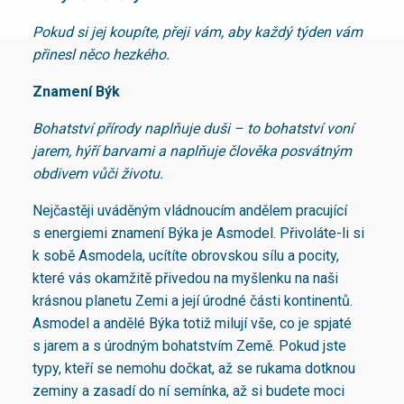
Pokud si jej koupíte, přeji vám, aby každý týden vám
přinesl něco hezkého.
Znamení Býk
Bohatství přírody naplňuje duši – to bohatství voní
jarem, hýří barvami a naplňuje člověka posvátným
obdivem vůči životu.
Nejčastěji uváděným vládnoucím andělem pracující
s energiemi znamení Býka je Asmodel. Přivoláte-li si
k sobě Asmodela, ucítíte obrovskou sílu a pocity,
které vás okamžitě přivedou na myšlenku na naši
krásnou planetu Zemi a její úrodné části kontinentů.
Asmodel a andělé Býka totiž milují vše, co je spjaté
s jarem a s úrodným bohatstvím Země. Pokud jste
typy, kteří se nemohu dočkat, až se rukama dotknou
zeminy a zasadí do ní semínka, až si budete moci