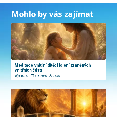
Mohlo by vás zajímat
Meditace vnitřní dítě: Hojení zraněných
vnitřních částí
10960
6. 8. 2026
26:36