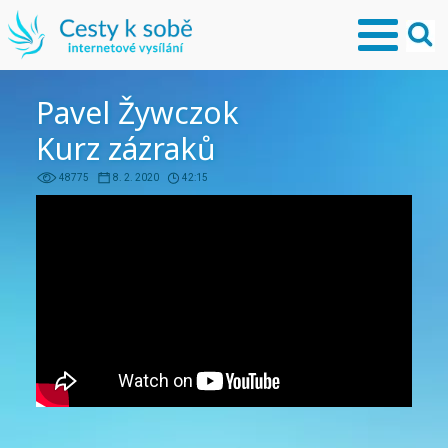
Pavel Žywczok
Kurz zázraků
48775
8. 2. 2020
42:15