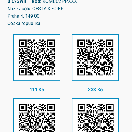
BIC/SWIFT kód:
KOMBCZPPXXX
Název účtu: CESTY K SOBĚ
Praha 4, 149 00
Česká republika
111 Kč
333 Kč