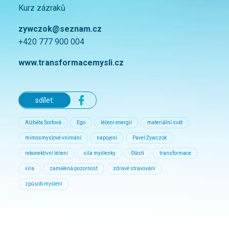
Kurz zázraků
zywczok@seznam.cz
+420 777 900 004
www.transformacemysli.cz
sdílet:
Alžběta Šorfová
Ego
léčení energií
materiální svět
mimosmyslové vnímání
napojení
Pavel Žywczok
rekonektivní léčení
síla myšlenky
Štěstí
transformace
víra
zaměřená pozornost
zdravé stravování
způsob myšlení