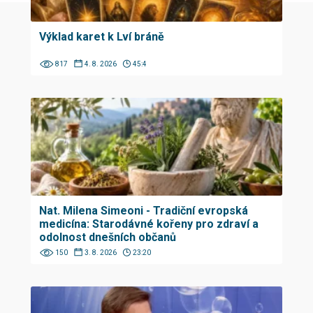
Výklad karet k Lví bráně
817
4. 8. 2026
45:4
Nat. Milena Simeoni - Tradiční evropská
medicína: Starodávné kořeny pro zdraví a
odolnost dnešních občanů
150
3. 8. 2026
23:20