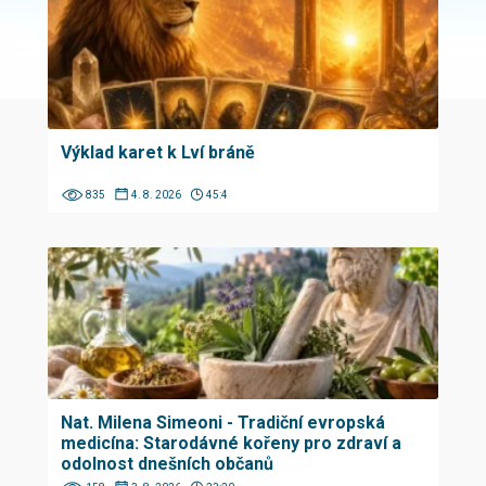
Výklad karet k Lví bráně
835
4. 8. 2026
45:4
Nat. Milena Simeoni - Tradiční evropská
medicína: Starodávné kořeny pro zdraví a
odolnost dnešních občanů