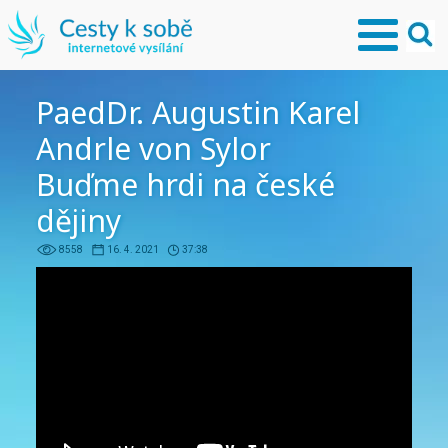
PaedDr. Augustin Karel
Andrle von Sylor
Buďme hrdi na české
dějiny
8558
16. 4. 2021
37:38