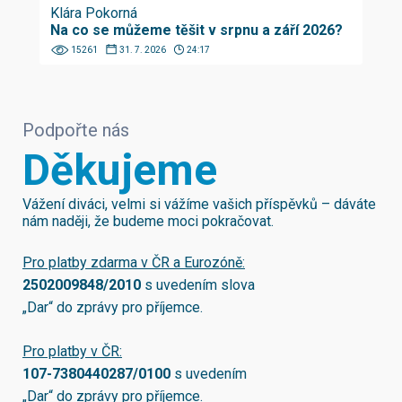
Klára Pokorná
Na co se můžeme těšit v srpnu a září 2026?
15261
31. 7. 2026
24:17
Podpořte nás
Děkujeme
Vážení diváci, velmi si vážíme vašich příspěvků – dáváte
nám naději, že budeme moci pokračovat.
Pro platby zdarma v ČR a Eurozóně:
2502009848/2010
s uvedením slova
„Dar“ do zprávy pro příjemce.
Pro platby v ČR:
107-7380440287/0100
s uvedením
„Dar“ do zprávy pro příjemce.