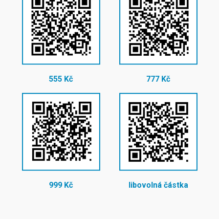
555 Kč
777 Kč
999 Kč
libovolná částka