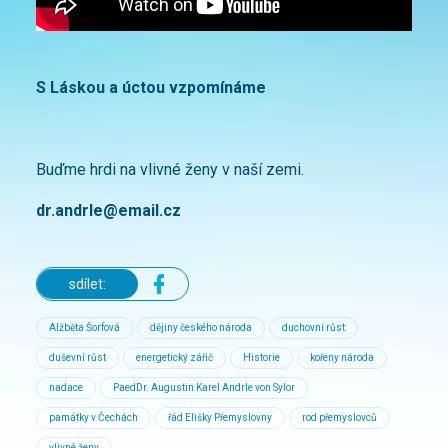
S Láskou a úctou vzpomínáme
Buďme hrdi na vlivné ženy v naší zemi.
dr.andrle@email.cz
sdílet:
Alžběta Šorfová
dějiny českého národa
duchovní růst
duševní růst
energetický zářič
Historie
kořeny národa
nadace
PaedDr. Augustin Karel Andrle von Sylor
památky v Čechách
řád Elišky Přemyslovny
rod přemyslovců
vlivné ženy