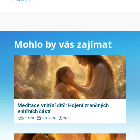
Mohlo by vás zajímat
Meditace vnitřní dítě: Hojení zraněných
vnitřních částí
10978
6. 8. 2026
26:36