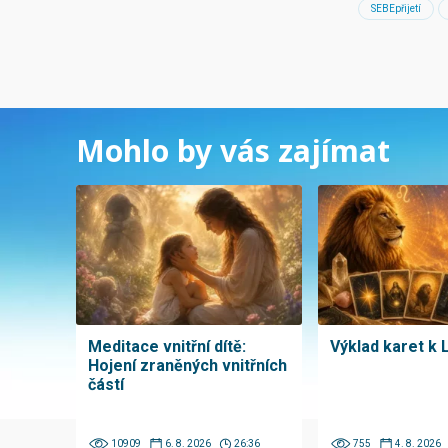
SEBEpřijetí
Mohlo by vás zajímat
Meditace vnitřní dítě:
Výklad karet k 
Hojení zraněných vnitřních
částí
10909
6. 8. 2026
26:36
755
4. 8. 2026