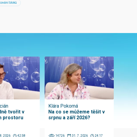
cování bloků
cián
Klára Pokorná
ně tvořit v
Na co se můžeme těšit v
 prostoru
srpnu a září 2026?
 8. 2026
42:58
14726
31. 7. 2026
24:17