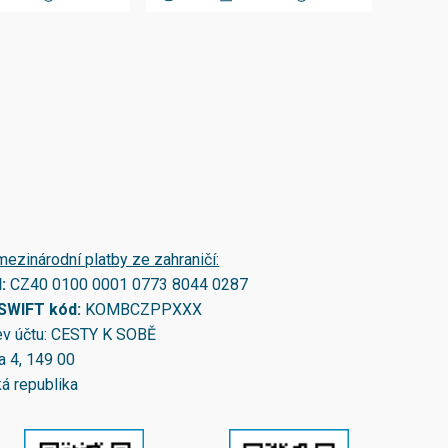
mezinárodní platby ze zahraničí:
N:
CZ40 0100 0001 0773 8044 0287
/SWIFT kód:
KOMBCZPPXXX
v účtu: CESTY K SOBĚ
a 4, 149 00
á republika