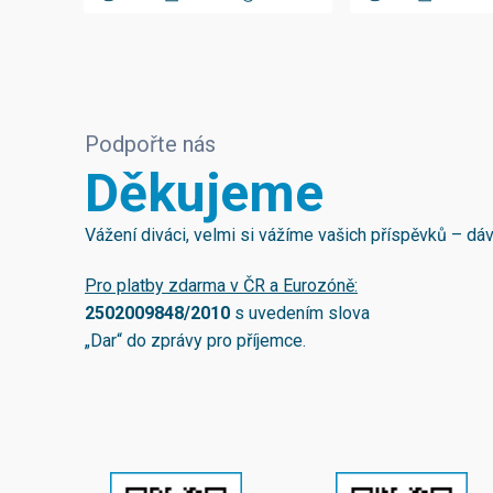
Podpořte nás
Děkujeme
Vážení diváci, velmi si vážíme vašich příspěvků – d
Pro platby zdarma v ČR a Eurozóně:
2502009848/2010
s uvedením slova
„Dar“ do zprávy pro příjemce.