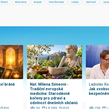
Strach
téma žena
terapie
transformace
vztahy
žárlivost
zpra
Lví bráně
Nat. Milena Simeoni -
Ladislav Ko
Tradiční evropská
Jak svobod
medicína: Starodávné
bezpečném
kořeny pro zdraví a
odolnost dnešních občanů
45:4
142
3. 8. 2026
23:20
1760
1.