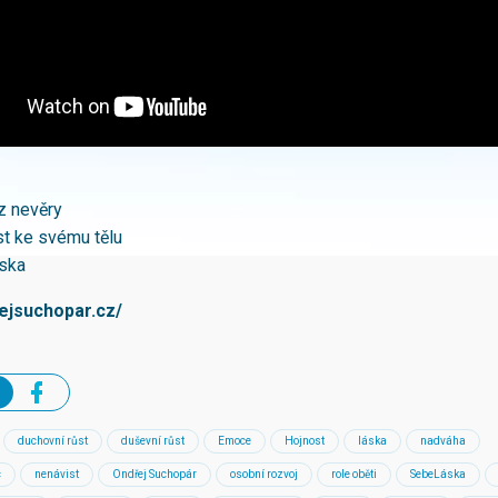
z nevěry
st ke svému tělu
ska
rejsuchopar.cz/
duchovní růst
duševní růst
Emoce
Hojnost
láska
nadváha
c
nenávist
Ondřej Suchopár
osobní rozvoj
role oběti
SebeLáska