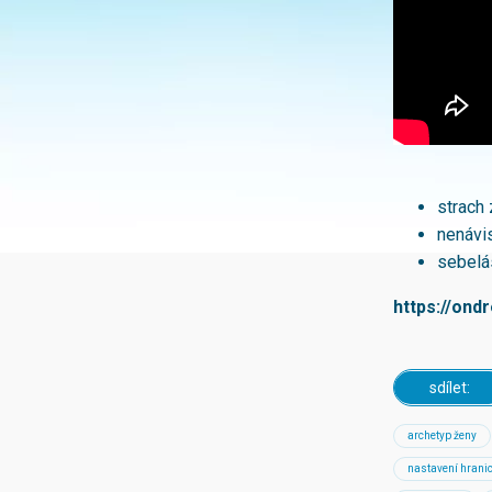
strach 
nenávi
sebelá
https://ond
sdílet:
archetyp ženy
nastavení hrani