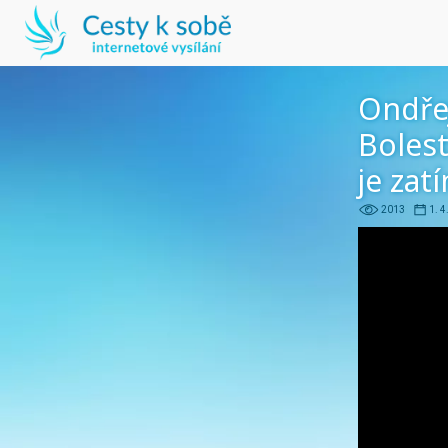
Ondře
Bolest
je zat
2013
1. 4