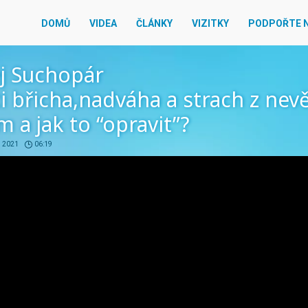
DOMŮ
VIDEA
ČLÁNKY
VIZITKY
PODPOŘTE 
j Suchopár
i břicha,nadváha a strach z nev
ím a jak to “opravit”?
. 2021
06:19