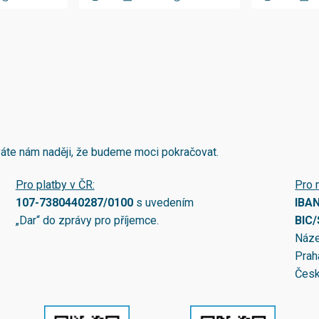
áváte nám naději, že budeme moci pokračovat.
Pro platby v ČR:
Pro 
107-7380440287/0100
s uvedením
IBA
„Dar“ do zprávy pro příjemce.
BIC
Náze
Prah
Česk