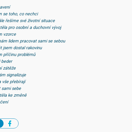
tavení
m se toho, co nechci
le řešíme své životní situace
 těla pro osobní a duchovní vývoj
m vzorce
hám lidem pracovat sami se sebou
át jsem dostal rakovinu
m příčinu problémů
i beder
í zátěže
ám signalizuje
a vše přebírají
it sami sebe
 těla ke změně
učení