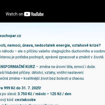
suchopar.cz
esti, nemoci, únava, nedostatek energie, vztahové krize?
o náhodu – ale o příčinu vašeho stagnujícího duchovního a osobn
 kterou je potřeba pochopit, správně zpracovat a změnit v životě.
NSFORMAČNÍ KURZ
– změna na úrovni těla, emocí i duše.
eší hluboké příčiny: dětství, vztahy, vnitřní nastavení.
ečná změna = kvalitnější život bez bolesti a chaosu.
a 999 Kč do 31. 7. 2025!
a po slevě:
3.750 Kč / měsíc
=
125 Kč / den
vový kód:
cestaksobe