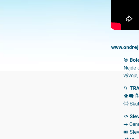
www.ondrej
🎯
Bol
Nejde 
vývoje,
🌀
TRA
👁‍🗨 Ř
💥 Skut
💸
Slev
➡️ Cen
🎟 Sle