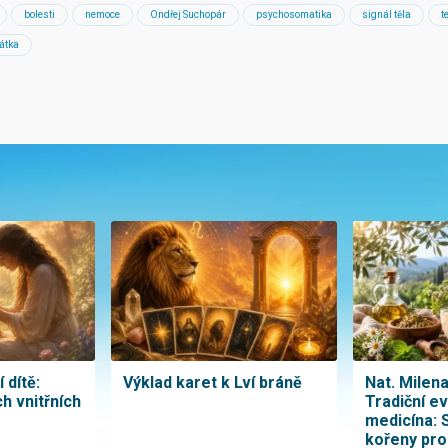
bolesti
nemoce
Ondřej Suchopár
psychosomatika
signál těla
t
átka
 dítě:
Výklad karet k Lví bráně
Nat. Milen
h vnitřních
Tradiční e
medicína: 
kořeny pro