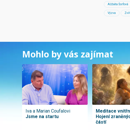
Alžběta Šorfová
Výzva
Zvíř
Mohlo by vás zajímat
Iva a Marian Coufalovi
Meditace vnitřní
Jsme na startu
Hojení zraněnýc
částí