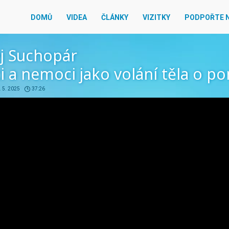
DOMŮ
VIDEA
ČLÁNKY
VIZITKY
PODPOŘTE 
j Suchopár
i a nemoci jako volání těla o p
. 5. 2025
37:26