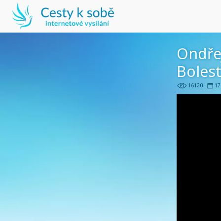
Ondře
Bolest
16130
17