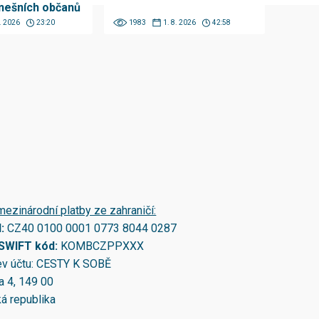
nešních občanů
8. 2026
23:20
1983
1. 8. 2026
42:58
mezinárodní platby ze zahraničí:
N:
CZ40 0100 0001 0773 8044 0287
/SWIFT kód:
KOMBCZPPXXX
v účtu: CESTY K SOBĚ
a 4, 149 00
á republika