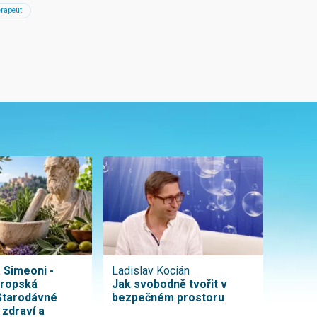
erapeut
a Simeoni -
Ladislav Kocián
vropská
Jak svobodně tvořit v
Starodávné
bezpečném prostoru
 zdraví a