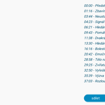
00:00 - Předs
01:16 - Zbaví
03:44 - Neustá
04:23 - Signál
06:21 - Hledá
09:43 - Pomá
11:38 - Dvakr
13:30 - Hledá
16:16 - Bolest
20:42 - Emočn
28:58 - Tělo n
29:25 - Zvířat
32:50 - Vyřeš
35:39 - Výzva
37:03 - Rozlo
sdílet: