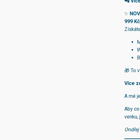
📲 Víc
✨
NOVI
999 Kč
Získát
M
W
B
🎁 To v
Více z
A mé je
Aby co 
venku, 
Ondřej