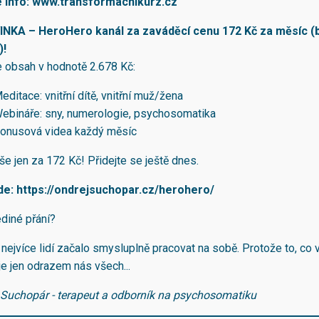
e info:
www.transformacnikurz.cz
NKA – HeroHero kanál za zaváděcí cenu 172 Kč za měsíc (
)!
e obsah v hodnotě 2.678 Kč:
editace: vnitřní dítě, vnitřní muž/žena
ebináře: sny, numerologie, psychosomatika
onusová videa každý měsíc
še jen za 172 Kč! Přidejte se ještě dnes.
de:
https://ondrejsuchopar.cz/herohero/
diné přání?
nejvíce lidí začalo smysluplně pracovat na sobě. Protože to, co 
je jen odrazem nás všech...
 Suchopár - terapeut a odborník na psychosomatiku