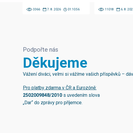
3366
7. 8. 2026
01:10:56
11018
6. 8. 202
Podpořte nás
Děkujeme
Vážení diváci, velmi si vážíme vašich příspěvků – d
Pro platby zdarma v ČR a Eurozóně:
2502009848/2010
s uvedením slova
„Dar“ do zprávy pro příjemce.