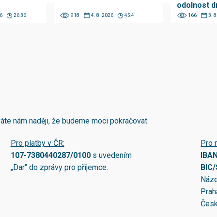
odolnost d
6
26:36
918
4. 8. 2026
45:4
166
3. 
áváte nám naději, že budeme moci pokračovat.
Pro platby v ČR:
Pro 
107-7380440287/0100
s uvedením
IBA
„Dar“ do zprávy pro příjemce.
BIC
Náze
Prah
Česk