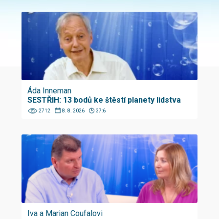
Áda Inneman
SESTŘIH: 13 bodů ke štěstí planety lidstva
2712
8. 8. 2026
37:6
Iva a Marian Coufalovi