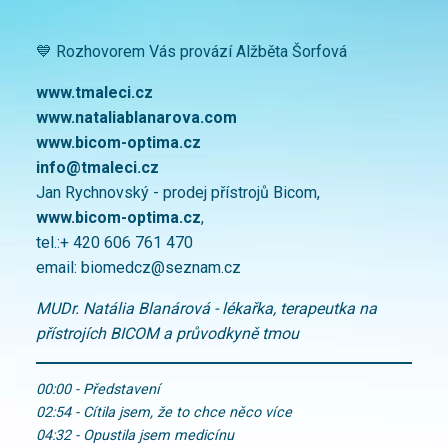
💙 Rozhovorem Vás provází Alžběta Šorfová
www.tmaleci.cz
www.nataliablanarova.com
www.bicom-optima.cz
info@tmaleci.cz
Jan Rychnovský - prodej přístrojů Bicom,
www.bicom-
optima.cz
,
tel.:+ 420 606 761 470
email:
biomedcz@seznam.cz
MUDr. Natália Blanárová - lékařka, terapeutka na
přístrojích BICOM a průvodkyně tmou
00:00 - Představení
02:54 - Cítila jsem, že to chce něco více
04:32 - Opustila jsem medicínu