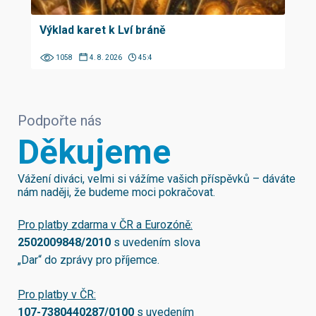
Výklad karet k Lví bráně
1058
4. 8. 2026
45:4
Podpořte nás
Děkujeme
Vážení diváci, velmi si vážíme vašich příspěvků – dáváte
nám naději, že budeme moci pokračovat.
Pro platby zdarma v ČR a Eurozóně:
2502009848/2010
s uvedením slova
„Dar“ do zprávy pro příjemce.
Pro platby v ČR:
107-7380440287/0100
s uvedením