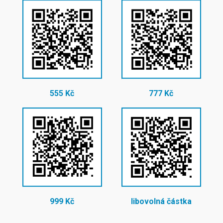
555 Kč
777 Kč
999 Kč
libovolná částka