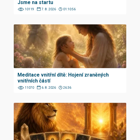
Jsme na startu
10119
7. 8. 2026
01:10:56
Meditace vnitřní dítě: Hojení zraněných
vnitřních částí
11070
6. 8. 2026
26:36