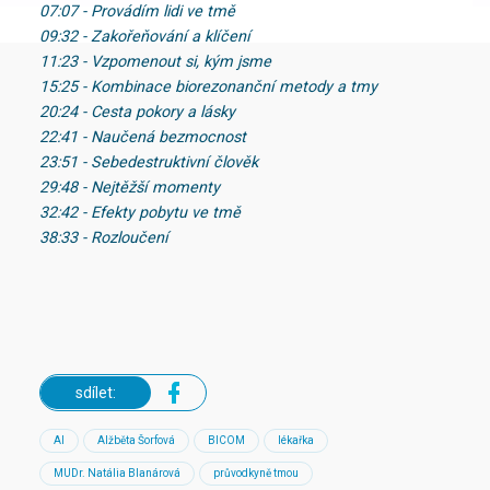
07:07 - Provádím lidi ve tmě
09:32 - Zakořeňování a klíčení
11:23 - Vzpomenout si, kým jsme
15:25 - Kombinace biorezonanční metody a tmy
20:24 - Cesta pokory a lásky
22:41 - Naučená bezmocnost
23:51 - Sebedestruktivní člověk
29:48 - Nejtěžší momenty
32:42 - Efekty pobytu ve tmě
38:33 - Rozloučení
sdílet:
AI
Alžběta Šorfová
BICOM
lékařka
MUDr. Natália Blanárová
průvodkyně tmou