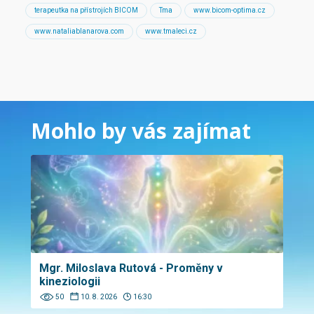
terapeutka na přístrojích BICOM
Tma
www.bicom-optima.cz
www.nataliablanarova.com
www.tmaleci.cz
Mohlo by vás zajímat
Mgr. Miloslava Rutová - Proměny v
kineziologii
50
10. 8. 2026
16:30