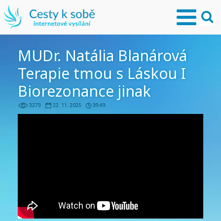
MUDr. Natália Blanárová
Terapie tmou s Láskou I
Biorezonance jinak
3279
22. 11. 2025
39:49