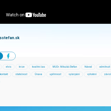
sstefan.sk
elvis
krize
kvalitní čas
MUDr. Mikuláš Štefan
Návod
odmítnutí
 kontakt
statečnost
Únava
upřímnost
vyčerpání
vyhoření
závisl