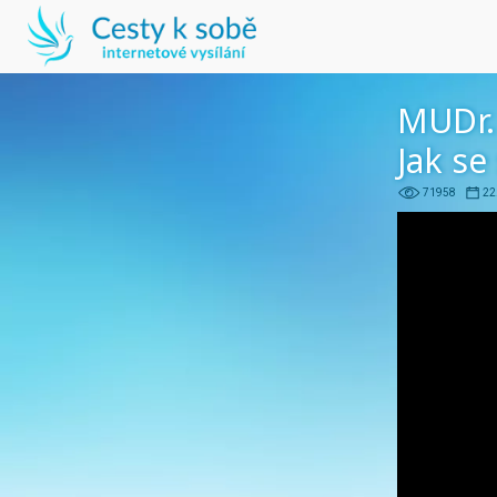
MUDr.
Jak se
71958
22