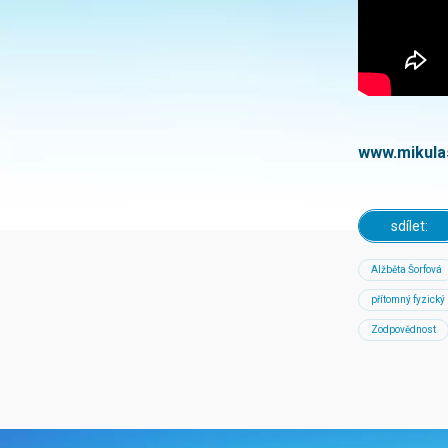
www.mikula
sdílet:
Alžběta Šorfová
přítomný fyzický
Zodpovědnost