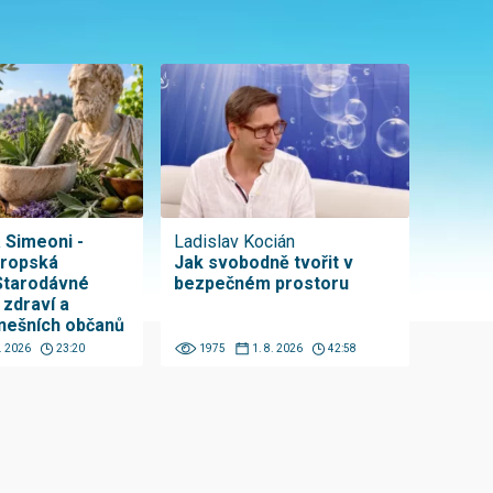
a Simeoni -
Ladislav Kocián
vropská
Jak svobodně tvořit v
Starodávné
bezpečném prostoru
 zdraví a
nešních občanů
8. 2026
23:20
1975
1. 8. 2026
42:58