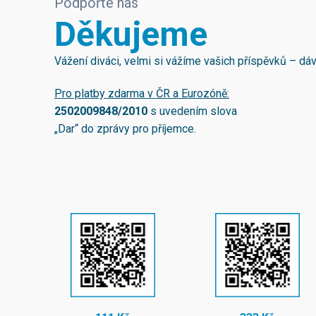
Podpořte nás
Děkujeme
Vážení diváci, velmi si vážíme vašich příspěvků – d
Pro platby zdarma v ČR a Eurozóně:
2502009848/2010
s uvedením slova
„Dar“ do zprávy pro příjemce.