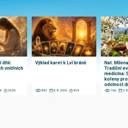
 dítě:
Výklad karet k Lví bráně
Nat. Milen
h vnitřních
Tradiční e
medicína: 
kořeny pro
odolnost d
6
26:36
892
4. 8. 2026
45:4
166
3. 