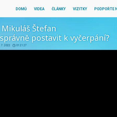
DOMŮ
VIDEA
ČLÁNKY
VIZITKY
PODPOŘTE 
 Mikuláš Štefan
 správně postavit k vyčerpání?
. 7. 2022
01:21:27