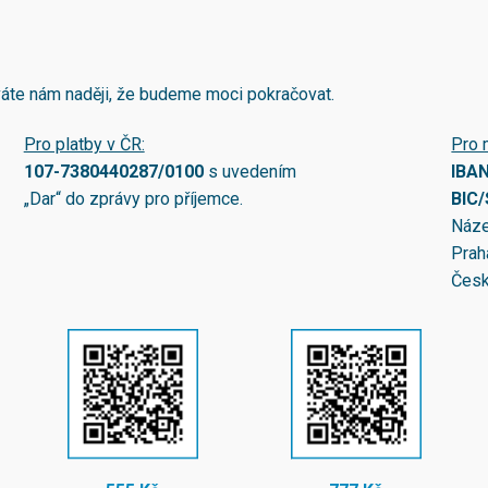
áváte nám naději, že budeme moci pokračovat.
Pro platby v ČR:
Pro 
107-7380440287/0100
s uvedením
IBA
„Dar“ do zprávy pro příjemce.
BIC
Náze
Prah
Česk