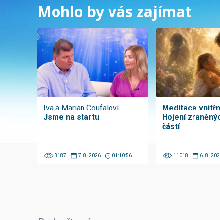
Mohlo by vás zajímat
Iva a Marian Coufalovi
Meditace vnitřní
Jsme na startu
Hojení zraněnýc
částí
3187
7. 8. 2026
01:10:56
11018
6. 8. 202