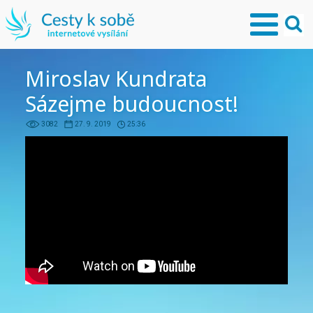
Miroslav Kundrata
Sázejme budoucnost!
3082
27. 9. 2019
25:36