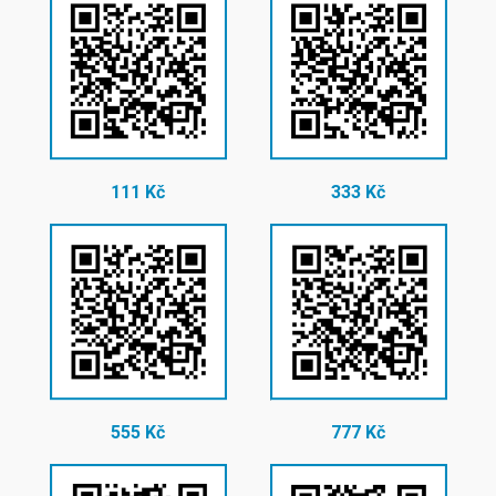
111 Kč
333 Kč
555 Kč
777 Kč