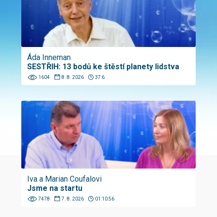
Áda Inneman
SESTŘIH: 13 bodů ke štěstí planety lidstva
1604
8. 8. 2026
37:6
Iva a Marian Coufalovi
Jsme na startu
7478
7. 8. 2026
01:10:56