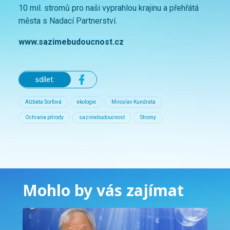
10 mil. stromů pro naši vyprahlou krajinu a přehřátá
města s Nadací Partnerství.
www.sazimebudoucnost.cz
sdílet:
Alžběta Šorfová
ekologie
Miroslav Kundrata
Ochrana přírody
sazimebudoucnost
Stromy
Mohlo by vás zajímat