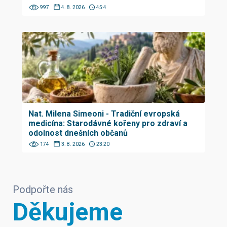
997
4. 8. 2026
45:4
Nat. Milena Simeoni - Tradiční evropská
medicína: Starodávné kořeny pro zdraví a
odolnost dnešních občanů
174
3. 8. 2026
23:20
Podpořte nás
Děkujeme