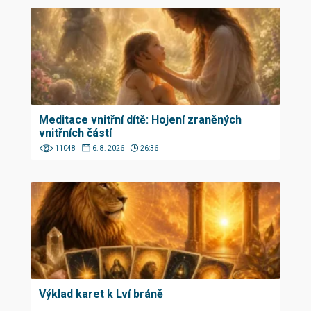
Meditace vnitřní dítě: Hojení zraněných
vnitřních částí
11048
6. 8. 2026
26:36
Výklad karet k Lví bráně