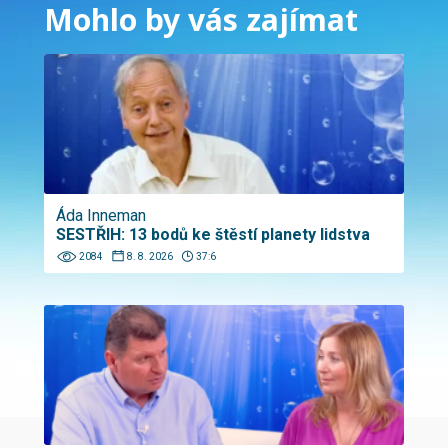
Mohlo by vás zajímat
Áda Inneman
SESTŘIH: 13 bodů ke štěstí planety lidstva
2084
8. 8. 2026
37:6