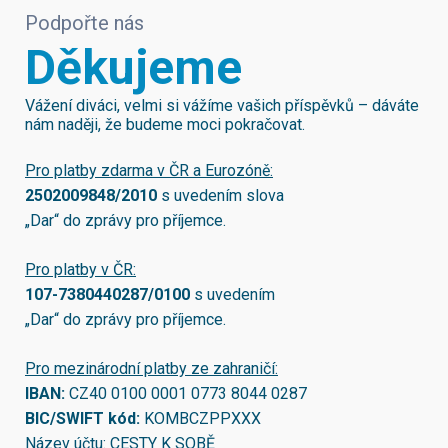
Podpořte nás
Děkujeme
Vážení diváci, velmi si vážíme vašich příspěvků – dáváte
nám naději, že budeme moci pokračovat.
Pro platby zdarma v ČR a Eurozóně:
2502009848/2010
s uvedením slova
„Dar“ do zprávy pro příjemce.
Pro platby v ČR:
107-7380440287/0100
s uvedením
„Dar“ do zprávy pro příjemce.
Pro mezinárodní platby ze zahraničí:
IBAN:
CZ40 0100 0001 0773 8044 0287
BIC/SWIFT kód:
KOMBCZPPXXX
Název účtu: CESTY K SOBĚ