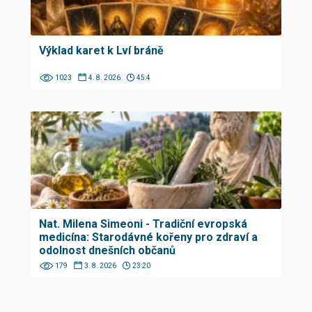
Výklad karet k Lví bráně
1023
4. 8. 2026
45:4
Nat. Milena Simeoni - Tradiční evropská
medicína: Starodávné kořeny pro zdraví a
odolnost dnešních občanů
179
3. 8. 2026
23:20