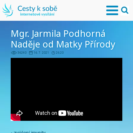
Mgr. Jarmila Podhorná
Naděje od Matky Přírody
36240
16. 7. 2021
26:20
- zvýšení imunity