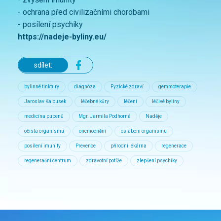
- ochrana před civilizačními chorobami
- posílení psychiky
https://nadeje-byliny.eu/
sdílet:
bylinné tinktury
diagnóza
Fyzické zdraví
gemmoterapie
Jaroslav Kalousek
léčebné kůry
léčení
léčivé byliny
medicína pupenů
Mgr. Jarmila Podhorná
Naděje
očista organismu
onemocnění
oslabení organismu
posílení imunity
Prevence
přírodní lékárna
regenerace
regenerační centrum
zdravotní potíže
zlepšení psychiky