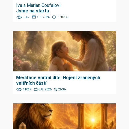
Iva a Marian Coufalovi
Jsme na startu
8607
7. 8. 2026
01:10:56
Meditace vnitřní dítě: Hojení zraněných
vnitřních částí
11057
6. 8. 2026
26:36