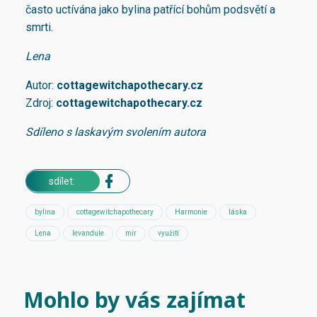
často uctívána jako bylina patřící bohům podsvětí a
smrti.
Lena
Autor:
cottagewitchapothecary.cz
Zdroj:
cottagewitchapothecary.cz
Sdíleno s laskavým svolením autora
sdílet:
bylina
cottagewitchapothecary
Harmonie
láska
Lena
levandule
mír
využití
Mohlo by vás zajímat