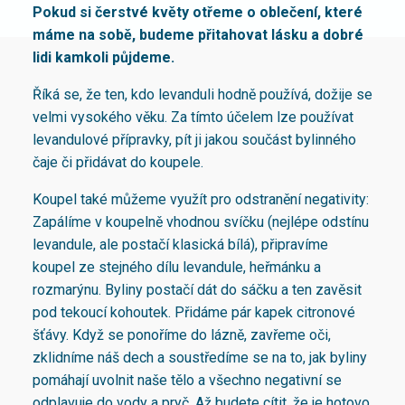
Pokud si čerstvé květy otřeme o oblečení, které
máme na sobě, budeme přitahovat lásku a dobré
lidi kamkoli půjdeme.
Říká se, že ten, kdo levanduli hodně používá, dožije se
velmi vysokého věku. Za tímto účelem lze používat
levandulové přípravky, pít ji jakou součást bylinného
čaje či přidávat do koupele.
Koupel také můžeme využít pro odstranění negativity:
Zapálíme v koupelně vhodnou svíčku (nejlépe odstínu
levandule, ale postačí klasická bílá), připravíme
koupel ze stejného dílu levandule, heřmánku a
rozmarýnu. Byliny postačí dát do sáčku a ten zavěsit
pod tekoucí kohoutek. Přidáme pár kapek citronové
šťávy. Když se ponoříme do lázně, zavřeme oči,
zklidníme náš dech a soustředíme se na to, jak byliny
pomáhají uvolnit naše tělo a všechno negativní se
odplavuje do vody a pryč. Až budete cítit, že je hotovo,