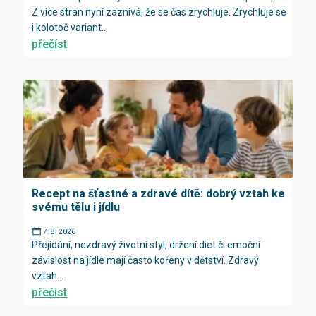
Z více stran nyní zaznívá, že se čas zrychluje. Zrychluje se
i kolotoč variant...
přečíst
Recept na šťastné a zdravé dítě: dobrý vztah ke
svému tělu i jídlu
7. 8. 2026
Přejídání, nezdravý životní styl, držení diet či emoční
závislost na jídle mají často kořeny v dětství. Zdravý
vztah...
přečíst