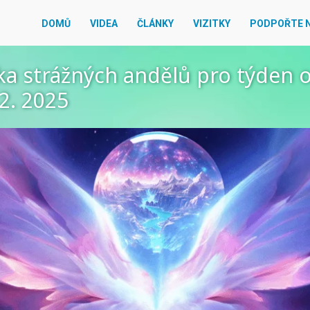
DOMŮ
VIDEA
ČLÁNKY
VIZITKY
PODPOŘTE 
ka strážných andělů pro týden o
2. 2025