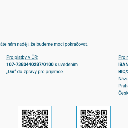
áváte nám naději, že budeme moci pokračovat.
Pro platby v ČR:
Pro 
107-7380440287/0100
s uvedením
IBA
„Dar“ do zprávy pro příjemce.
BIC
Náze
Prah
Česk