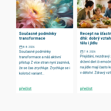
Současné podmínky
Recept na šťast
transformace
dítě: dobrý vzta
tělu i jídlu
8. 8. 2026
Současné podmínky
7. 8. 2026
Přejídání, nezdravý ž
transformace a náš aktivní
držení diet či emočn
přístup Z více stran nyní zaznívá,
na jídle mají často 
že se čas zrychluje. Zrychluje se i
v dětství. Zdravý vzt
kolotoč variant...
přečíst
přečíst