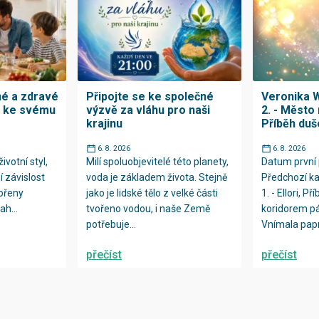
né a zdravé
Připojte se ke společné
Veronika W
h ke svému
výzvě za vláhu pro naši
2. - Město 
krajinu
Příběh duš
6. 8. 2026
6. 8. 2026
ivotní styl,
Milí spoluobjevitelé této planety,
Datum první 
í závislost
voda je základem života. Stejně
Předchozí ka
kořeny
jako je lidské tělo z velké části
1. - Ellori, Př
ah...
tvořeno vodou, i naše Země
koridorem p
potřebuje...
Vnímala papr
přečíst
přečíst