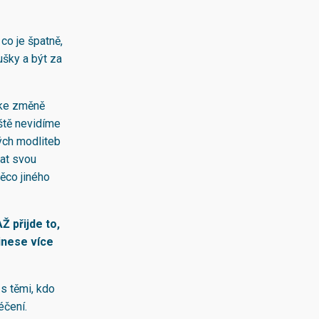
co je špatně,
ušky a být za
a ke změně
eště nevidíme
ých modliteb
at svou
něco jiného
Ž přijde to,
inese více
 s těmi, kdo
léčení.