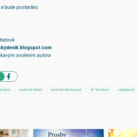
 a bude postaráno.
chetová
skydenik.blogspot.com
skavým svolením autora
ý deník
andělský výklad
karta Desítka hojnosti
M. Techetová
spokojenost