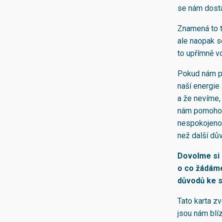
se nám dost
Znamená to t
ale naopak se
to upřímně v
Pokud nám po
naší energie
a že nevíme,
nám pomohou 
nespokojenos
než další dů
Dovolme si 
o co žádáme
důvodů ke 
Tato karta zv
jsou nám blíz