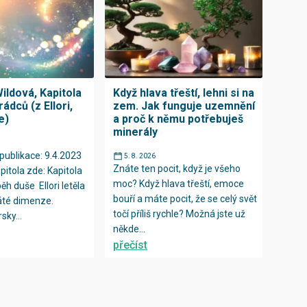
ildová, Kapitola
Když hlava třeští, lehni si na
rádců (z Ellori,
zem. Jak funguje uzemnění
e)
a proč k němu potřebuješ
minerály
publikace: 9.4.2023
5. 8. 2026
Znáte ten pocit, když je všeho
pitola zde: Kapitola
moc? Když hlava třeští, emoce
íběh duše Ellori letěla
bouří a máte pocit, že se celý svět
áté dimenze.
točí příliš rychle? Možná jste už
sky...
někde...
přečíst