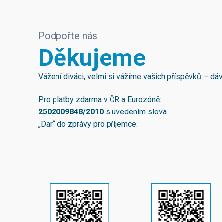
Podpořte nás
Děkujeme
Vážení diváci, velmi si vážíme vašich příspěvků – d
Pro platby zdarma v ČR a Eurozóně:
2502009848/2010
s uvedením slova
„Dar“ do zprávy pro příjemce.