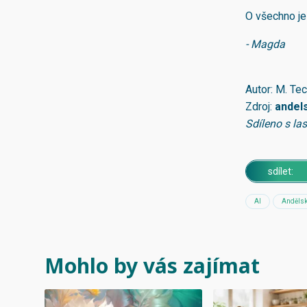
O všechno je
- Magda
Autor: M. Te
Zdroj:
andel
Sdíleno s la
sdílet:
AI
Andělsk
Mohlo by vás zajímat