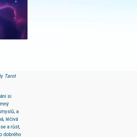
ady
Tarot
ání si
jemný
smyslů, a
á, léčivá
se a růst,
ho dobrého