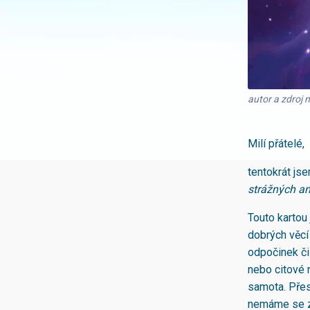
autor a zdroj 
Milí přátelé,
tentokrát js
strážných a
Touto kartou
dobrých věcí
odpočinek či 
nebo citové 
samota. Přes
nemáme se za