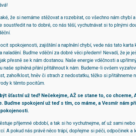
ává!
aké, že si nemáme stěžovat a rozebírat, co všechno nám chybí a 
 soustředit na to dobré, co nás těší, vychutnávat si to plnými do
děční.
cit spokojenosti, zajištění a naplnění chybí, vede nás tato kart
 a naladění. Buďme vděční za dobré věci předem! Nevadí, že je j
 jak přesně se k nám dostanou. Naše energie vděčnosti a upřímn
naše splněná přání přitáhnout k nám. Budeme-li ovšem vyzařov
t, zahořklost, hněv či strach z nedostatku, těžko si přitáhneme 
vody k těmto pocitům.
být šťastní už teď! Nečekejme, AŽ se stane to, co chceme, A
. Buďme spokojení už teď s tím, co máme, a Vesmír nám př
spokojenosti.
ěstuje příjemné období, a tak si ho vychutnejme, ať už sami nebo
cí. A pokud nás právě něco trápí, dopřejme si péči, odpočinek a 