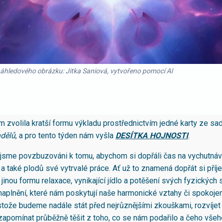
náhledového obrázku: Jitka Saniová, vytvořeno pomocí AI
em zvolila kratší formu výkladu prostřednictvím jedné karty ze s
ndělů
, a pro tento týden nám vyšla
DESÍTKA HOJNOSTI
.
 jsme povzbuzováni k tomu, abychom si dopřáli čas na vychutnáv
 a také plodů své vytrvalé práce. Ať už to znamená dopřát si pří
jinou formu relaxace, vynikající jídlo a potěšení svých fyzických 
naplnění, které nám poskytují naše harmonické vztahy či spokojen
tože budeme nadále stát před nejrůznějšími zkouškami, rozvíjet 
pomínat průběžně těšit z toho, co se nám podařilo a čeho vše