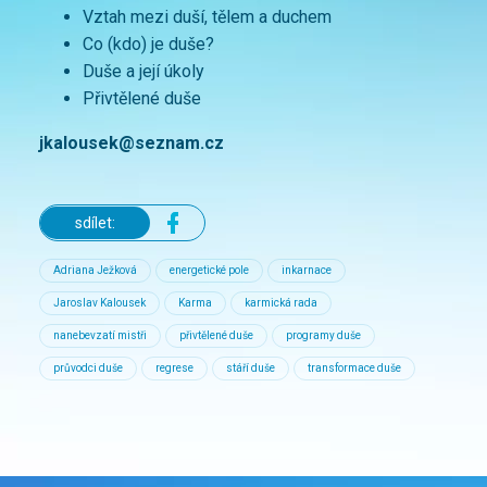
Vztah mezi duší, tělem a duchem
Co (kdo) je duše?
Duše a její úkoly
Přivtělené duše
jkalousek@seznam.cz
sdílet:
Adriana Ježková
energetické pole
inkarnace
Jaroslav Kalousek
Karma
karmická rada
nanebevzatí mistři
přivtělené duše
programy duše
průvodci duše
regrese
stáří duše
transformace duše