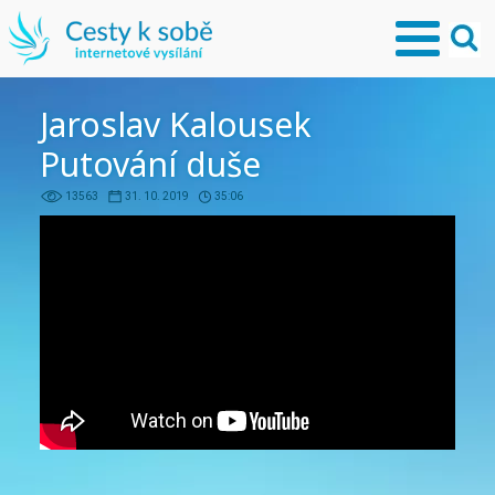
Jaroslav Kalousek
Putování duše
13563
31. 10. 2019
35:06