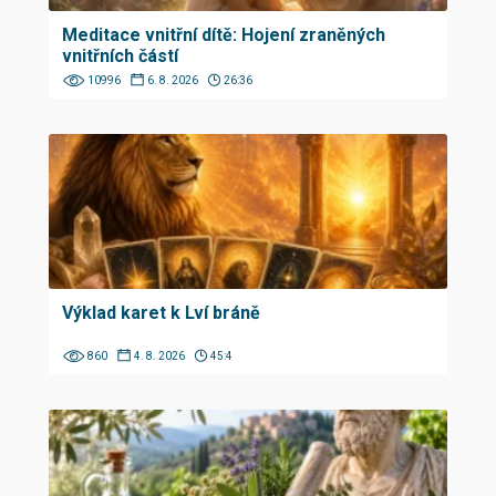
Meditace vnitřní dítě: Hojení zraněných
vnitřních částí
10996
6. 8. 2026
26:36
Výklad karet k Lví bráně
860
4. 8. 2026
45:4