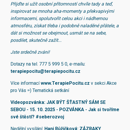
Přijďte si užít osobní přítomností chvíle tady a teď,
inspirovat se mnoha aha-momenty a překvapivými
informacemi, spolutvořit celou akci i nádhernou
atmosféru, získat třeba i podobně naladěné přátele, a
dát si možnost se obejmout, usmát se na sebe,
posdilet, skutečně zažít...
Jste srdečně zváni!
Dotazy na tel. 777 5 999 5 0, e-mailu:
terapiepocitu@terapiepocitu.cz
Více informací
www.TerapiePocitu.cz
v sekci Akce
pro Vás =) Tematická setkání
Videopozvánka:
JAK BÝT
ŠŤASTNÝ
SÁM SE
SEBOU - 15. 10. 2025 - POZVÁNKA - Jak si tvoříme
své štěstí? #seberozvoj
Nedělní vysílání:
Hani Růžičková: ZÁZRAKY