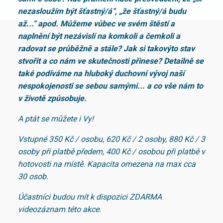
nezasloužím být šťastný/á“, „že šťastný/á budu
až...“ apod. Můžeme vůbec ve svém štěstí a
naplnění být nezávislí na komkoli a čemkoli a
radovat se průběžně a stále? Jak si takovýto stav
stvořit a co nám ve skutečnosti přinese? Detailně se
také podíváme na hluboký duchovní vývoj naší
nespokojenosti se sebou samými... a co vše nám to
v životě způsobuje.
A ptát se můžete i Vy!
Vstupné 350 Kč / osobu, 620 Kč / 2 osoby, 880 Kč / 3
osoby při platbě předem, 400 Kč / osobou při platbě v
hotovosti na místě. Kapacita omezena na max cca
30 osob.
Účastníci budou mít k dispozici ZDARMA
videozáznam této akce.