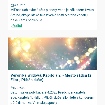
6. 8. 2026
Milí spoluobjevitelé této planety, voda je základem života.
Stejně jako je lidské tělo z velké části tvořeno vodou, i
naše Země potřebuje...
přečíst
Veronika Wildová, Kapitola 2. - Město rádců (z
Ellori, Příběh duše)
6. 8. 2026
Datum první publikace: 9.4.2023 Předchozí kapitola
zde: Kapitola 1. - Ellori, Příběh duše Ellori letěla koridorem
páté dimenze. Vnímala paprsky...