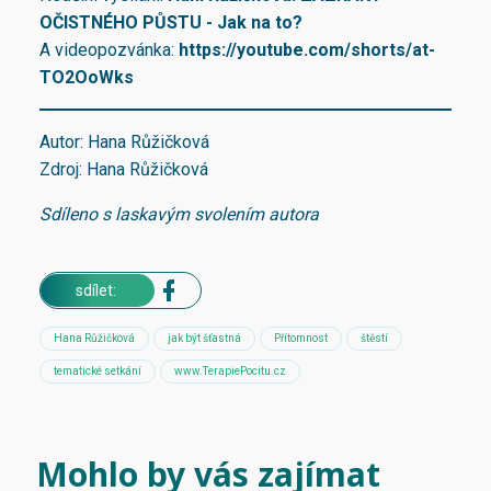
OČISTNÉHO PŮSTU - Jak na to?
A videopozvánka:
https://youtube.com/shorts/at-
TO2OoWks
Autor: Hana Růžičková
Zdroj: Hana Růžičková
Sdíleno s laskavým svolením autora
sdílet:
Hana Růžičková
jak být šťastná
Přítomnost
štěstí
tematické setkání
www.TerapiePocitu.cz
Mohlo by vás zajímat