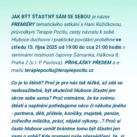
JAK BÝT ŠŤASTNÝ SÁM SE SEBOU
je název
PREMIÉRY
tematického setkání s Hani Růžičkovou,
průvodkyní Terapie Pocitu, cesty návratu k sobě.
Hluboce duchovní i praktické povídání proběhne
ve
středu 15. října 2025 od 19:00 do cca 21:00 hodin
v
seminární místnosti čajovny Šamanka, Hálkova 8,
Praha 2 (u I. P. Pavlova).
PŘIHLÁŠKY PŘEDEM
a e-
mailu
terapiepocitu@terapiepocitu.cz
Co je to štěstí? Proč je pro nás tak těžké, až zdá se
nedosažitelné, být skutečně hluboce šťastni jen
skrze sebe sama? Proč vnímáme, že ke svému
štěstí a naplnění potřebujeme něco či někoho jiného
- partnera, děti, přátele, koníčky, majetek, peníze,
zvířecího miláčka, práci, nějaké výkony...? Proč si
často hluboce uvnitř bráníme tomu být šťastni jen
sami o sobě? Kde pramení naše přesvědčení, že „si