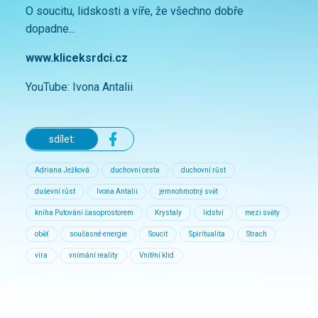
O soucitu, lidskosti a víře, že všechno dobře
dopadne...
www.kliceksrdci.cz
YouTube: Ivona Antalii
sdílet:
Adriana Ježková
duchovní cesta
duchovní růst
duševní růst
Ivona Antalii
jemnohmotný svět
kniha Putování časoprostorem
Krystaly
lidství
mezi světy
oběť
současné energie
Soucit
Spiritualita
Strach
víra
vnímání reality
Vnitřní klid