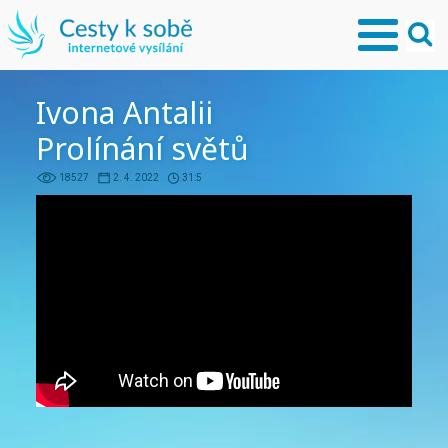
Ivona Antalii
Prolínání světů
18527
2. 4. 2022
31:5