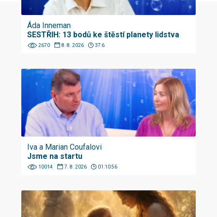
Áda Inneman
SESTŘIH: 13 bodů ke štěstí planety lidstva
2670
8. 8. 2026
37:6
Iva a Marian Coufalovi
Jsme na startu
10014
7. 8. 2026
01:10:56