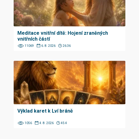
Meditace vnitřní dítě: Hojení zraněných
vnitřních částí
11069
6. 8. 2026
26:36
Výklad karet k Lví bráně
1056
4. 8. 2026
45:4