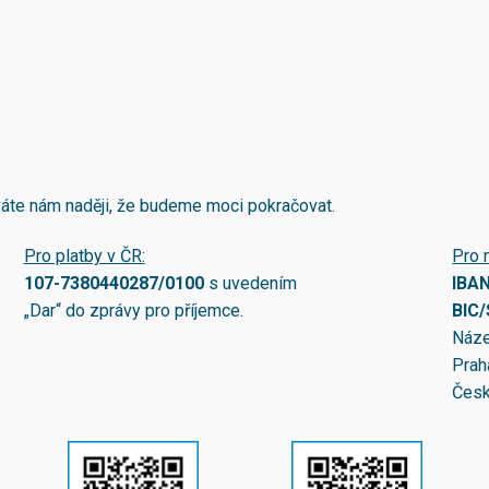
áváte nám naději, že budeme moci pokračovat.
Pro platby v ČR:
Pro 
107-7380440287/0100
s uvedením
IBA
„Dar“ do zprávy pro příjemce.
BIC
Náze
Prah
Česk