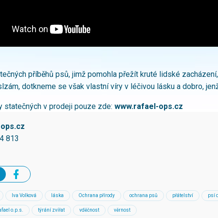
kutečných příběhů psů, jimž pomohla přežít kruté lidské zacházen
lzám, dotkneme se však vlastní víry v léčivou lásku a dobro, jenž
y statečných v prodeji pouze zde:
www.rafael-ops.cz
-ops.cz
4 813
Iva Volková
láska
Ochrana přírody
ochrana psů
přátelství
psí 
fael o.p.s.
týrání zvířat
vděčnost
věrnost