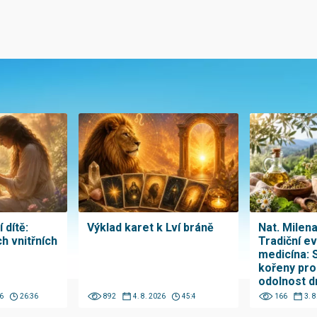
 dítě:
Výklad karet k Lví bráně
Nat. Milen
h vnitřních
Tradiční e
medicína: 
kořeny pro
odolnost d
6
26:36
892
4. 8. 2026
45:4
166
3. 