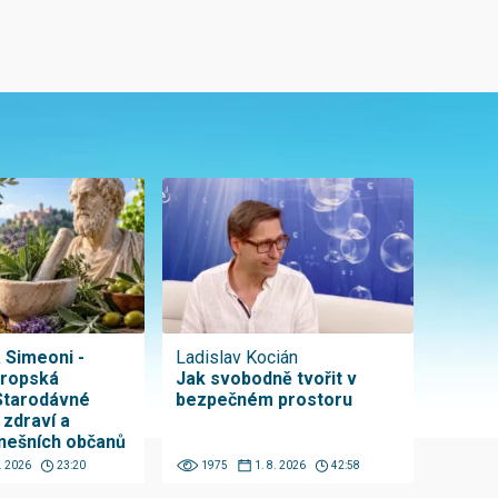
a Simeoni -
Ladislav Kocián
vropská
Jak svobodně tvořit v
Starodávné
bezpečném prostoru
 zdraví a
nešních občanů
8. 2026
23:20
1975
1. 8. 2026
42:58