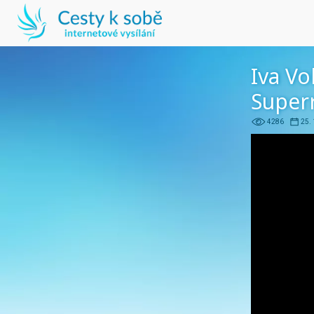
Iva Vo
Superr
4286
25.