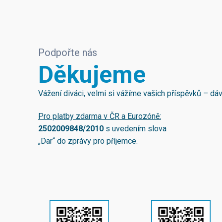
Podpořte nás
Děkujeme
Vážení diváci, velmi si vážíme vašich příspěvků – d
Pro platby zdarma v ČR a Eurozóně:
2502009848/2010
s uvedením slova
„Dar“ do zprávy pro příjemce.