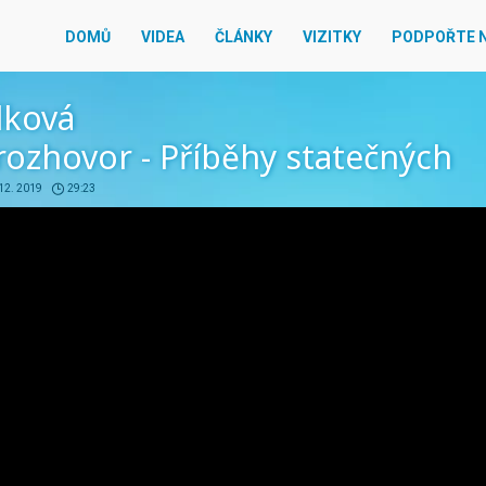
DOMŮ
VIDEA
ČLÁNKY
VIZITKY
PODPOŘTE 
lková
ozhovor - Příběhy statečných
 12. 2019
29:23