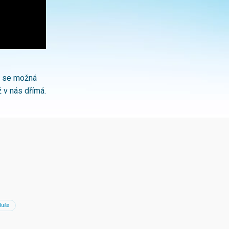
í, se možná
 v nás dřímá.
duše