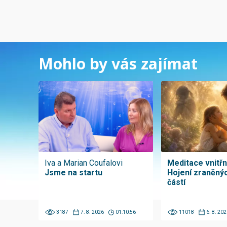
Mohlo by vás zajímat
Iva a Marian Coufalovi
Meditace vnitřní
Jsme na startu
Hojení zraněnýc
částí
3187
7. 8. 2026
01:10:56
11018
6. 8. 202