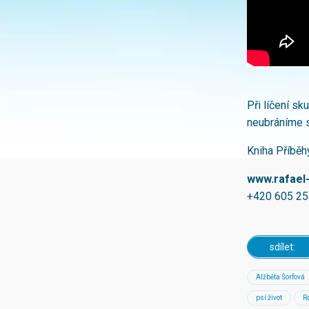
Při líčení s
neubráníme s
Kniha Příběh
www.rafael
+420 605 25
sdílet:
Alžběta Šorfová
psí život
Ra