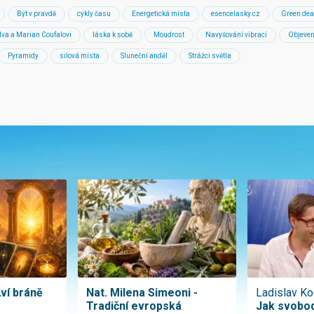
Být v pravdě
cykly času
Energetická místa
esencelasky.cz
Green dea
Iva a Marian Coufalovi
láska k sobě
Moudrost
Navyšování vibrací
Objeven
Pyramidy
silová místa
Sluneční anděl
Strážci světla
Lví bráně
Nat. Milena Simeoni -
Ladislav Ko
Tradiční evropská
Jak svobod