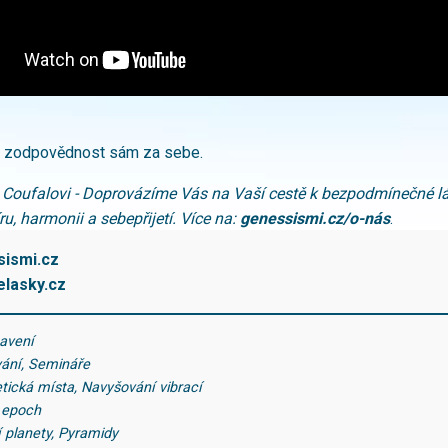
zodpovědnost sám za sebe.
 Coufalovi - Doprovázíme Vás na Vaší cestě k bezpodmínečné lá
u, harmonii a sebepřijetí.
Více na:
genessismi.cz/o-nás
.
ismi.cz
lasky.cz
tavení
vání, Semináře
etická místa, Navyšování vibrací
 epoch
í planety, Pyramidy