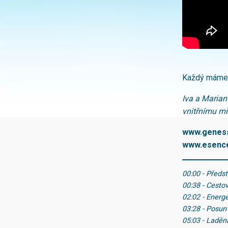
Každý máme 
Iva a Marian
vnitřnímu mír
www.geness
www.esence
00:00 - Předs
00:38 - Cesto
02:02 - Energ
03:28 - Posun
05:03 - Laděn