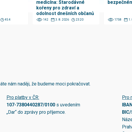
medicína: Starodávné
bezpečném
kořeny pro zdraví a
odolnost dnešních občanů
45:4
142
3. 8. 2026
23:20
1758
1.
áváte nám naději, že budeme moci pokračovat.
Pro platby v ČR:
Pro 
107-7380440287/0100
s uvedením
IBA
„Dar“ do zprávy pro příjemce.
BIC
Náze
Prah