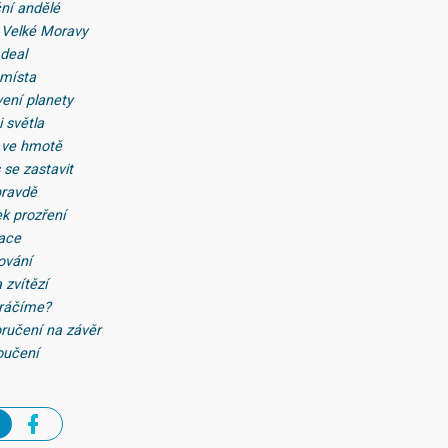
ční andělé
 Velké Moravy
 deal
 místa
vení planety
i světla
y ve hmotě
 se zastavit
pravdě
ek prozření
nace
ování
 zvítězí
kráčíme?
oručení na závěr
loučení