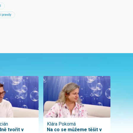
l
í pravdy
cián
Klára Pokorná
ně tvořit v
Na co se můžeme těšit v