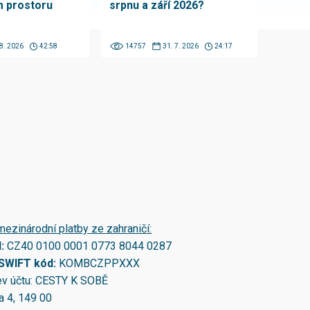
 prostoru
srpnu a září 2026?
 8. 2026
42:58
14757
31. 7. 2026
24:17
mezinárodní platby ze zahraničí:
N:
CZ40 0100 0001 0773 8044 0287
/SWIFT kód:
KOMBCZPPXXX
v účtu: CESTY K SOBĚ
a 4, 149 00