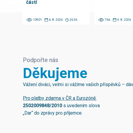
částí
10901
6. 8. 2026
26:36
766
4. 8. 2026
Podpořte nás
Děkujeme
Vážení diváci, velmi si vážíme vašich příspěvků – d
Pro platby zdarma v ČR a Eurozóně:
2502009848/2010
s uvedením slova
„Dar“ do zprávy pro příjemce.