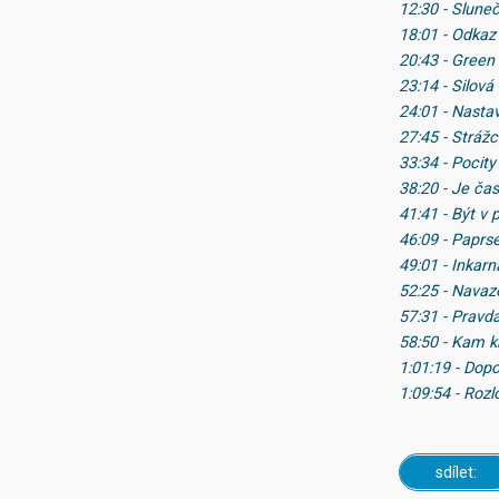
12:30 - Slune
18:01 - Odkaz
20:43 - Green
23:14 - Silová
24:01 - Nasta
27:45 - Strážc
33:34 - Pocit
38:20 - Je čas
41:41 - Být v 
46:09 - Paprs
49:01 - Inkar
52:25 - Navaz
57:31 - Pravda
58:50 - Kam 
1:01:19 - Dop
1:09:54 - Roz
sdílet: