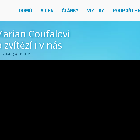
DOMŮ
VIDEA
ČLÁNKY
VIZITKY
PODPOŘTE 
Marian Coufalovi
 zvítězí i v nás
 6. 2024
01:10:12