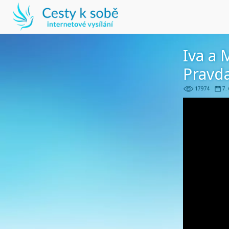
Iva a 
Pravda
17974
7.