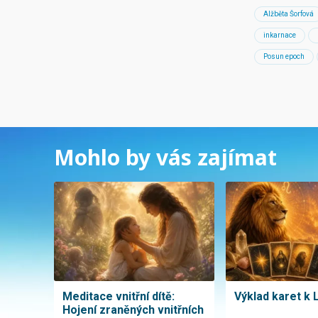
Alžběta Šorfová
inkarnace
Posun epoch
Mohlo by vás zajímat
Meditace vnitřní dítě:
Výklad karet k 
Hojení zraněných vnitřních