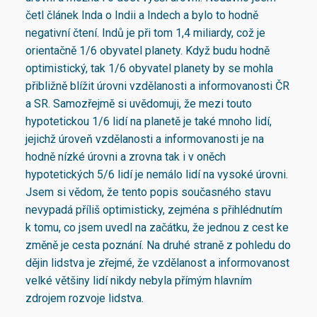
četl článek Inda o Indii a Indech a bylo to hodně
negativní čtení. Indů je při tom 1,4 miliardy, což je
orientačně 1/6 obyvatel planety. Když budu hodně
optimistický, tak 1/6 obyvatel planety by se mohla
přibližně blížit úrovni vzdělanosti a informovanosti ČR
a SR. Samozřejmě si uvědomuji, že mezi touto
hypotetickou 1/6 lidí na planetě je také mnoho lidí,
jejichž úroveň vzdělanosti a informovanosti je na
hodně nízké úrovni a zrovna tak i v oněch
hypotetických 5/6 lidí je nemálo lidí na vysoké úrovni.
Jsem si vědom, že tento popis současného stavu
nevypadá příliš optimisticky, zejména s přihlédnutím
k tomu, co jsem uvedl na začátku, že jednou z cest ke
změně je cesta poznání. Na druhé straně z pohledu do
dějin lidstva je zřejmé, že vzdělanost a informovanost
velké většiny lidí nikdy nebyla přímým hlavním
zdrojem rozvoje lidstva.