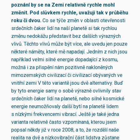
poznání by se na Zemi relativně rychle mohl
změnit. Pod slůvkem rychle, uvažuji tak v průběhu
roku či dvou.
Co se týče změn v oblasti otevřenosti
srdečních čaker lidí na naší planetě si tak rychlou
změnu nedokážu představit bez dalších výrazných
vlivů. Těchto vlivů může být více, ale uvedu jen pouze
některé náměty, které mě napadají. Jedním z nich jsou
například velmi silné energie dopadající z kosmu,
možná i za přispění nám pozitivně nakloněných
mimozemských civilizací či civilizací obývaných ve
vnitřní zemi V této variantě jsou dvě alternativy. Buď
by tyto energie samy o sobě výrazně ovlivnily stav
srdečních čaker lidí na planetě, nebo silné kosmické
energie neumožňovaly další bytí na planetě lidem
s nízkými frekvencemi vibrací. Ještě je také jedna
varianta relativně často vzpomínaná, kterou jsem
popsal někdy již v roce 2008, a to, že rozdělí naše
realita na dvě a nízkovibrační část lidstva zůstane