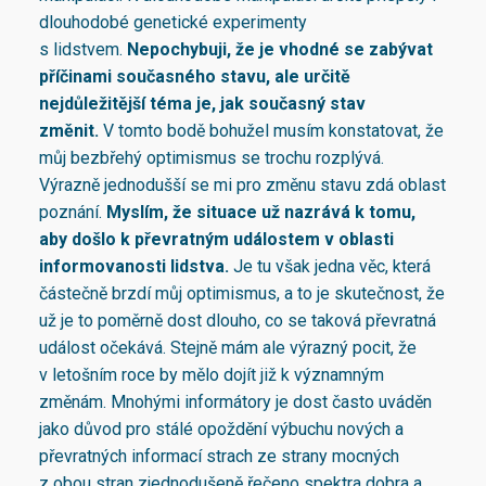
dlouhodobé genetické experimenty
s lidstvem.
Nepochybuji, že je vhodné se zabývat
příčinami současného stavu, ale určitě
nejdůležitější téma je, jak současný stav
změnit.
V tomto bodě bohužel musím konstatovat, že
můj bezbřehý optimismus se trochu rozplývá.
Výrazně jednodušší se mi pro změnu stavu zdá oblast
poznání.
Myslím, že situace už nazrává k tomu,
aby došlo k převratným událostem v oblasti
informovanosti lidstva.
Je tu však jedna věc, která
částečně brzdí můj optimismus, a to je skutečnost, že
už je to poměrně dost dlouho, co se taková převratná
událost očekává. Stejně mám ale výrazný pocit, že
v letošním roce by mělo dojít již k významným
změnám. Mnohými informátory je dost často uváděn
jako důvod pro stálé opoždění výbuchu nových a
převratných informací strach ze strany mocných
z obou stran zjednodušeně řečeno spektra dobra a