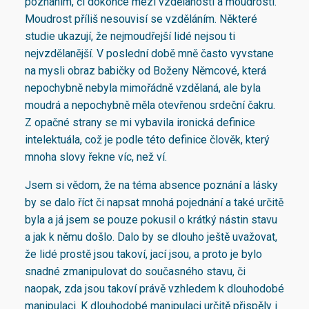
poznáním, či dokonce mezi vzdělaností a moudrostí.
Moudrost příliš nesouvisí se vzděláním. Některé
studie ukazují, že nejmoudřejší lidé nejsou ti
nejvzdělanější. V poslední době mně často vyvstane
na mysli obraz babičky od Boženy Němcové, která
nepochybně nebyla mimořádně vzdělaná, ale byla
moudrá a nepochybně měla otevřenou srdeční čakru.
Z opačné strany se mi vybavila ironická definice
intelektuála, což je podle této definice člověk, který
mnoha slovy řekne víc, než ví.
Jsem si vědom, že na téma absence poznání a lásky
by se dalo říct či napsat mnohá pojednání a také určitě
byla a já jsem se pouze pokusil o krátký nástin stavu
a jak k němu došlo. Dalo by se dlouho ještě uvažovat,
že lidé prostě jsou takoví, jací jsou, a proto je bylo
snadné zmanipulovat do současného stavu, či
naopak, zda jsou takoví právě vzhledem k dlouhodobé
manipulaci. K dlouhodobé manipulaci určitě přispěly i