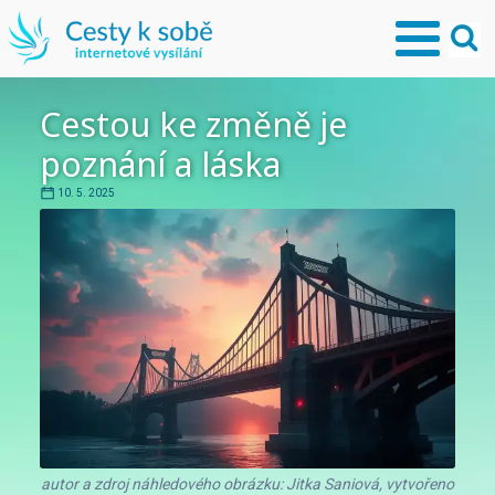
Cestou ke změně je
poznání a láska
10. 5. 2025
autor a zdroj náhledového obrázku: Jitka Saniová, vytvořeno