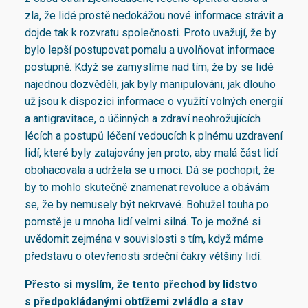
zla, že lidé prostě nedokážou nové informace strávit a
dojde tak k rozvratu společnosti. Proto uvažují, že by
bylo lepší postupovat pomalu a uvolňovat informace
postupně. Když se zamyslíme nad tím, že by se lidé
najednou dozvěděli, jak byly manipulováni, jak dlouho
už jsou k dispozici informace o využití volných energií
a antigravitace, o účinných a zdraví neohrožujících
lécích a postupů léčení vedoucích k plnému uzdravení
lidí, které byly zatajovány jen proto, aby malá část lidí
obohacovala a udržela se u moci. Dá se pochopit, že
by to mohlo skutečně znamenat revoluce a obávám
se, že by nemusely být nekrvavé. Bohužel touha po
pomstě je u mnoha lidí velmi silná. To je možné si
uvědomit zejména v souvislosti s tím, když máme
představu o otevřenosti srdeční čakry většiny lidí.
Přesto si myslím, že tento přechod by lidstvo
s předpokládanými obtížemi zvládlo a stav