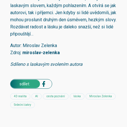
laskavým slovem, každým pohlazením. A otvírá se jak
autorovi, tak i příjemci. Jen kdyby si lidé uvědomili, jak
mohou proslunit druhým den úsměvem, hezkým slovy.
Rozdávat radost a lásku je daleko snazší, než si lidé
připouštějí…
Autor: Miroslav Zelenka
Zdroj:
miroslav-zel
enka
Sdíleno s laskavým svolením autora
sdílet:
4D realita
AI
cesta poznání
láska
Miroslav Zelenka
Srdeční čakry