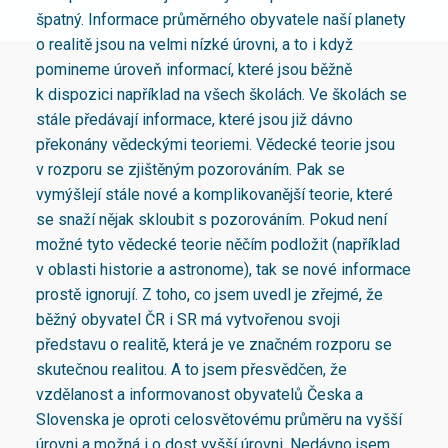
špatný. Informace průměrného obyvatele naší planety
o realitě jsou na velmi nízké úrovni, a to i když
pomineme úroveň informací, které jsou běžně
k dispozici například na všech školách. Ve školách se
stále předávají informace, které jsou již dávno
překonány vědeckými teoriemi. Vědecké teorie jsou
v rozporu se zjištěným pozorováním. Pak se
vymýšlejí stále nové a komplikovanější teorie, které
se snaží nějak skloubit s pozorováním. Pokud není
možné tyto vědecké teorie něčím podložit (například
v oblasti historie a astronome), tak se nové informace
prostě ignorují. Z toho, co jsem uvedl je zřejmé, že
běžný obyvatel ČR i SR má vytvořenou svoji
představu o realitě, která je ve značném rozporu se
skutečnou realitou. A to jsem přesvědčen, že
vzdělanost a informovanost obyvatelů Česka a
Slovenska je oproti celosvětovému průměru na vyšší
úrovni a možná i o dost vyšší úrovni. Nedávno jsem