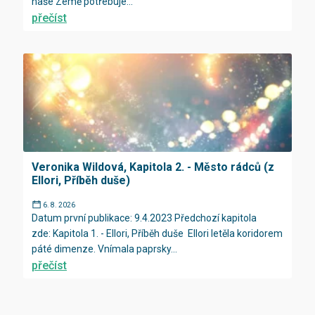
naše Země potřebuje...
přečíst
Veronika Wildová, Kapitola 2. - Město rádců (z
Ellori, Příběh duše)
6. 8. 2026
Datum první publikace: 9.4.2023 Předchozí kapitola
zde: Kapitola 1. - Ellori, Příběh duše Ellori letěla koridorem
páté dimenze. Vnímala paprsky...
přečíst