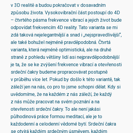
v 3D realitě a budou pokračovat v dosavadním
způsobu života. Vysokovibrační část postoupí do 4D
– čtvrtého pásma frekvence vibrací a jejich život bude
odpovídat frekvencím 4D reality. Tato varianta se mi
zdá taková nejelegantnější a snad i „nejspravedlivější“,
ale také bohužel nejméně pravděpodobná. Čtvrtá
varianta, která nejméně optimistická, ale na druhé
straně z pohledu většiny lidí asi nejpravděpodobnější
je ta, že se ke zvýšení frekvence vibrací a otevřenosti
srdeční čakry budeme propracovávat postupně
v průběhu více let. Pokud by došlo k této variantě, tak
záleží jen na nás, co pro to jsme schopni dělat. Kdy si
uvědomíme, že na každém z nás záleží, že každý
z nás může pracovat na svém poznání a na
otevřenosti srdeční čakry. To ale není jakási
půlhodinová práce formou meditací, ale je to
každodenní a celodenní vědomé bytí. Srdeční čakra
se otvírá každým srdečným úsměvem, každým