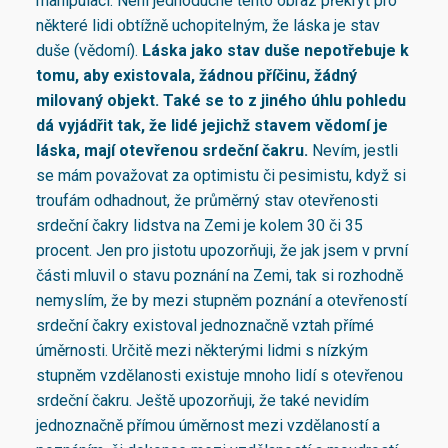
manipulaci. Není jednoduché tento obraz překrýt pro
některé lidi obtížně uchopitelným, že láska je stav
duše (vědomí).
Láska jako stav duše nepotřebuje k
tomu, aby existovala, žádnou příčinu, žádný
milovaný objekt. Také se to z jiného úhlu pohledu
dá vyjádřit tak, že lidé jejichž stavem vědomí je
láska, mají otevřenou srdeční čakru.
Nevím, jestli
se mám považovat za optimistu či pesimistu, když si
troufám odhadnout, že průměrný stav otevřenosti
srdeční čakry lidstva na Zemi je kolem 30 či 35
procent. Jen pro jistotu upozorňuji, že jak jsem v první
části mluvil o stavu poznání na Zemi, tak si rozhodně
nemyslím, že by mezi stupněm poznání a otevřeností
srdeční čakry existoval jednoznačně vztah přímé
úměrnosti. Určitě mezi některými lidmi s nízkým
stupněm vzdělanosti existuje mnoho lidí s otevřenou
srdeční čakru. Ještě upozorňuji, že také nevidím
jednoznačně přímou úměrnost mezi vzdělaností a