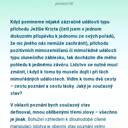
pomocí AI
Když pomineme nějaké zázračné události typu
příchodu Ježíše Krista (četl jsem v jednom
diskuzním příspěvku k jednomu ze svých pořadů,
že nic jiného nás nemůže zachránit), příchodu
pozitivních mimozemšťanů či mimořádné události
typu slunečního záblesku, tak docházím dle mého
pohledu k jedinému závěru. Lidstvo se nutně musí
změnit, i když k tomu by muselo dojít i při těch
mimořádných událostech. Vidím k tomu dvě cesty
– cestu poznání a cestu lásky. Jaký je současný
stav?
V oblasti poznání bych současný stav
definoval
,
mnou oblíbenými třemi slovy – všechno
je jinak.
Bohužel vzhledem k dlouhodobé cílené
manipulaci lidstva je obecný stav poznání velmi