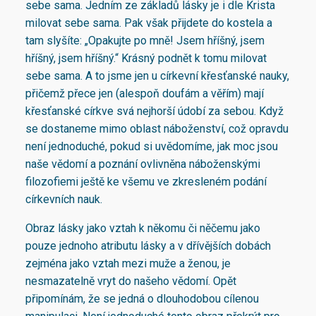
sebe sama. Jedním ze základů lásky je i dle Krista
milovat sebe sama. Pak však přijdete do kostela a
tam slyšíte: „Opakujte po mně! Jsem hříšný, jsem
hříšný, jsem hříšný.“ Krásný podnět k tomu milovat
sebe sama. A to jsme jen u církevní křesťanské nauky,
přičemž přece jen (alespoň doufám a věřím) mají
křesťanské církve svá nejhorší údobí za sebou. Když
se dostaneme mimo oblast náboženství, což opravdu
není jednoduché, pokud si uvědomíme, jak moc jsou
naše vědomí a poznání ovlivněna náboženskými
filozofiemi ještě ke všemu ve zkresleném podání
církevních nauk.
Obraz lásky jako vztah k někomu či něčemu jako
pouze jednoho atributu lásky a v dřívějších dobách
zejména jako vztah mezi muže a ženou, je
nesmazatelně vryt do našeho vědomí. Opět
připomínám, že se jedná o dlouhodobou cílenou