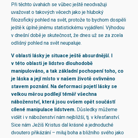
Při těchto úvahách se vůbec ještě neodvažuji
uvažovat o takových věcech jako je hluboký
filozofický pohled na svět, protože to bychom dospěli
ještě k úplně jinému statistickému vyjádření. Výhodou
v dnešní době je skutečnost, že dnes už se za zcela
odlišný pohled na svět neupaluje.
V oblasti lásky je situace ještě absurdnější. I
v této oblasti je lidstvo dlouhodobě
manipulováno, a tak základní pochopení toho, co
je láska a její místo v našem životě ovlivněno
stavem poznání. Na deformaci pojetí lásky se
velkou měrou podílejí téměř všechna
náboženství, která jsou ovšem opět součástí
cílené manipulace lidstvem.
Důsledky můžeme
vidět i v náboženství nám nejbližší, tj. v křesťanství.
Sice nám Ježíš Kristus dal krásné a jednoduché
dvoutero přikázání – miluj boha a bližního svého jako