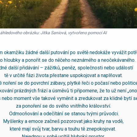
náhledového obrázku: Jitka Saniová, vytvořeno pomocí AI
ém okamžiku žádné další putování po světě nedokáže vyvážit pot
 do hloubky a ponořit se do něčeho neznámého a neočekávaného.
dné další přidávání – zážitků, peněz, společnosti nebo událostí
tě v určité fázi života přestane uspokojovat a naplňovat.
 noření se do povrchní zábavy, plytké řeči o počasí nebo politi
kování prázdných frází a úsměvů ti připomene, že to už není „ono
s nebo moment vše takové vyměnit a zredukovat za klidné bytí 
za ponoření se do svého vnitřního království.
Odmocňování a odečítání se stanou tvými průvodci.
Myšlenky a emoce začneš pozorovat jako kruhy na vodě,
které mají svůj tvar, barvu a touhu tě znepokojovat.
Najednou v sobě ucítíš hluboký prostor,