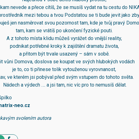
ikam nevede a přece cítíš, že se musíš vydat na tu cestu do NIK
prostředník mezi tebou a tvou Podstatou se ti bude jevit jako zb
uješ jen nasměrovat svou pozornost tam, kde je tvůj pravý Dom
tam, kam se vrátíš po ukončení fyzické pouti.
A z tohoto místa klidu můžeš vyrážet do vnější reality,
podnikat potřebné kroky k zajištění dramatu života,
a přitom být trvale usazený – sám v sobě.
tit vůni Domova, doslova se koupat ve svých hlubokých vodách
je to, co ti přinese tolik vytouženou vyrovnanost,
tav, ve kterém jsi pobýval před svým vstupem do tohoto světa.
Nádech a výdech …. a jsi tam, nic víc pro to nemusíš dělat.
Spilko
atrix-neo.cz
skavým svolením autora