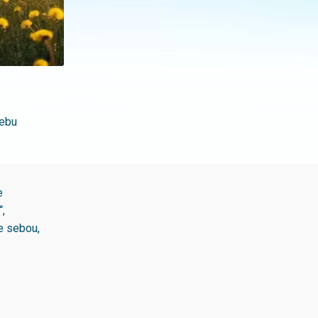
řebu
ce
“,
se sebou,