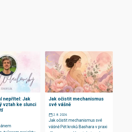
 nepřítel: Jak
Jak očistit mechanismus
ý vztah ke slunci
své vášně
tí
2. 8. 2026
Jak očistit mechanismus své
 Jánem
vášně Pět kroků Bashara v praxi