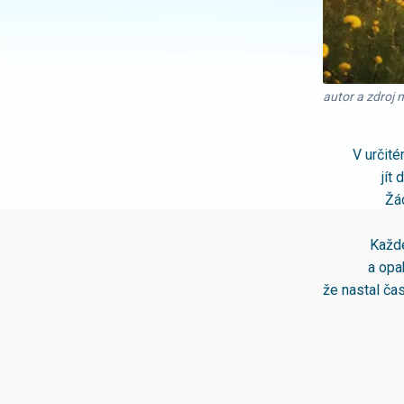
autor a zdroj 
V určit
jít
Žá
Každé
a opa
že nastal ča