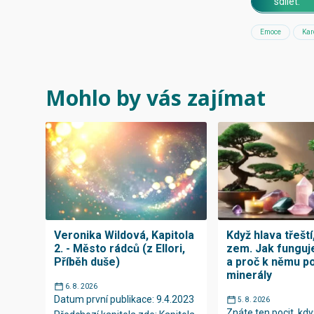
sdílet:
Emoce
Kar
Mohlo by vás zajímat
Veronika Wildová, Kapitola
Když hlava třeští,
2. - Město rádců (z Ellori,
zem. Jak funguj
Příběh duše)
a proč k němu p
minerály
6. 8. 2026
Datum první publikace: 9.4.2023
5. 8. 2026
Znáte ten pocit, kdy