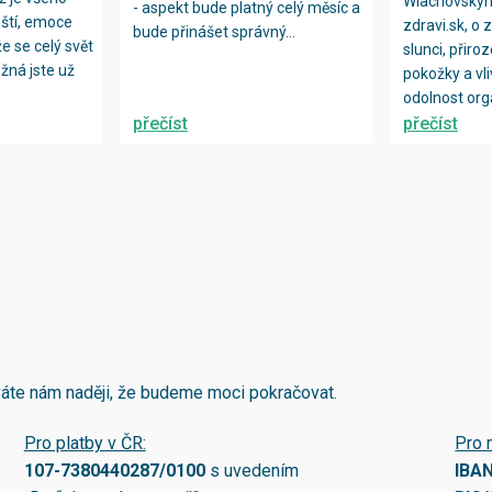
Wlachovským
- aspekt bude platný celý měsíc a
eští, emoce
zdravi.sk, o
bude přinášet správný...
že se celý svět
slunci, přir
ožná jste už
pokožky a vli
odolnost org
přečíst
přečíst
áváte nám naději, že budeme moci pokračovat.
Pro platby v ČR:
Pro 
107-7380440287/0100
s uvedením
IBA