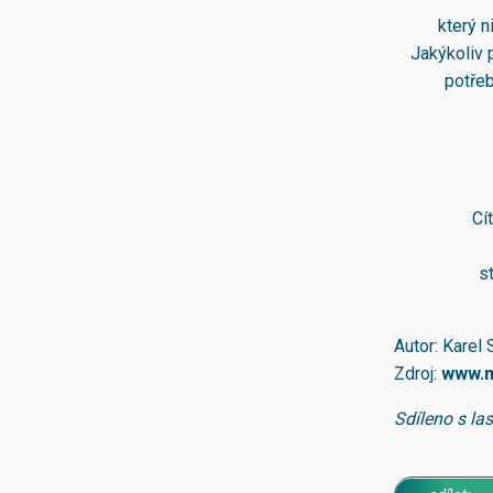
který n
Jakýkoliv 
potřeb
Cí
s
Autor: Karel 
Zdroj:
www.m
Sdíleno s la