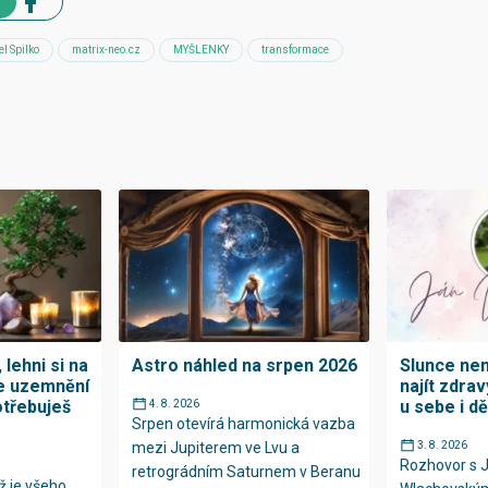
el Spilko
matrix-neo.cz
MYŠLENKY
transformace
 lehni si na
Astro náhled na srpen 2026
Slunce není
e uzemnění
najít zdrav
otřebuješ
u sebe i dě
4. 8. 2026
Srpen otevírá harmonická vazba
mezi Jupiterem ve Lvu a
3. 8. 2026
Rozhovor s
retrográdním Saturnem v Beranu
ž je všeho