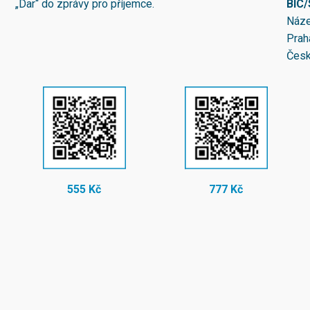
„Dar“ do zprávy pro příjemce.
BIC
Náze
Prah
Česk
555 Kč
777 Kč