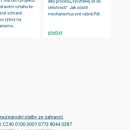
, tvůrcem projektu
díky procesu„Vyvztekej se do
 zdravém vztahu ke
celistvosti“. Jak očistit
ozené ochraně
mechanismus své vášně Pět...
vu výživy na
anismu....
přečíst
mezinárodní platby ze zahraničí:
N:
CZ40 0100 0001 0773 8044 0287