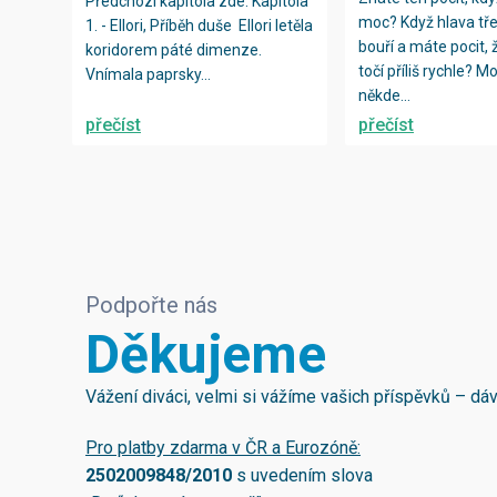
Předchozí kapitola zde: Kapitola
moc? Když hlava tř
1. - Ellori, Příběh duše Ellori letěla
bouří a máte pocit, 
koridorem páté dimenze.
točí příliš rychle? M
Vnímala paprsky...
někde...
přečíst
přečíst
Podpořte nás
Děkujeme
Vážení diváci, velmi si vážíme vašich příspěvků – d
Pro platby zdarma v ČR a Eurozóně:
2502009848/2010
s uvedením slova