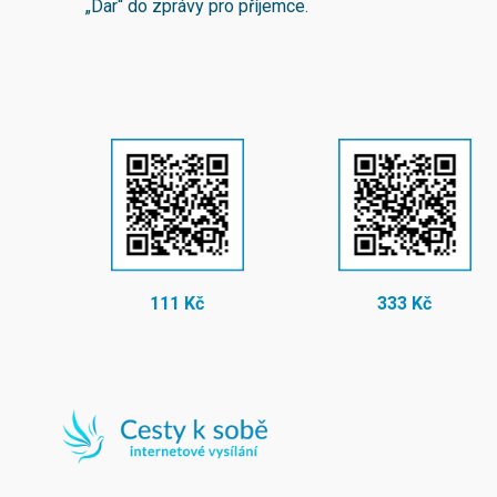
„Dar“ do zprávy pro příjemce.
111 Kč
333 Kč