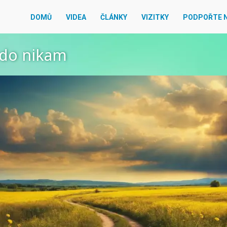
DOMŮ
VIDEA
ČLÁNKY
VIZITKY
PODPOŘTE 
 do nikam