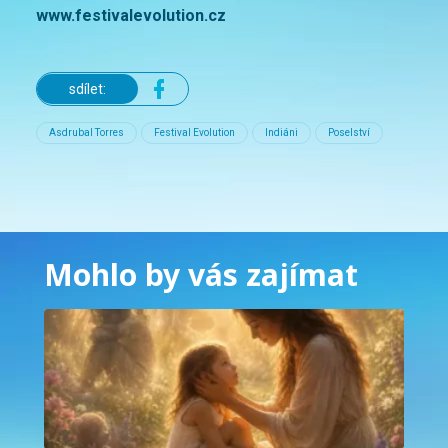
www.festivalevolution.cz
sdílet:
Asdrubal Torres
Festival Evolution
Indiáni
Poselství
Mohlo by vás zajímat