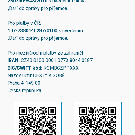
2502009848/2010
s uvedením slova
„Dar“ do zprávy pro příjemce.
Pro platby v ČR:
107-7380440287/0100
s uvedením
„Dar“ do zprávy pro příjemce.
Pro mezinárodní platby ze zahraničí:
IBAN:
CZ40 0100 0001 0773 8044 0287
BIC/SWIFT kód:
KOMBCZPPXXX
Název účtu: CESTY K SOBĚ
Praha 4, 149 00
Česká republika