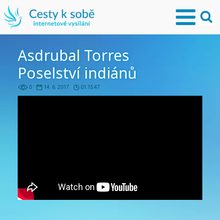
Asdrubal Torres
Poselství indiánů
0
14. 6. 2017
01:15:47