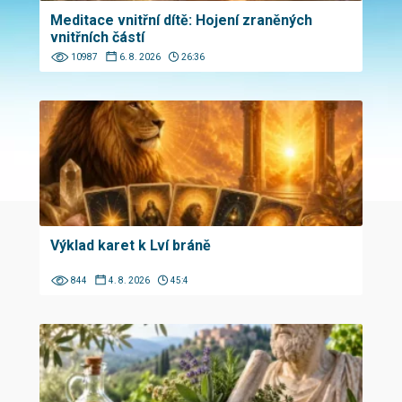
Meditace vnitřní dítě: Hojení zraněných
vnitřních částí
10987
6. 8. 2026
26:36
Výklad karet k Lví bráně
844
4. 8. 2026
45:4