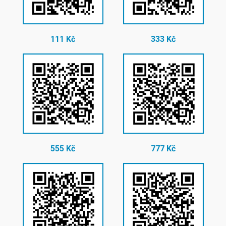
111 Kč
333 Kč
555 Kč
777 Kč