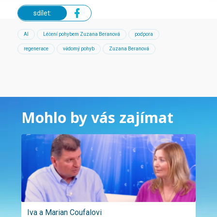
sdílet:
AI
Léčení pohybem Zuzana Beranová
podpora
regenerace
vědomý pohyb
Zuzana Beranová
Mohlo by vás zajímat
Iva a Marian Coufalovi