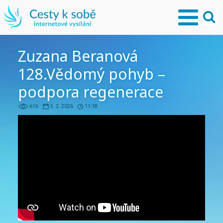
Zuzana Beranová
128.Vědomý pohyb –
podpora regenerace
616
5. 2. 2026
11:18