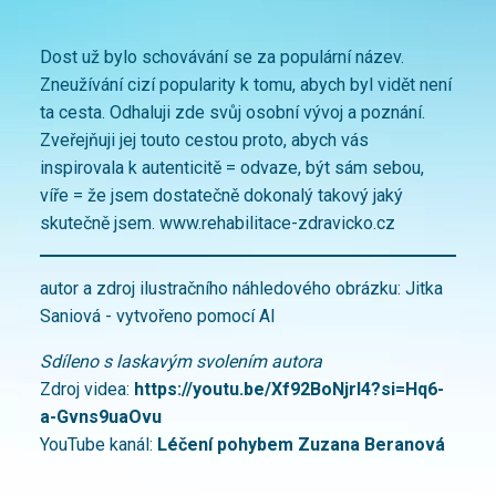
Dost už bylo schovávání se za populární název.
Zneužívání cizí popularity k tomu, abych byl vidět není
ta cesta. Odhaluji zde svůj osobní vývoj a poznání.
Zveřejňuji jej touto cestou proto, abych vás
inspirovala k autenticitě = odvaze, být sám sebou,
víře = že jsem dostatečně dokonalý takový jaký
skutečně jsem. www.rehabilitace-zdravicko.cz
autor a zdroj ilustračního náhledového obrázku: Jitka
Saniová - vytvořeno pomocí AI
Sdíleno s laskavým svolením autora
Zdroj videa:
https://youtu.be/Xf92BoNjrl4?si=Hq6-
a-Gvns9uaOvu
YouTube kanál:
Léčení pohybem Zuzana Beranová