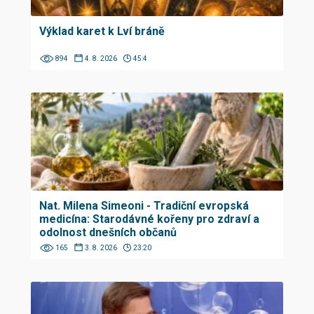
Výklad karet k Lví bráně
894
4. 8. 2026
45:4
Nat. Milena Simeoni - Tradiční evropská
medicína: Starodávné kořeny pro zdraví a
odolnost dnešních občanů
165
3. 8. 2026
23:20