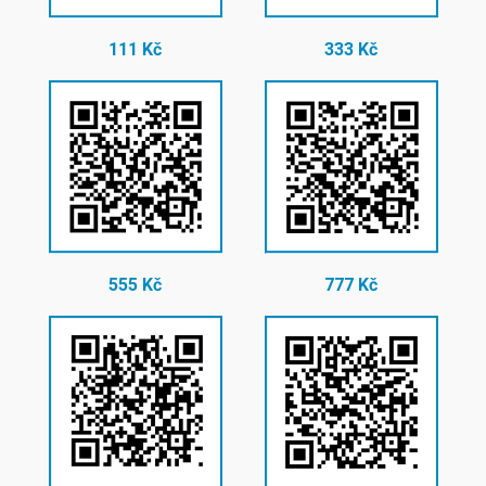
111 Kč
333 Kč
555 Kč
777 Kč