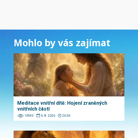
Mohlo by vás zajímat
Meditace vnitřní dítě: Hojení zraněných
vnitřních částí
10943
6. 8. 2026
26:36