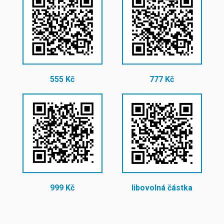
555 Kč
777 Kč
999 Kč
libovolná částka