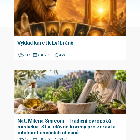
Výklad karet k Lví bráně
817
4. 8. 2026
45:4
Nat. Milena Simeoni - Tradiční evropská
medicína: Starodávné kořeny pro zdraví a
odolnost dnešních občanů
150
3. 8. 2026
23:20