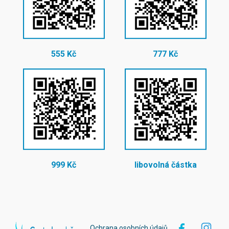
555 Kč
777 Kč
999 Kč
libovolná částka
Ochrana osobních údajů