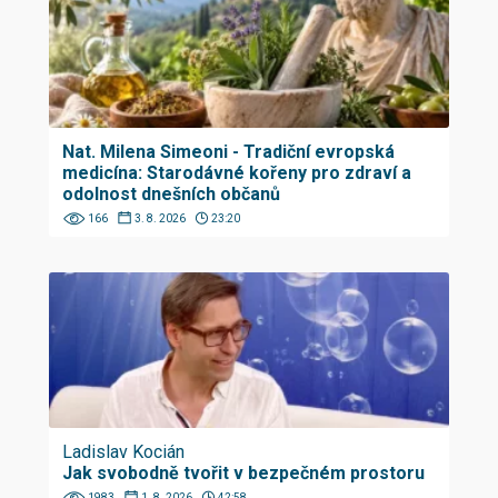
Nat. Milena Simeoni - Tradiční evropská
medicína: Starodávné kořeny pro zdraví a
odolnost dnešních občanů
166
3. 8. 2026
23:20
Ladislav Kocián
Jak svobodně tvořit v bezpečném prostoru
1983
1. 8. 2026
42:58