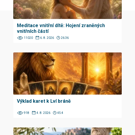
Meditace vnitřní dítě: Hojení zraněných
vnitřních částí
11020
6. 8. 2026
26:36
Výklad karet k Lví bráně
918
4. 8. 2026
45:4