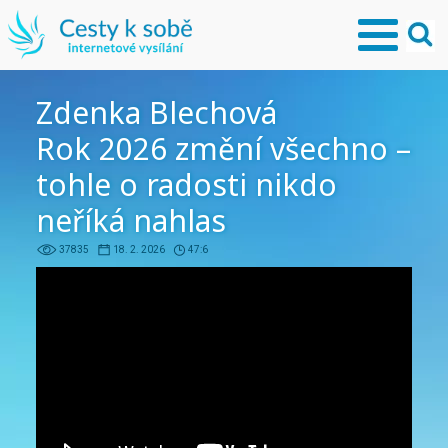
Zdenka Blechová
Rok 2026 změní všechno –
tohle o radosti nikdo
neříká nahlas
37835
18. 2. 2026
47:6