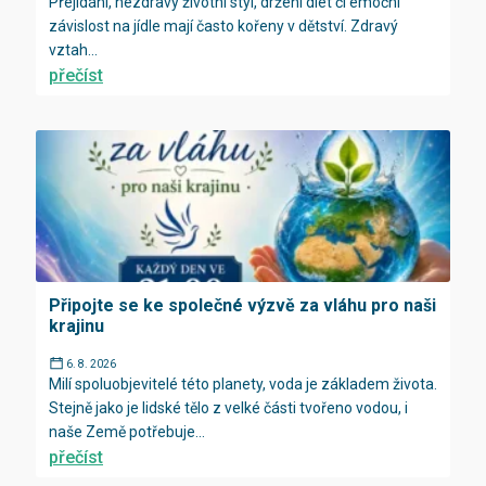
Přejídání, nezdravý životní styl, držení diet či emoční
závislost na jídle mají často kořeny v dětství. Zdravý
vztah...
přečíst
Připojte se ke společné výzvě za vláhu pro naši
krajinu
6. 8. 2026
Milí spoluobjevitelé této planety, voda je základem života.
Stejně jako je lidské tělo z velké části tvořeno vodou, i
naše Země potřebuje...
přečíst