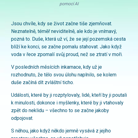
pomocí AI
Jsou chvíle, kdy se život začne tiše zjemňovat.
Neznatelně, téměř neviditelně, ale kdo je vnímavý,
pozná to. Duše, která už ví, že se její pozemská cesta
blíží ke konci, se začne pomalu stahovat. Jako když
voda v řece zpomalí svůj proud, než se ztratí v moři.
V posledních měsících inkarnace, kdy už je
rozhodnuto, že tělo svou úlohu naplnilo, se kolem
duše začíná dít zvláštní ticho.
Události, které by ji rozptylovaly, lidé, kteří by ji poutali
k minulosti, dokonce i myšlenky, které by ji vtahovaly
zpět do neklidu – všechno to se začne jakoby
odpojovat.
S něhou, jako když někdo jemně vysává z jejího