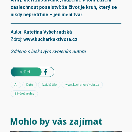
zaslechnout poselství: že život je kruh, který se
nikdy nepřetrhne – jen mění tvar.
Autor:
Kateřina Vyšehradská
Zdroj:
www
.kucharka-zivota.cz
Sdíleno s laskavým svolením autora
sdílet:
AI
Duše
fyzické tělo
www.kucharka-zivota.cz
Závěrečné dny
Mohlo by vás zajímat