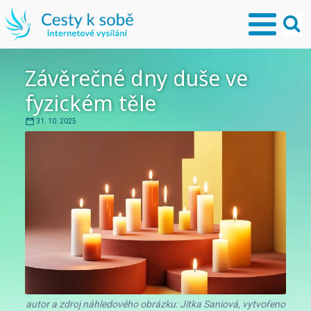
Závěrečné dny duše ve
fyzickém těle
31. 10. 2025
autor a zdroj náhledového obrázku: Jitka Saniová, vytvořeno