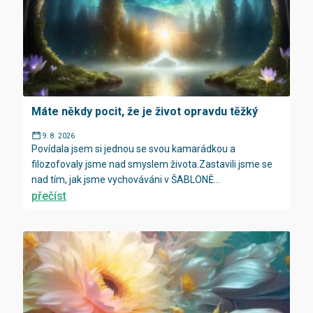
Máte někdy pocit, že je život opravdu těžký
9. 8. 2026
Povídala jsem si jednou se svou kamarádkou a
filozofovaly jsme nad smyslem života.Zastavili jsme se
nad tím, jak jsme vychováváni v ŠABLONĚ...
přečíst