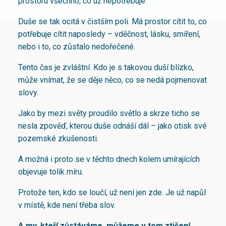
prostoru všechno, co už nepotřebuje.
Duše se tak ocitá v čistším poli. Má prostor cítit to, co
potřebuje cítit naposledy – vděčnost, lásku, smíření,
nebo i to, co zůstalo nedořečené.
Tento čas je zvláštní. Kdo je s takovou duší blízko,
může vnímat, že se děje něco, co se nedá pojmenovat
slovy.
Jako by mezi světy proudilo světlo a skrze ticho se
nesla zpověď, kterou duše odnáší dál – jako otisk své
pozemské zkušenosti.
A možná i proto se v těchto dnech kolem umírajících
objevuje tolik míru.
Protože ten, kdo se loučí, už není jen zde. Je už napůl
v místě, kde není třeba slov.
A my, kteří zůstáváme, můžeme v tom ztišení