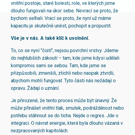
vnitřní postoje, staré bolesti, role, ve kterých jsme
dlouho fungovali na úkor sebe. Nevrací se proto, že
bychom selhali. Vrací se proto, že nyní už máme
kapacitu je skutečně unést, pochopit a propustit.
Vše je v nás. A také klíč k uvolnění.
To, co se nyní "čistí", nejsou povrchní vrstvy. Jdeme
do nejhlubších zákoutí – tam, kde jsme kdysi udělali
kompromis sami se sebou. Tam, kde jsme se
přizpůsobili, zmenšili, ztichli nebo naopak ztvrdli,
abychom mohli fungovat. Tyto části nás nežádají o
opravu. Žádají o uznání.
Je přirozené, že tento proces může být únavný. Že
může přinášet vnitřní tlak, smutek, podrážděnost nebo
potřebu stáhnout se do ticha. Nejde o regres. Jde o
integraci. O návrat energie, která byla dlouho vázaná v
nezpracovaných kapitolách.