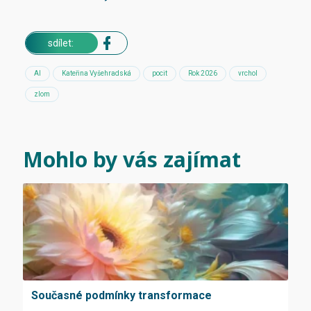
sdílet:
AI
Kateřina Vyšehradská
pocit
Rok 2026
vrchol
zlom
Mohlo by vás zajímat
Současné podmínky transformace