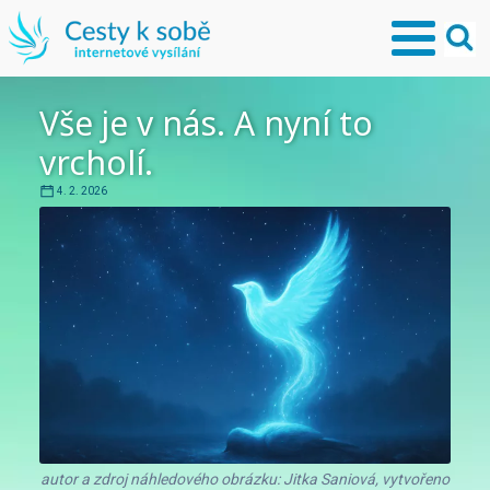
Vše je v nás. A nyní to
vrcholí.
4. 2. 2026
autor a zdroj náhledového obrázku: Jitka Saniová, vytvořeno