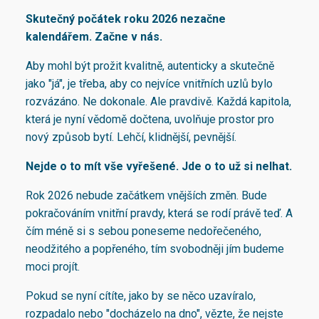
Skutečný počátek roku 2026 nezačne
kalendářem. Začne v nás.
Aby mohl být prožit kvalitně, autenticky a skutečně
jako "já", je třeba, aby co nejvíce vnitřních uzlů bylo
rozvázáno. Ne dokonale. Ale pravdivě. Každá kapitola,
která je nyní vědomě dočtena, uvolňuje prostor pro
nový způsob bytí. Lehčí, klidnější, pevnější.
Nejde o to mít vše vyřešené. Jde o to už si nelhat.
Rok 2026 nebude začátkem vnějších změn. Bude
pokračováním vnitřní pravdy, která se rodí právě teď. A
čím méně si s sebou poneseme nedořečeného,
neodžitého a popřeného, tím svobodněji jím budeme
moci projít.
Pokud se nyní cítíte, jako by se něco uzavíralo,
rozpadalo nebo "docházelo na dno", vězte, že nejste