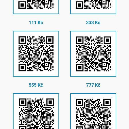
111 Kč
333 Kč
555 Kč
777 Kč