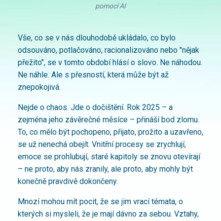
pomocí AI
Vše, co se v nás dlouhodobě ukládalo, co bylo
odsouváno, potlačováno, racionalizováno nebo "nějak
přežito", se v tomto období hlásí o slovo. Ne náhodou.
Ne náhle. Ale s přesností, která může být až
znepokojivá.
Nejde o chaos. Jde o dočištění. Rok 2025 – a
zejména jeho závěrečné měsíce – přináší bod zlomu.
To, co mělo být pochopeno, přijato, prožito a uzavřeno,
se už nenechá obejít. Vnitřní procesy se zrychlují,
emoce se prohlubují, staré kapitoly se znovu otevírají
– ne proto, aby nás zranily, ale proto, aby mohly být
konečně pravdivě dokončeny.
Mnozí mohou mít pocit, že se jim vrací témata, o
kterých si mysleli, že je mají dávno za sebou. Vztahy,