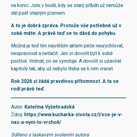
na konci. Jste v bodě, kdy se starý příběh už nemůže
dál psát stejným písmem.
A to je dobrá zpráva. Protože vše potřebné už v
sobě máte. A právě teď se to dává do pohybu.
Možná je teď tím největším aktem péče neurychlovat,
neopravovat a netlačit. Jen si dovolit být k sobě
poctivé. Vnímat, co se vynořuje. A dovolit si uzavírat
kapitoly tak, aby už nebylo třeba se k nim vracet.
Rok 2026 si žádá pravdivou přítomnost. A ta se
rodí právě teď.
Autor:
Kateřina Vyšehradská
Zdroj:
https://www.kucharka-zivota.cz/l/vse-je-v-
nas-a-nyni-to-vrcholi/
Sdíleno s laskavým svolením autora