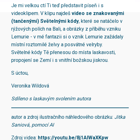
Je mi velkou ctí Ti teď představit píseň i s
videoklipem. V klipu najdeš
video se znakovanými
(tančenými) Světelnými kódy
, které se natáčelo v
rýžových polích na Bali, a obrázky z příběhu vzniku
Lemurie - v mé fantazii si o vznik Lemurie zažádaly
místní roztomilé želvy a posvátné velryby.
Světelné kódy Tě přenesou do místa laskavosti,
propojení se Zemí i s vnitřní božskou jiskrou.
S úctou,
Veronika Wildová
Sdíleno s laskavým svolením autora
autor a zdroj ilustračního náhledového obrázku:
Jitka
Saniová, pomocí AI
Zdroj videa:
https://youtu.be/8j1AlWaXKpw