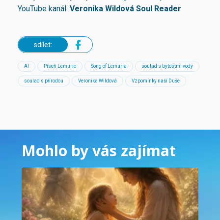
YouTube kanál:
Veronika Wildová Soul Reader
sdílet:
AI
Píseň Lemurie
Song of Lemuria
soulad s bytostmi vody
soulad s přírodou
Veronika Wildová
Vzpomínky naší Duše
Mohlo by vás zajímat