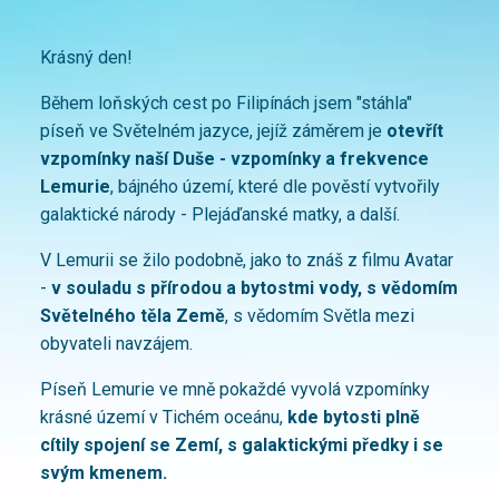
Krásný den!
Během loňských cest po Filipínách jsem "stáhla"
píseň ve Světelném jazyce, jejíž záměrem je
otevřít
vzpomínky naší Duše - vzpomínky a frekvence
Lemurie
, bájného území, které dle pověstí vytvořily
galaktické národy - Plejáďanské matky, a další.
V Lemurii se žilo podobně, jako to znáš z filmu Avatar
-
v souladu s přírodou a bytostmi vody, s vědomím
Světelného těla Země
, s vědomím Světla mezi
obyvateli navzájem.
Píseň Lemurie ve mně pokaždé vyvolá vzpomínky
krásné území v Tichém oceánu,
kde bytosti plně
cítily spojení se Zemí, s galaktickými předky i se
svým kmenem.