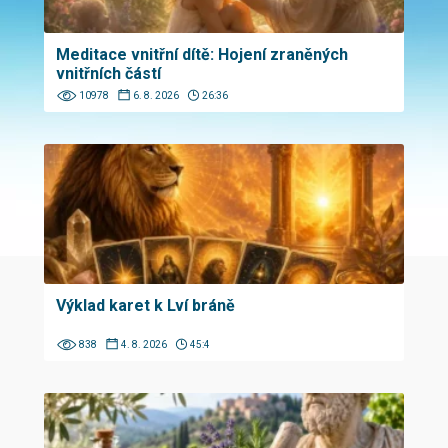
Meditace vnitřní dítě: Hojení zraněných
vnitřních částí
10978
6. 8. 2026
26:36
Výklad karet k Lví bráně
838
4. 8. 2026
45:4