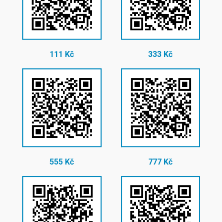
111 Kč
333 Kč
555 Kč
777 Kč