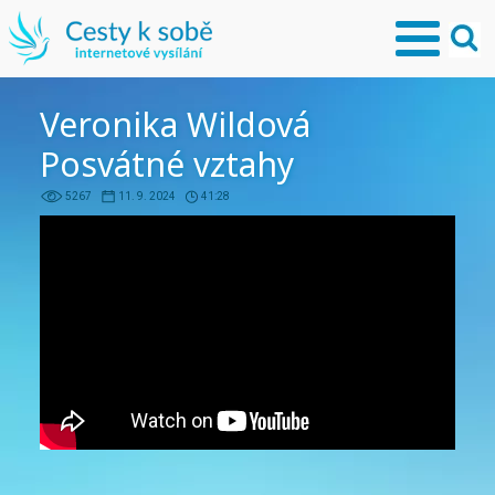
Veronika Wildová
Posvátné vztahy
5267
11. 9. 2024
41:28