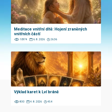
Meditace vnitřní dítě: Hojení zraněných
vnitřních částí
10974
6. 8. 2026
26:36
Výklad karet k Lví bráně
830
4. 8. 2026
45:4