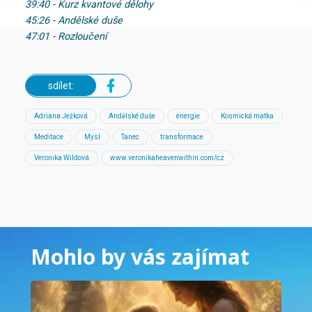
39:40 - Kurz kvantové dělohy
45:26 - Andělské duše
47:01 - Rozloučení
sdílet:
Adriana Ježková
Andělské duše
energie
Kosmická matka
Meditace
Mysl
Tanec
transformace
Veronika Wildová
www.veronikaheavenwithin.com/cz
Mohlo by vás zajímat