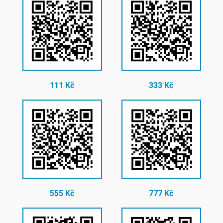
111 Kč
333 Kč
555 Kč
777 Kč