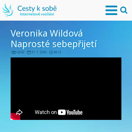
Veronika Wildová
Naprosté sebepřijetí
6202
31. 7. 2024
48:13