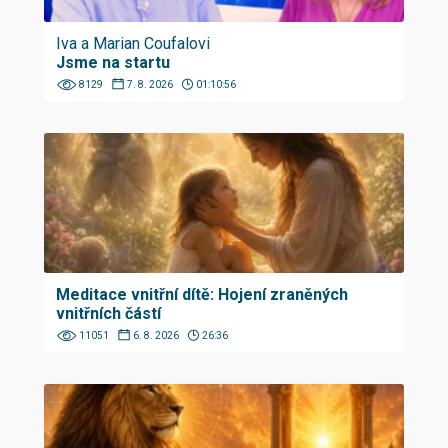
Iva a Marian Coufalovi
Jsme na startu
8129
7. 8. 2026
01:10:56
Meditace vnitřní dítě: Hojení zraněných
vnitřních částí
11051
6. 8. 2026
26:36