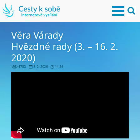
Věra Várady
Hvězdné rady (3. – 16. 2.
2020)
4753
3. 2. 2020
14:26