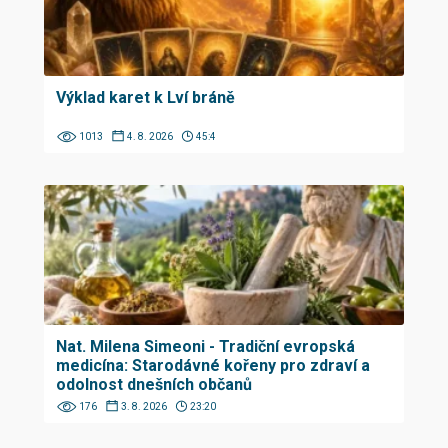
Výklad karet k Lví bráně
1013
4. 8. 2026
45:4
Nat. Milena Simeoni - Tradiční evropská
medicína: Starodávné kořeny pro zdraví a
odolnost dnešních občanů
176
3. 8. 2026
23:20