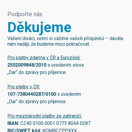
Podpořte nás
Děkujeme
Vážení diváci, velmi si vážíme vašich příspěvků – dáváte
nám naději, že budeme moci pokračovat.
Pro platby zdarma v ČR a Eurozóně:
2502009848/2010
s uvedením slova
„Dar“ do zprávy pro příjemce.
Pro platby v ČR:
107-7380440287/0100
s uvedením
„Dar“ do zprávy pro příjemce.
Pro mezinárodní platby ze zahraničí:
IBAN:
CZ40 0100 0001 0773 8044 0287
BIC/SWIFT kód:
KOMBCZPPXXX