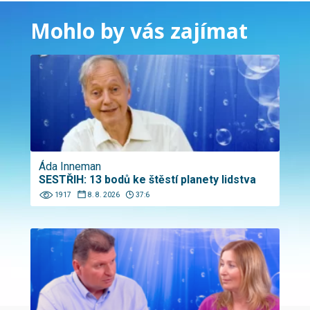
Mohlo by vás zajímat
Áda Inneman
SESTŘIH: 13 bodů ke štěstí planety lidstva
1917
8. 8. 2026
37:6