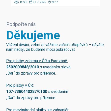
15220
31. 7. 2026
24:17
Podpořte nás
Děkujeme
Vážení diváci, velmi si vážíme vašich příspěvků – dáváte
nám naději, že budeme moci pokračovat.
Pro platby zdarma v ČR a Eurozóně:
2502009848/2010
s uvedením slova
„Dar“ do zprávy pro příjemce.
Pro platby v ČR:
107-7380440287/0100
s uvedením
„Dar“ do zprávy pro příjemce.
Pro mezinárodní platby ze zahraničí: