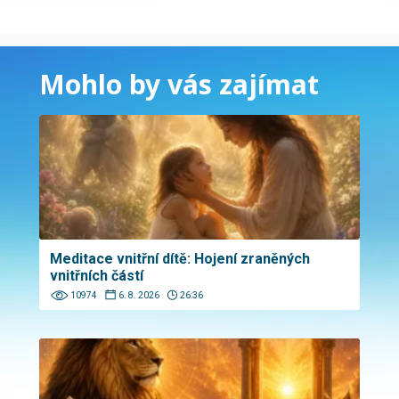
Mohlo by vás zajímat
Meditace vnitřní dítě: Hojení zraněných
vnitřních částí
10974
6. 8. 2026
26:36