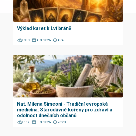
Výklad karet k Lví bráně
830
4. 8. 2026
45:4
Nat. Milena Simeoni - Tradiční evropská
medicína: Starodávné kořeny pro zdraví a
odolnost dnešních občanů
157
3. 8. 2026
23:20