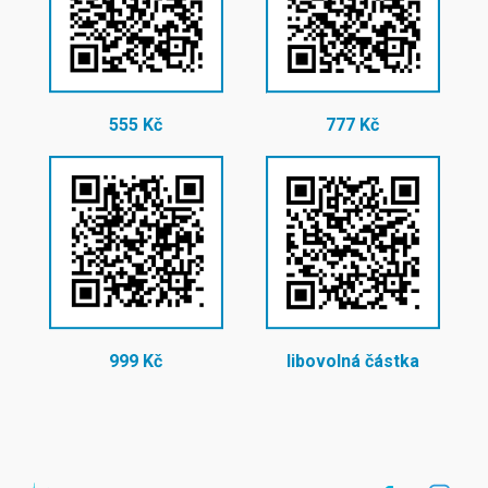
555 Kč
777 Kč
999 Kč
libovolná částka