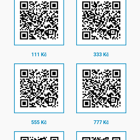
111 Kč
333 Kč
555 Kč
777 Kč