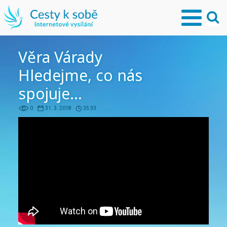
Věra Várady
Hledejme, co nás
spojuje...
0
31. 3. 2018
35:33