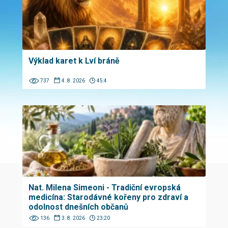
Výklad karet k Lví bráně
737
4. 8. 2026
45:4
Nat. Milena Simeoni - Tradiční evropská
medicína: Starodávné kořeny pro zdraví a
odolnost dnešních občanů
136
3. 8. 2026
23:20