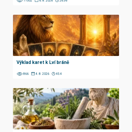
11002
6. 8. 2026
26:36
Výklad karet k Lví bráně
866
4. 8. 2026
45:4