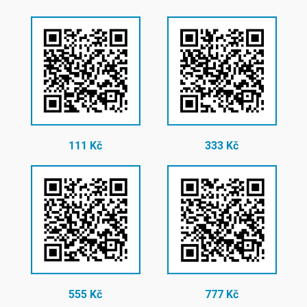
111 Kč
333 Kč
555 Kč
777 Kč