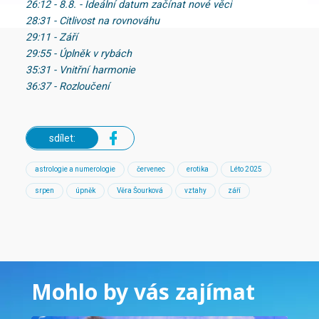
26:12 - 8.8. - Ideální datum začínat nové věci
28:31 - Citlivost na rovnováhu
29:11 - Září
29:55 - Úplněk v rybách
35:31 - Vnitřní harmonie
36:37 - Rozloučení
sdílet:
astrologie a numerologie
červenec
erotika
Léto 2025
srpen
úpněk
Věra Šourková
vztahy
září
Mohlo by vás zajímat