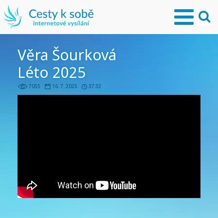
Věra Šourková
Léto 2025
7055
16. 7. 2025
37:32