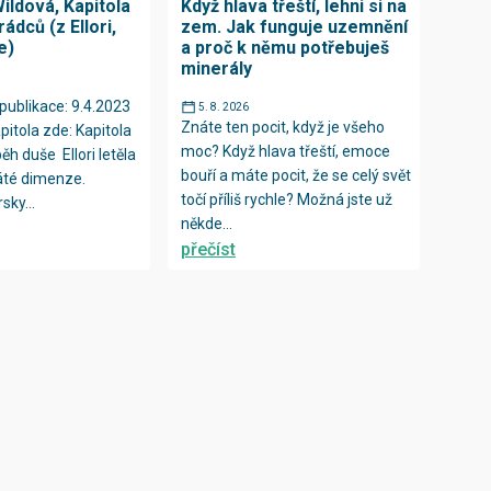
ildová, Kapitola
Když hlava třeští, lehni si na
rádců (z Ellori,
zem. Jak funguje uzemnění
e)
a proč k němu potřebuješ
minerály
publikace: 9.4.2023
5. 8. 2026
Znáte ten pocit, když je všeho
pitola zde: Kapitola
moc? Když hlava třeští, emoce
íběh duše Ellori letěla
bouří a máte pocit, že se celý svět
áté dimenze.
točí příliš rychle? Možná jste už
sky...
někde...
přečíst