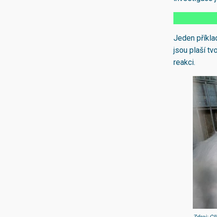
Jeden příklad
jsou plaší tv
reakci.