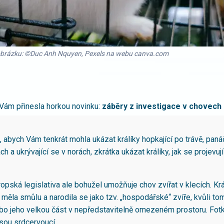
 obrázku: ©Duc Anh Nquyen, Pexels na webu canva.com
Vám přinesla horkou novinku:
záběry z investigace v chovech 
, abych Vám tenkrát mohla ukázat králíky hopkající po trávě, panáč
h a ukrývající se v norách, zkrátka ukázat králíky, jak se projevuj
opská legislativa ale bohužel umožňuje chov zvířat v klecích. Král
á měla smůlu a narodila se jako tzv. „hospodářské“ zvíře, kvůli tom
ebo jeho velkou část v nepředstavitelně omezeném prostoru. Fot
jsou srdcervoucí.