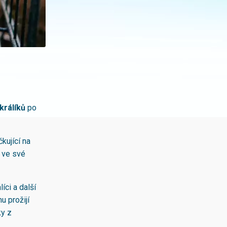
králíků
po
kující na
í ve své
íci a další
u prožijí
ky z