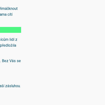
přimáčknout
ama cítí
ícům lidí z
 předložila
á. Bez Vás se
aší zásluhou.