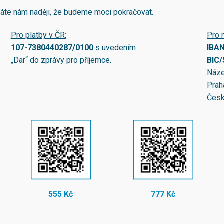
áváte nám naději, že budeme moci pokračovat.
Pro platby v ČR:
Pro 
107-7380440287/0100
s uvedením
IBA
„Dar“ do zprávy pro příjemce.
BIC
Náze
Prah
Česk
555 Kč
777 Kč