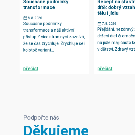
Současné podmínky
Recept na šťast
transformace
dítě: dobrý vzta
tělu i jídlu
8. 8. 2026
Současné podmínky
7. 8. 2026
Přejídání, nezdravý ž
transformace a náš aktivní
držení diet či emočn
přístup Z více stran nyní zaznívá,
na jídle mají často 
že se čas zrychluje. Zrychluje se i
v dětství. Zdravý vzt
kolotoč variant...
přečíst
přečíst
Podpořte nás
Děkujeme