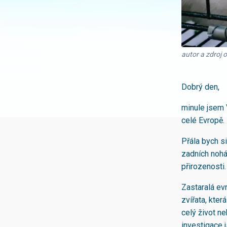
autor a zdroj
Dobrý den,
minule jsem 
celé Evropě.
Přála bych si
zadních nohác
přirozenosti.
Zastaralá evr
zvířata, kter
celý život n
investigace 