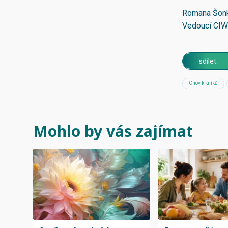
Romana Šon
Vedoucí CI
sdílet:
Chov králíků
Mohlo by vás zajímat