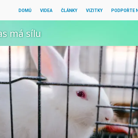
DOMŮ
VIDEA
ČLÁNKY
VIZITKY
PODPOŘTE 
as má sílu