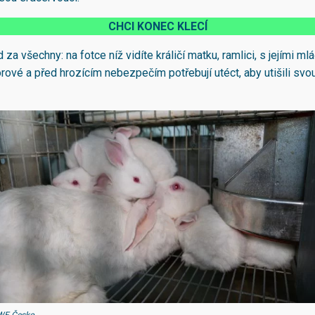
CHCI KONEC KLECÍ
 za všechny: na fotce níž vidíte králičí matku, ramlici, s jejími mlá
orové a před hrozícím nebezpečím potřebují utéct, aby utišili sv