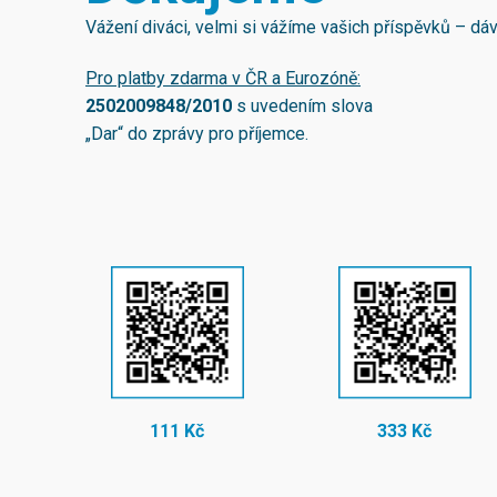
Vážení diváci, velmi si vážíme vašich příspěvků – d
Pro platby zdarma v ČR a Eurozóně:
2502009848/2010
s uvedením slova
„Dar“ do zprávy pro příjemce.
111 Kč
333 Kč