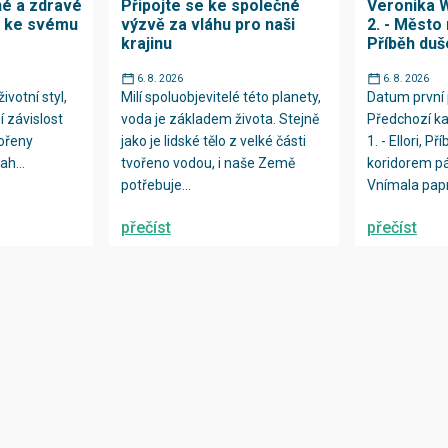
né a zdravé
Připojte se ke společné
Veronika W
h ke svému
výzvě za vláhu pro naši
2. - Město 
krajinu
Příběh duš
6. 8. 2026
6. 8. 2026
ivotní styl,
Milí spoluobjevitelé této planety,
Datum první 
í závislost
voda je základem života. Stejně
Předchozí ka
kořeny
jako je lidské tělo z velké části
1. - Ellori, Př
ah...
tvořeno vodou, i naše Země
koridorem p
potřebuje...
Vnímala papr
přečíst
přečíst