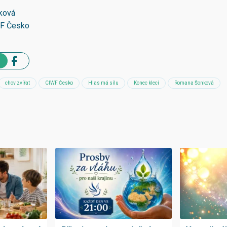
ková
WF Česko
chov zvířat
CIWF Česko
Hlas má sílu
Konec klecí
Romana Šonková