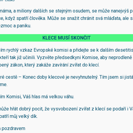
IWF Česko
í máma, a miliony dalších se stejným osudem, se může nanejvýš 
e, když spatří člověka. Může se snažit chránit svá mláďata, ale s
zmoc a paniku.
KLECE MUSÍ SKONČIT
ím rychlý vzkaz Evropské komisi a přidejte se k dalším desetitis
kteří tak již učinili. Vyzvěte předsedkyni Komise, aby neprodleně
bený zákon, který zakáže zavírání zvířat do klecí.
é cestě – Konec doby klecové je nevyhnutelný. Tím jsem si jist
eme.
ím Komisi, Váš hlas má velkou váhu.
ůže hřát dobrý pocit, že vysvobození zvířat z klecí se podaří i V
atří můj velký dík.
m pozdravem