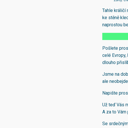
Zdroj: C
Tahle králič
ke stěně klec
naprostou be
Pošlete pros
celé Evropy, 
dlouho přislí
Jsme na dobr
ale neobejd
Napište pros
Už teď Vás m
A za to Vám p
Se srdečný