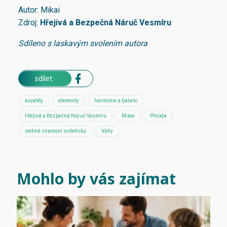
Autor: Mikai
Zdroj:
Hřejivá a Bezpečná Náruč Vesmír
u
Sdíleno s laskavým svolením autora
sdílet:
aspekty
elementy
harmonie a balanc
Hřejivá a Bezpečná Náruč Vesmíru
Mikai
Příroda
sedmé znamení zvířetníku
Váhy
Mohlo by vás zajímat