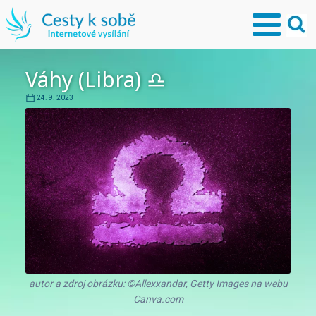
Váhy (Libra) ♎︎
24. 9. 2023
autor a zdroj obrázku: ©Allexxandar, Getty Images na webu
Canva.com