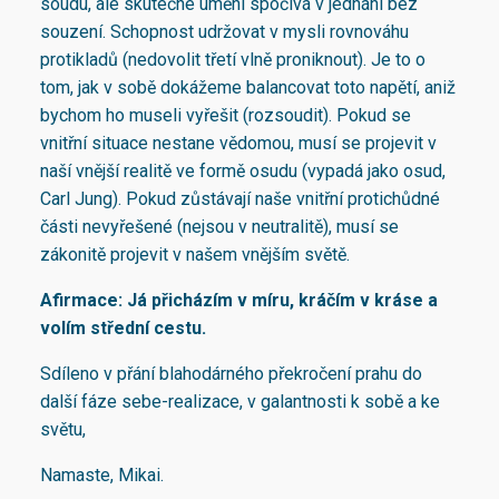
soudu, ale skutečné umění spočívá v jednání bez
souzení. Schopnost udržovat v mysli rovnováhu
protikladů (nedovolit třetí vlně proniknout). Je to o
tom, jak v sobě dokážeme balancovat toto napětí, aniž
bychom ho museli vyřešit (rozsoudit). Pokud se
vnitřní situace nestane vědomou, musí se projevit v
naší vnější realitě ve formě osudu (vypadá jako osud,
Carl Jung). Pokud zůstávají naše vnitřní protichůdné
části nevyřešené (nejsou v neutralitě), musí se
zákonitě projevit v našem vnějším světě.
Afirmace: Já přicházím v míru, kráčím v kráse a
volím střední cestu.
Sdíleno v přání blahodárného překročení prahu do
další fáze sebe-realizace, v galantnosti k sobě a ke
světu,
Namaste, Mikai.