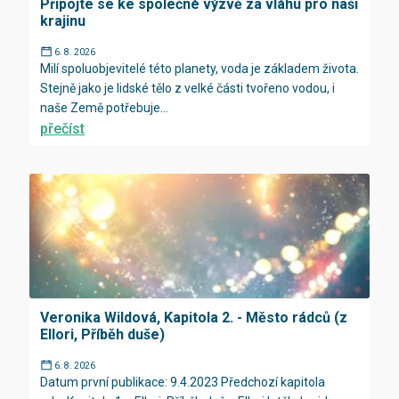
Připojte se ke společné výzvě za vláhu pro naši
krajinu
6. 8. 2026
Milí spoluobjevitelé této planety, voda je základem života.
Stejně jako je lidské tělo z velké části tvořeno vodou, i
naše Země potřebuje...
přečíst
Veronika Wildová, Kapitola 2. - Město rádců (z
Ellori, Příběh duše)
6. 8. 2026
Datum první publikace: 9.4.2023 Předchozí kapitola