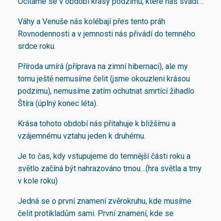
Ocitáme se v období krásy podzimu, které nás svádí…
Váhy a Venuše nás kolébají přes tento práh
Rovnodennosti a v jemnosti nás přivádí do temného
srdce roku.
Příroda umírá (příprava na zimní hibernaci), ale my
tomu ještě nemusíme čelit (jsme okouzleni krásou
podzimu), nemusíme zatím ochutnat smrtící žihadlo
Štíra (úplný konec léta).
Krása tohoto období nás přitahuje k bližšímu a
vzájemnému vztahu jeden k druhému.
Je to čas, kdy vstupujeme do temnější části roku a
světlo začíná být nahrazováno tmou…(hra světla a tmy
v kole roku)
Jedná se o první znamení zvěrokruhu, kde musíme
čelit protikladům sami. První znamení, kde se