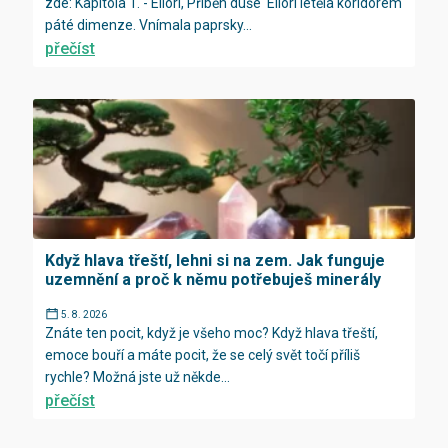
zde: Kapitola 1. - Ellori, Příběh duše Ellori letěla koridorem
páté dimenze. Vnímala paprsky...
přečíst
Když hlava třeští, lehni si na zem. Jak funguje
uzemnění a proč k němu potřebuješ minerály
5. 8. 2026
Znáte ten pocit, když je všeho moc? Když hlava třeští,
emoce bouří a máte pocit, že se celý svět točí příliš
rychle? Možná jste už někde...
přečíst