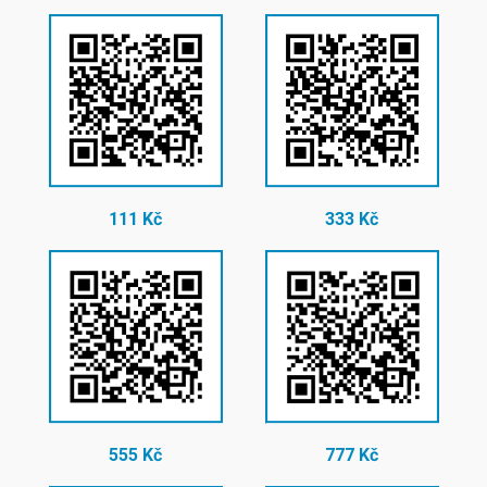
111 Kč
333 Kč
555 Kč
777 Kč