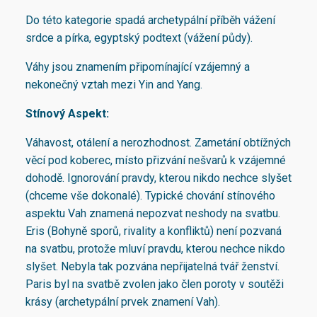
Do této kategorie spadá archetypální příběh vážení
srdce a pírka, egyptský podtext (vážení půdy).
Váhy jsou znamením připomínající vzájemný a
nekonečný vztah mezi Yin and Yang.
Stínový Aspekt:
Váhavost, otálení a nerozhodnost. Zametání obtížných
věcí pod koberec, místo přizvání nešvarů k vzájemné
dohodě. Ignorování pravdy, kterou nikdo nechce slyšet
(chceme vše dokonalé). Typické chování stínového
aspektu Vah znamená nepozvat neshody na svatbu.
Eris (Bohyně sporů, rivality a konfliktů) není pozvaná
na svatbu, protože mluví pravdu, kterou nechce nikdo
slyšet. Nebyla tak pozvána nepřijatelná tvář ženství.
Paris byl na svatbě zvolen jako člen poroty v soutěži
krásy (archetypální prvek znamení Vah).