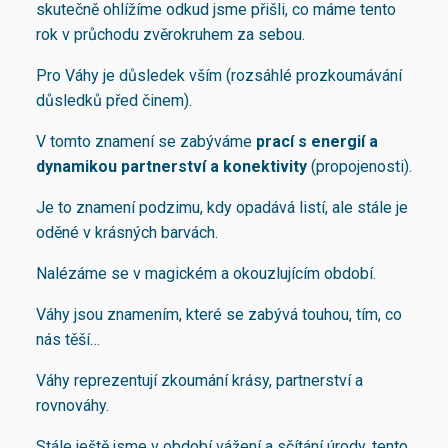
skutečně ohlížíme odkud jsme přišli, co máme tento
rok v průchodu zvěrokruhem za sebou.
Pro Váhy je důsledek vším (rozsáhlé prozkoumávání
důsledků před činem).
V tomto znamení se zabýváme
prací s energií a
dynamikou partnerství a konektivity
(propojenosti).
Je to znamení podzimu, kdy opadává listí, ale stále je
oděné v krásných barvách.
Nalézáme se v magickém a okouzlujícím období.
Váhy jsou znamením, které se zabývá touhou, tím, co
nás těší…
Váhy reprezentují zkoumání krásy, partnerství a
rovnováhy.
Stále ještě jsme v období vážení a sčítání úrody, tento