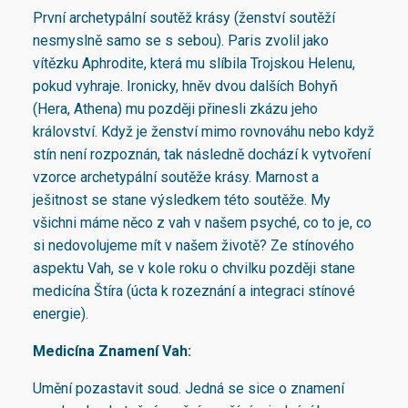
První archetypální soutěž krásy (ženství soutěží
nesmyslně samo se s sebou). Paris zvolil jako
vítězku Aphrodite, která mu slíbila Trojskou Helenu,
pokud vyhraje. Ironicky, hněv dvou dalších Bohyň
(Hera, Athena) mu později přinesli zkázu jeho
království. Když je ženství mimo rovnováhu nebo když
stín není rozpoznán, tak následně dochází k vytvoření
vzorce archetypální soutěže krásy. Marnost a
ješitnost se stane výsledkem této soutěže. My
všichni máme něco z vah v našem psyché, co to je, co
si nedovolujeme mít v našem životě? Ze stínového
aspektu Vah, se v kole roku o chvilku později stane
medicína Štíra (úcta k rozeznání a integraci stínové
energie).
Medicína Znamení Vah:
Umění pozastavit soud. Jedná se sice o znamení