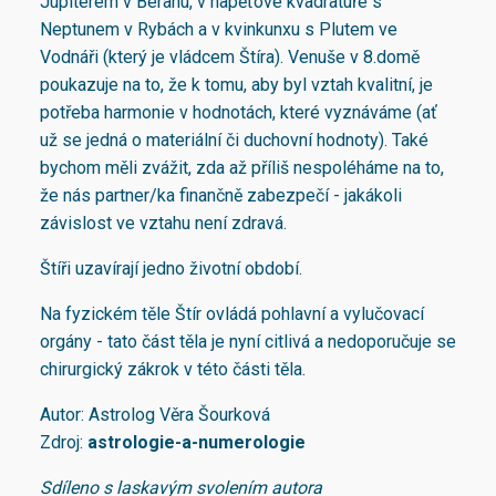
Jupiterem v Beranu, v napěťové kvadratuře s
Neptunem v Rybách a v kvinkunxu s Plutem ve
Vodnáři (který je vládcem Štíra). Venuše v 8.domě
poukazuje na to, že k tomu, aby byl vztah kvalitní, je
potřeba harmonie v hodnotách, které vyznáváme (ať
už se jedná o materiální či duchovní hodnoty). Také
bychom měli zvážit, zda až příliš nespoléháme na to,
že nás partner/ka finančně zabezpečí - jakákoli
závislost ve vztahu není zdravá.
Štíři uzavírají jedno životní období.
Na fyzickém těle Štír ovládá pohlavní a vylučovací
orgány - tato část těla je nyní citlivá a nedoporučuje se
chirurgický zákrok v této části těla.
Autor: Astrolog Věra Šourková
Zdroj:
astrologie-a-numerologie
Sdíleno s laskavým svolením autora