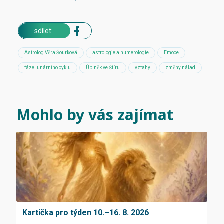
sdílet:
Astrolog Věra Šourková
astrologie a numerologie
Emoce
fáze lunárního cyklu
Úplněk ve Štíru
vztahy
změny nálad
Mohlo by vás zajímat
Kartička pro týden 10.–16. 8. 2026