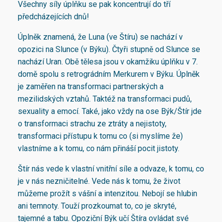
Všechny síly úplňku se pak koncentrují do tří
předcházejících dnů!
Úplněk znamená, že Luna (ve Štíru) se nachází v
opozici na Slunce (v Býku). Čtyři stupně od Slunce se
nachází Uran. Obě tělesa jsou v okamžiku úplňku v 7.
domě spolu s retrográdním Merkurem v Býku. Úplněk
je zaměřen na transformaci partnerských a
mezilidských vztahů. Taktéž na transformaci pudů,
sexuality a emocí. Také, jako vždy na ose Býk/Štír jde
o transformaci strachu ze ztráty a nejistoty,
transformaci přístupu k tomu co (si myslíme že)
vlastníme a k tomu, co nám přináší pocit jistoty.
Štír nás vede k vlastní vnitřní síle a odvaze, k tomu, co
je v nás nezničitelné. Vede nás k tomu, že život
můžeme prožít s vášní a intenzitou. Nebojí se hlubin
ani temnoty. Touží prozkoumat to, co je skryté,
tajemné a tabu. Opoziční Býk učí Štíra ovládat své