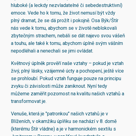
hluboké (a leckdy nezvladatelné či sebedestruktivní)
emoce. Vede ho k tomu, že život nemusí být vždy
plný dramat, že se dá prožít i pokojně. Osa Býk/Štír
nás vede k tomu, abychom se v životě neblokovali
zbytečným strachem, nebáli se dát najevo svou vášeň
a touhu, ale také k tomu, abychom úplně svým vášním
nepodléhali a nenechali se jimi ovládat.
Květnový úplněk prověří naše vztahy – pokud je vztah
živý, plný lásky, vzájemné úcty a pochopení, ještě více
se prohloubí. Pokud vztah funguje pouze na principu
zvyku či závislosti může zaniknout. Nyní tedy
můžeme zaměřit pozornost na kvalitu našich vztahů a
transformovat je.
Venuše, která je "patronkou" našich vztahů je v
Blíženích, v okamžiku úplňku se nachází v 8. domě
(kterému Štír vládne) a je v harmonickém sextilu s