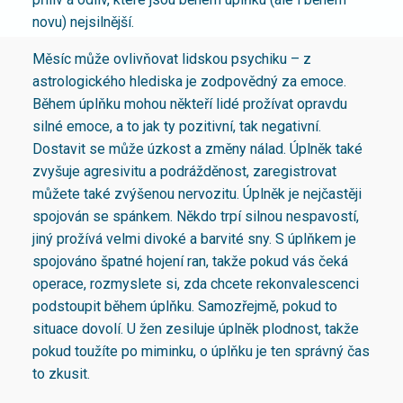
novu) nejsilnější.
Měsíc může ovlivňovat lidskou psychiku – z
astrologického hlediska je zodpovědný za emoce.
Během úplňku mohou někteří lidé prožívat opravdu
silné emoce, a to jak ty pozitivní, tak negativní.
Dostavit se může úzkost a změny nálad. Úplněk také
zvyšuje agresivitu a podrážděnost, zaregistrovat
můžete také zvýšenou nervozitu. Úplněk je nejčastěji
spojován se spánkem. Někdo trpí silnou nespavostí,
jiný prožívá velmi divoké a barvité sny. S úplňkem je
spojováno špatné hojení ran, takže pokud vás čeká
operace, rozmyslete si, zda chcete rekonvalescenci
podstoupit během úplňku. Samozřejmě, pokud to
situace dovolí. U žen zesiluje úplněk plodnost, takže
pokud toužíte po miminku, o úplňku je ten správný čas
to zkusit.