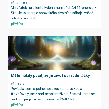
10. 8. 2026
Milí přátelé, pro tento týden k nám přichází 11. energie –
Síla. Je to energie obrovského životního náboje, vášně,
odvahy, sexuality,...
přečíst
Máte někdy pocit, že je život opravdu těžký
9. 8. 2026
Povídala jsem si jednou se svou kamarádkou a
filozofovaly jsme nad smyslem života.Zastavili jsme se
nad tím, jak jsme vychováváni v ŠABLONĚ...
přečíst