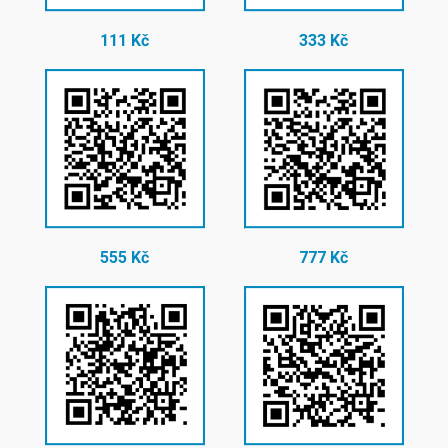
111 Kč
333 Kč
555 Kč
777 Kč