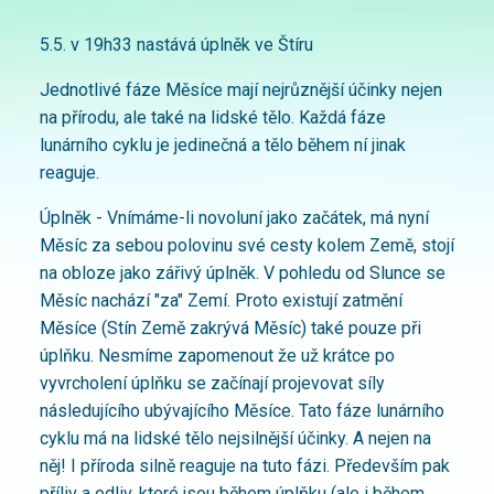
5.5. v 19h33 nastává úplněk ve Štíru
Jednotlivé fáze Měsíce mají nejrůznější účinky nejen
na přírodu, ale také na lidské tělo. Každá fáze
lunárního cyklu je jedinečná a tělo během ní jinak
reaguje.
Úplněk - Vnímáme-li novoluní jako začátek, má nyní
Měsíc za sebou polovinu své cesty kolem Země, stojí
na obloze jako zářivý úplněk. V pohledu od Slunce se
Měsíc nachází "za" Zemí. Proto existují zatmění
Měsíce (Stín Země zakrývá Měsíc) také pouze při
úplňku. Nesmíme zapomenout že už krátce po
vyvrcholení úplňku se začínají projevovat síly
následujícího ubývajícího Měsíce. Tato fáze lunárního
cyklu má na lidské tělo nejsilnější účinky. A nejen na
něj! I příroda silně reaguje na tuto fázi. Především pak
příliv a odliv, které jsou během úplňku (ale i během