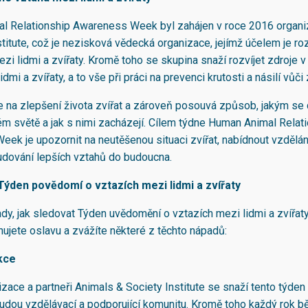
l Relationship Awareness Week byl zahájen v roce 2016 organi
titute, což je nezisková vědecká organizace, jejímž účelem je roz
zi lidmi a zvířaty. Kromě toho se skupina snaží rozvíjet zdroje v
idmi a zvířaty, a to vše při práci na prevenci krutosti a násilí vůči
 na zlepšení života zvířat a zároveň posouvá způsob, jakým se 
ém světě a jak s nimi zacházejí. Cílem týdne Human Animal Relat
ek je upozornit na neutěšenou situaci zvířat, nabídnout vzdělání
udování lepších vztahů do budoucna.
 Týden povědomí o vztazích mezi lidmi a zvířaty
dy, jak sledovat Týden uvědomění o vztazích mezi lidmi a zvířat
nujete oslavu a zvážíte některé z těchto nápadů:
kce
zace a partneři Animals & Society Institute se snaží tento týden
budou vzdělávací a podporující komunitu. Kromě toho každý rok 