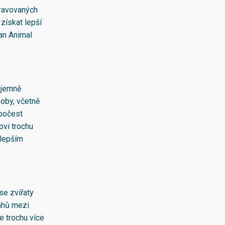
pravovaných
získat lepší
an Animal
zájemně
oby, včetně
 počest
vi trochu
 lepším
se zvířaty
ahů mezi
e trochu více