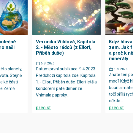
polečné
Veronika Wildová, Kapitola
Když hlava 
ro naši
2. - Město rádců (z Ellori,
zem. Jak 
Příběh duše)
a proč k n
minerály
6. 8. 2026
této planety,
Datum první publikace: 9.4.2023
5. 8. 2026
Znáte ten poc
vota. Stejně
Předchozí kapitola zde: Kapitola
moc? Když hl
velké části
1. - Ellori, Příběh duše Ellori letěla
bouří a máte 
aše Země
koridorem páté dimenze.
točí příliš r
Vnímala paprsky...
někde...
přečíst
přečíst