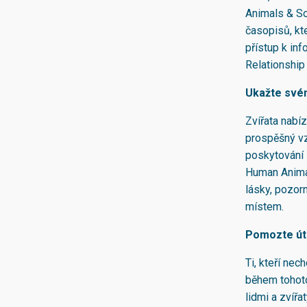
Animals & Soc
časopisů, kt
přístup k in
Relationshi
Ukažte svém
Zvířata nabíz
prospěšný vz
poskytování 
Human Animal
lásky, pozorn
místem.
Pomozte útu
Ti, kteří nec
během tohoto
lidmi a zvíř