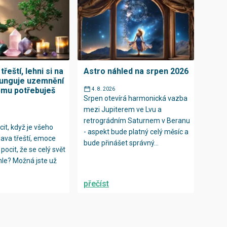
třeští, lehni si na
Astro náhled na srpen 2026
funguje uzemnění
ěmu potřebuješ
4. 8. 2026
Srpen otevírá harmonická vazba
mezi Jupiterem ve Lvu a
retrográdním Saturnem v Beranu
it, když je všeho
- aspekt bude platný celý měsíc a
ava třeští, emoce
bude přinášet správný...
pocit, že se celý svět
ychle? Možná jste už
přečíst