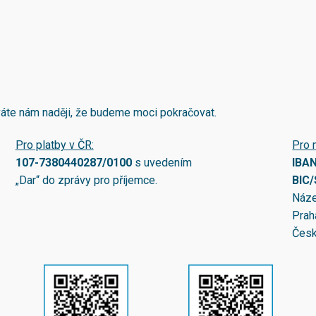
áváte nám naději, že budeme moci pokračovat.
Pro platby v ČR:
Pro 
107-7380440287/0100
s uvedením
IBA
„Dar“ do zprávy pro příjemce.
BIC
Náze
Prah
Česk