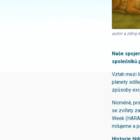
autor a zdroj 
Naše spojení
společníků p
Vztah mezi li
planety sdíle
způsoby exi
Nicméně, prot
se zvířaty z
Week (HARA) j
milujeme a po
Historie týd