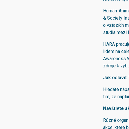
Human-Anima
& Society Ins
o vztazích me
studia mezi l
HARA pracuje
lidem na cel
Awareness We
zdroje k vyb
Jak oslavit
Hledáte nápa
tím, že naplá
Navštivte a
Různé organi
akce, které 