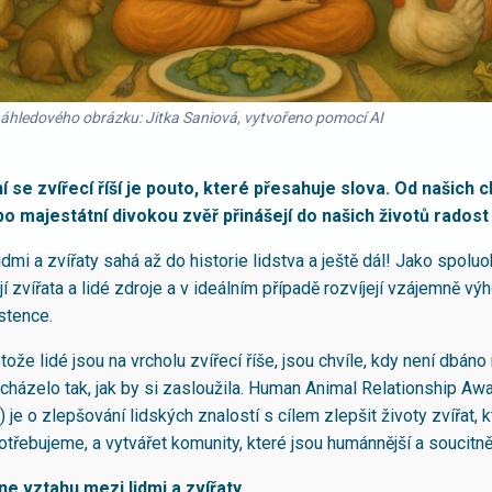
náhledového obrázku: Jitka Saniová, vytvořeno pomocí AI
 se zvířecí říší je pouto, které přesahuje slova. Od našich 
o majestátní divokou zvěř přinášejí do našich životů radost
dmi a zvířaty sahá až do historie lidstva a ještě dál! Jako spolu
jí zvířata a lidé zdroje a v ideálním případě rozvíjejí vzájemně v
stence.
ože lidé jsou na vrcholu zvířecí říše, jsou chvíle, kdy není dbáno 
acházelo tak, jak by si zasloužila. Human Animal Relationship A
e o zlepšování lidských znalostí s cílem zlepšit životy zvířat, k
třebujeme, a vytvářet komunity, které jsou humánnější a soucitněj
ne vztahu mezi lidmi a zvířaty