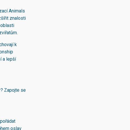
zací Animals
šířit znalosti
 oblasti
 zvířatům.
chovají k
ionship
 a lepší
y? Zapojte se
 pořádat
během oslav