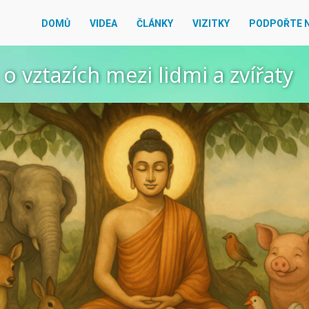
DOMŮ
VIDEA
ČLÁNKY
VIZITKY
PODPOŘTE 
o vztazích mezi lidmi a zvířaty