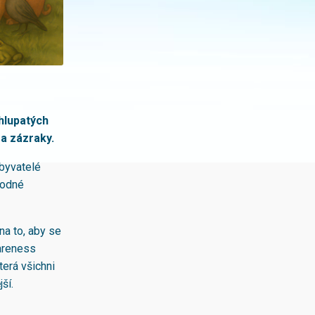
chlupatých
 a zázraky.
obyvatelé
ýhodné
na to, aby se
wareness
terá všichni
ší.