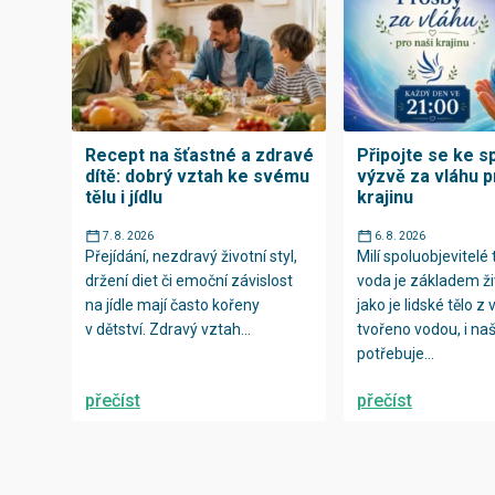
Recept na šťastné a zdravé
Připojte se ke s
dítě: dobrý vztah ke svému
výzvě za vláhu p
tělu i jídlu
krajinu
7. 8. 2026
6. 8. 2026
Přejídání, nezdravý životní styl,
Milí spoluobjevitelé 
držení diet či emoční závislost
voda je základem ži
na jídle mají často kořeny
jako je lidské tělo z 
v dětství. Zdravý vztah...
tvořeno vodou, i n
potřebuje...
přečíst
přečíst