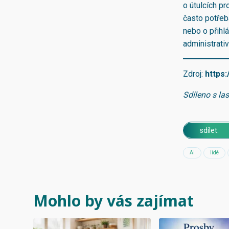
o útulcích pr
často potřeb
nebo o přihlá
administrativ
Zdroj:
https
Sdíleno s la
sdílet:
AI
lidé
Mohlo by vás zajímat