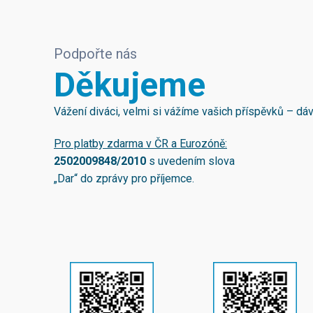
Podpořte nás
Děkujeme
Vážení diváci, velmi si vážíme vašich příspěvků – d
Pro platby zdarma v ČR a Eurozóně:
2502009848/2010
s uvedením slova
„Dar“ do zprávy pro příjemce.