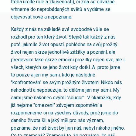
třeba určité role a zkušenosti), či zda se odvážně
vrhneme do neprobádaných světů a vydáme se
objevovat nové a nepoznané.
Každý z nás na základě své svobodné vůle se
rozhodl pro ten který život. Stejně tak každý z nás
poté, jakmile život opustí, pohlédne na svůj prožitý
život nejen skrze jednotlivé zážitky a poznání, ale
především také skrze emoční prožitky nejen své, ale i
všech, kterých se jeho život kdy dotkl. A proto jsme
to pouze a jen my sami, kdo je následně
"konfrontován" se svým prožitým životem. Nikdo nás
nehodnotí a neposuzuje, to děláme jen my sami. My
sami jsme nakonec svými "soudci". V okamžiku, kdy
již nejsme "omezeni" závojem zapomnění a
rozpomeneme si na všechny důvody, proč jsme do
daného života šli a jaký měl pro nás význam,
poznáme, že náš život byl jen náš, nebyl nikoho jiného.
Co to znamená? Znamená to, že poznáme, že náš