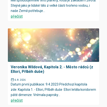
Milí spoluobjevitelé této planety, voda je základem života.
Stejně jako je lidské tělo z velké části tvořeno vodou, i
naše Země potřebuje...
přečíst
Veronika Wildová, Kapitola 2. - Město rádců (z
Ellori, Příběh duše)
6. 8. 2026
Datum první publikace: 9.4.2023 Předchozí kapitola
zde: Kapitola 1. - Ellori, Příběh duše Ellori letěla koridorem
páté dimenze. Vnímala paprsky...
přečíst