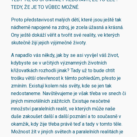
TEDY, ŽE JE TO VŮBEC MOŽNÉ.
Proto představivost malých dětí, které jsou ještě tak
nádherně napojené na zdroj, je zcela úžasná a krásná.
Ony ještě dokáží věřit a tvořit své reality, ve kterých
skutečně žijí jejich výjimečné životy.
A napadlo vás někdy, jak by se asi vyvíjel váš život,
kdybyste se v určitých významných životních
křižovatkách rozhodli jinak? Tady už to bude chtít
trošku větší otevřenost k těmto pohledům, přesto je
zmíním. Existují kolem nás světy, kde se jen tak
nedostaneme. Navštěvujeme je však třeba ve snech či
jiných mimotělních zážitcích. Existuje nesčetné
množství paralelních realit, ve kterých může naše
duše zakoušet další a další poznání a to současně v
okamžik, kdy žije třeba právě teď a tady v tomto těle.
Možnost žít v jiných světech a paralelních realitách je