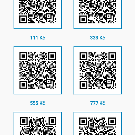
111 Kč
333 Kč
555 Kč
777 Kč