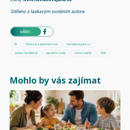
Sdíleno s laskavým svolením autora
sdílet:
AI
fantazie a představivost
havlakovajana.cz
Janka Havláková
paralelní světy
tvůrce reality
Vůle
Mohlo by vás zajímat