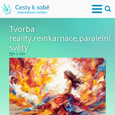
Tvorba
reality,reinkarnace,paralelní
světy
8. 6. 2024