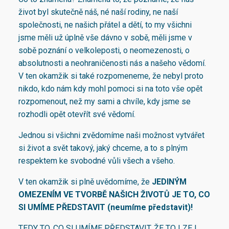
život byl skutečně náš, né naší rodiny, ne naší
společnosti, ne našich přátel a dětí, to my všichni
jsme měli už úplně vše dávno v sobě, měli jsme v
sobě poznání o velkoleposti, o neomezenosti, o
absolutnosti a neohraničenosti nás a našeho vědomí.
V ten okamžik si také rozpomeneme, že nebyl proto
nikdo, kdo nám kdy mohl pomoci si na toto vše opět
rozpomenout, než my sami a chvíle, kdy jsme se
rozhodli opět otevřít své vědomí.
Jednou si všichni zvědomíme naši možnost vytvářet
si život a svět takový, jaký chceme, a to s plným
respektem ke svobodné vůli všech a všeho.
V ten okamžik si plně uvědomíme, že
JEDINÝM
OMEZENÍM VE TVORBĚ NAŠICH ŽIVOTŮ JE TO, CO
SI UMÍME PŘEDSTAVIT (neumíme představit)!
TEDY TO, CO SI UMÍME PŘEDSTAVIT, ŽE TO LZE !