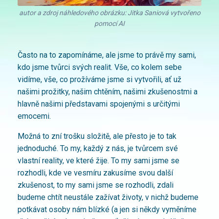
autor a zdroj náhledového obrázku: Jitka Saniová vytvořeno
pomocí AI
Často na to zapomínáme, ale jsme to právě my sami,
kdo jsme tvůrci svých realit. Vše, co kolem sebe
vidíme, vše, co prožíváme jsme si vytvořili, ať už
našimi prožitky, našim chtěním, našimi zkušenostmi a
hlavně našimi představami spojenými s určitými
emocemi.
Možná to zní trošku složitě, ale přesto je to tak
jednoduché. To my, každý z nás, je tvůrcem své
vlastní reality, ve které žije. To my sami jsme se
rozhodli, kde ve vesmíru zakusíme svou další
zkušenost, to my sami jsme se rozhodli, zdali
budeme chtít neustále zažívat životy, v nichž budeme
potkávat osoby nám blízké (a jen si někdy vyměníme