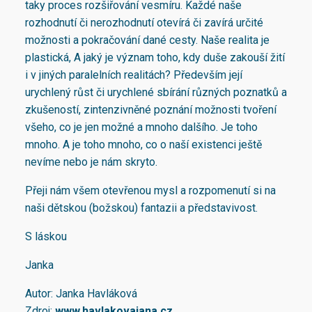
taky proces rozšiřování vesmíru. Každé naše
rozhodnutí či nerozhodnutí otevírá či zavírá určité
možnosti a pokračování dané cesty. Naše realita je
plastická, A jaký je význam toho, kdy duše zakouší žití
i v jiných paralelních realitách? Především její
urychlený růst či urychlené sbírání různých poznatků a
zkušeností, zintenzivněné poznání možnosti tvoření
všeho, co je jen možné a mnoho dalšího. Je toho
mnoho. A je toho mnoho, co o naší existenci ještě
nevíme nebo je nám skryto.
Přeji nám všem otevřenou mysl a rozpomenutí si na
naši dětskou (božskou) fantazii a představivost.
S láskou
Janka
Autor: Janka Havláková
Zdroj:
www.havlakovajana.cz