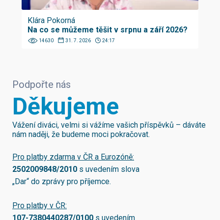
Klára Pokorná
Na co se můžeme těšit v srpnu a září 2026?
14630
31. 7. 2026
24:17
Podpořte nás
Děkujeme
Vážení diváci, velmi si vážíme vašich příspěvků – dáváte
nám naději, že budeme moci pokračovat.
Pro platby zdarma v ČR a Eurozóně:
2502009848/2010
s uvedením slova
„Dar“ do zprávy pro příjemce.
Pro platby v ČR:
107-7380440287/0100
s uvedením