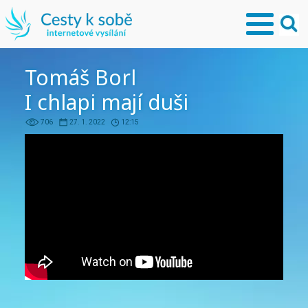
Tomáš Borl
I chlapi mají duši
706
27. 1. 2022
12:15