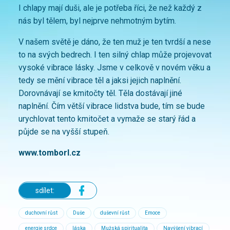
I chlapy mají duši, ale je potřeba říci, že než každý z
nás byl tělem, byl nejprve nehmotným bytím.
V našem světě je dáno, že ten muž je ten tvrdší a nese
to na svých bedrech. I ten silný chlap může projevovat
vysoké vibrace lásky. Jsme v celkově v novém věku a
tedy se mění vibrace těl a jaksi jejich naplnění.
Dorovnávají se kmitočty těl. Těla dostávají jiné
naplnění. Čím větší vibrace lidstva bude, tím se bude
urychlovat tento kmitočet a vymaže se starý řád a
půjde se na vyšší stupeň.
www.tomborl.cz
sdílet:
duchovní růst
Duše
duševní růst
Emoce
energie srdce
láska
Mužská spiritualita
Navýšení vibrací