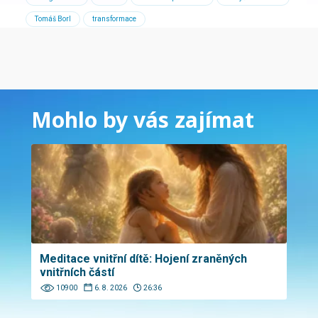
Tomáš Borl
transformace
Mohlo by vás zajímat
Meditace vnitřní dítě: Hojení zraněných
vnitřních částí
10900
6. 8. 2026
26:36