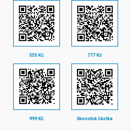
555 Kč
777 Kč
999 Kč
libovolná částka