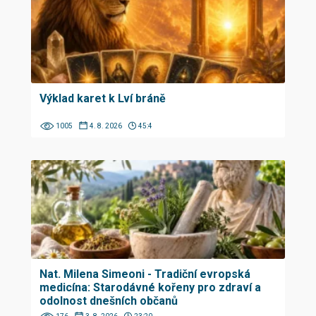
Výklad karet k Lví bráně
1005
4. 8. 2026
45:4
Nat. Milena Simeoni - Tradiční evropská
medicína: Starodávné kořeny pro zdraví a
odolnost dnešních občanů