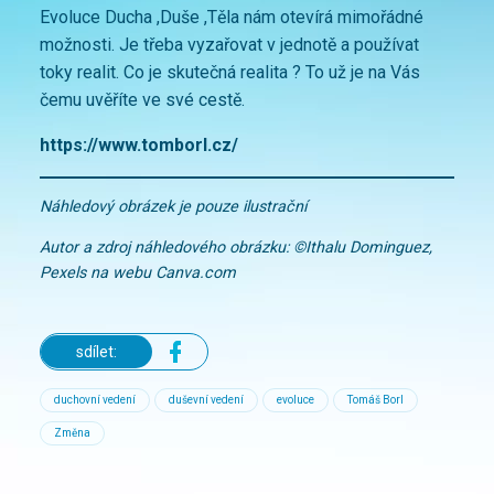
Evoluce Ducha ,Duše ,Těla nám otevírá mimořádné
možnosti. Je třeba vyzařovat v jednotě a používat
toky realit. Co je skutečná realita ? To už je na Vás
čemu uvěříte ve své cestě.
https://www.tomborl.cz/
Náhledový obrázek je pouze ilustrační
Autor a zdroj náhledového obrázku: ©Ithalu Dominguez,
Pexels na webu Canva.com
sdílet:
duchovní vedení
duševní vedení
evoluce
Tomáš Borl
Změna