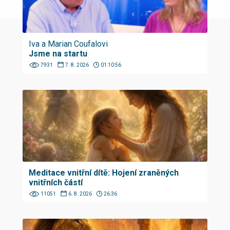
Iva a Marian Coufalovi
Jsme na startu
7931
7. 8. 2026
01:10:56
Meditace vnitřní dítě: Hojení zraněných
vnitřních částí
11051
6. 8. 2026
26:36