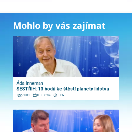
Mohlo by vás zajímat
Áda Inneman
SESTŘIH: 13 bodů ke štěstí planety lidstva
1843
8. 8. 2026
37:6