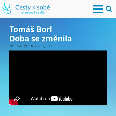
Tomáš Borl
Doba se změnila
1156
8. 12. 2022
13:57