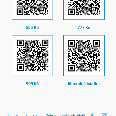
555 Kč
777 Kč
999 Kč
libovolná částka
Ochrana osobních údajů